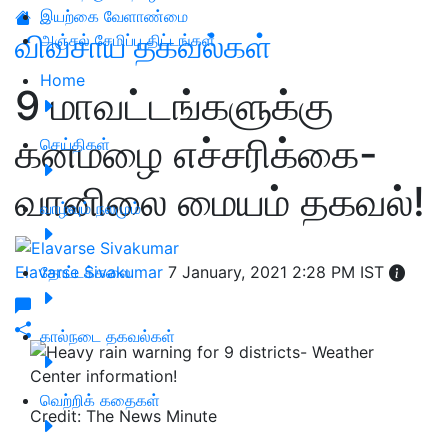
இயற்கை வேளாண்மை
விவசாய தகவல்கள்
அஞ்சல் சேமிப்பு திட்டங்கள்
Home
9 மாவட்டங்களுக்கு
கனமழை எச்சரிக்கை-
செய்திகள்
வானிலை மையம் தகவல்!
வாழ்வும் நலமும்
Elavarse Sivakumar
தோட்டக்கலை
7 January, 2021 2:28 PM IST
கால்நடை தகவல்கள்
வெற்றிக் கதைகள்
Credit: The News Minute