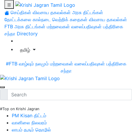
செய்திகள்
விவசாய தகவல்கள்
அரசு திட்டங்கள்
தோட்டக்கலை
கால்நடை
வெற்றிக் கதைகள்
விவசாய தகவல்கள்
FTB
அரசு திட்டங்கள்
மற்றவைகள்
வலைப்பதிவுகள்
பத்திரிகை
சந்தா
Directory
தமிழ்
#FTB
வாழ்வும் நலமும்
மற்றவைகள்
வலைப்பதிவுகள்
பத்திரிகை
சந்தா
#Top on Krishi Jagran
PM Kisan திட்டம்
வானிலை நிலவரம்
லாபம் தரும் தொழில்