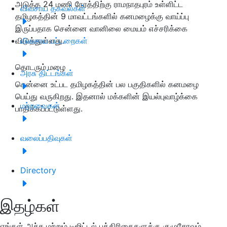
அடுத்த 24 மணி நேரத்திற்கு ராமநாதபுரம் உள்ளிட்ட
விவசாய தகவல்கள்
தமிழகத்தின் 9 மாவட்டங்களில் கனமழைக்கு வாய்ப்பு
இருப்பதாக சென்னை வானிலை மையம் எச்சரிக்கை
விடுத்துள்ளது.
விவசாய பட்டறைகள்
தொடரும் மழை
அரசு திட்டங்கள்
சென்னை உட்பட தமிழகத்தின் பல பகுதிகளில் கனமழை
பெய்து வருகிறது. இதனால் மக்களின் இயல்புவாழ்க்கை
மற்றவைகள்
பாதிக்கப்பட்டுள்ளது.
வலைப்பதிவுகள்
Directory
இதழ்கள்
எங்கள் அச்சு மற்றும் டிஜிட்டல் பத்திரிகைகளுக்கு குழுசேரவும்