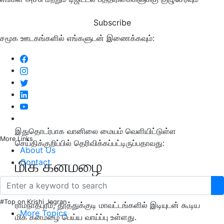
Subscribe
சமூக ஊடகங்களில் எங்களுடன் இணைக்கவும்:
இதுதொடர்பாக வானிலை மையம் வெளியிட்டுள்ள
More Links
செய்திக்குறிப்பில் தெரிவிக்கப்பட்டிருப்பதாவது:
About Us
மிக கனமழை
Contact
எச்சரிக்கை(Heavy Rain)
#Top on Krishi Jagran
ராமநாதபுரம், தூத்துக்குடி மாவட்டங்களில் இடியுடன் கூடிய
More Topics
மிக கனமழை பெய்ய வாய்ப்பு உள்ளது.