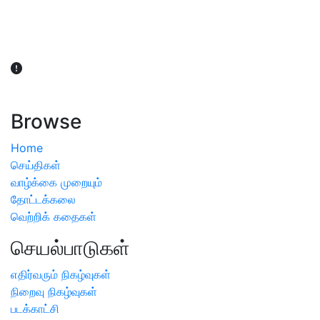
விவசாயிகள் நலன் கருதி சாகுபடி தொடர்பான சந்தேகம்
ஏற்பட்டால் வேளாண் விஞ்ஞானிகளை அணுகலாம்: தமிழக அரசு
அறிவிப்பு
Browse
Home
செய்திகள்
வாழ்க்கை முறையும்
தோட்டக்கலை
வெற்றிக் கதைகள்
செயல்பாடுகள்
எதிர்வரும் நிகழ்வுகள்
நிறைவு நிகழ்வுகள்
படக்காட்சி