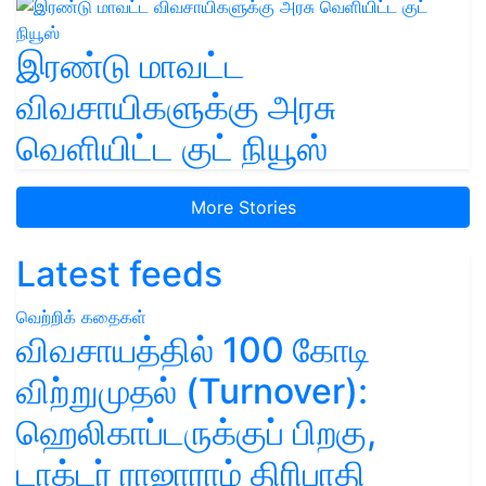
இரண்டு மாவட்ட
விவசாயிகளுக்கு அரசு
வெளியிட்ட குட் நியூஸ்
More Stories
Latest feeds
வெற்றிக் கதைகள்
விவசாயத்தில் 100 கோடி
விற்றுமுதல் (Turnover):
ஹெலிகாப்டருக்குப் பிறகு,
டாக்டர் ராஜாராம் திரிபாதி