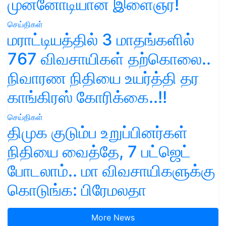
முன்னோடியான இளைஞர்!
செய்திகள்
மராட்டியத்தில் 3 மாதங்களில்
767 விவசாயிகள் தற்கொலை..
நிவாரண நிதியை உயர்த்தி தர
காங்கிரஸ் கோரிக்கை..!!
செய்திகள்
திமுக குடும்ப உறுப்பினர்கள்
நிதியை வைத்தே, 7 பட்ஜெட்
போடலாம்.. மா விவசாயிகளுக்கு
கொடுங்க: பிரேமலதா
More News