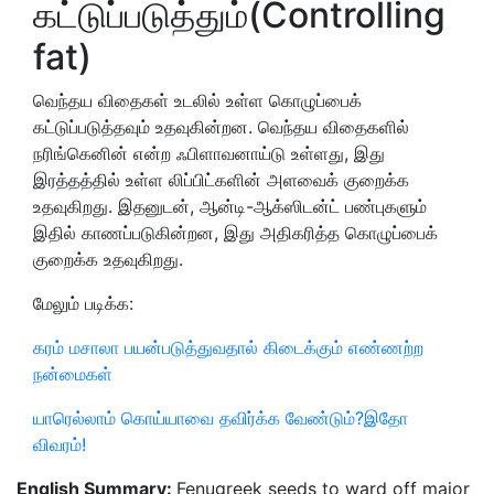
கட்டுப்படுத்தும்(Controlling
fat)
வெந்தய விதைகள் உடலில் உள்ள கொழுப்பைக்
கட்டுப்படுத்தவும் உதவுகின்றன. வெந்தய விதைகளில்
நரிங்கெனின் என்ற ஃபிளாவனாய்டு உள்ளது, இது
இரத்தத்தில் உள்ள லிப்பிட்களின் அளவைக் குறைக்க
உதவுகிறது. இதனுடன், ஆன்டி-ஆக்ஸிடன்ட் பண்புகளும்
இதில் காணப்படுகின்றன, இது அதிகரித்த கொழுப்பைக்
குறைக்க உதவுகிறது.
மேலும் படிக்க:
கரம் மசாலா பயன்படுத்துவதால் கிடைக்கும் எண்ணற்ற
நன்மைகள்
யாரெல்லாம் கொய்யாவை தவிர்க்க வேண்டும்?இதோ
விவரம்!
English Summary:
Fenugreek seeds to ward off major