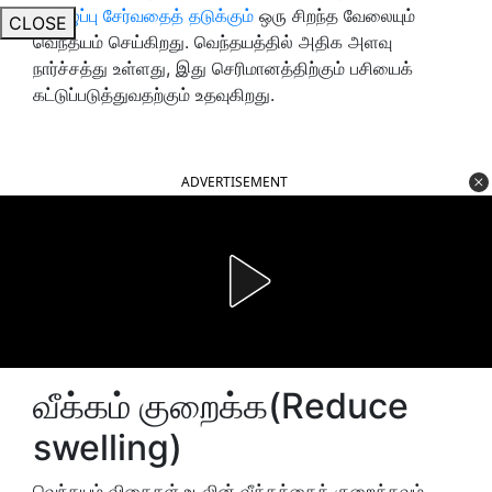
கொழுப்பு சேர்வதைத் தடுக்கும்
ஒரு சிறந்த வேலையும்
CLOSE
வெந்தயம் செய்கிறது. வெந்தயத்தில் அதிக அளவு
நார்ச்சத்து உள்ளது, இது செரிமானத்திற்கும் பசியைக்
கட்டுப்படுத்துவதற்கும் உதவுகிறது.
ADVERTISEMENT
வீக்கம் குறைக்க(Reduce
swelling)
வெந்தயம் விதைகள் உடலின் வீக்கத்தைக் குறைக்கவும்