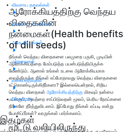
விவசாய தகவல்கள்
ஆரோக்கியத்திற்கு வெந்தய
விதைகளின்
விவசாய பட்டறைகள்
நன்மைகள்(Health benefits
of dill seeds)
அரசு திட்டங்கள்
நீங்கள் வெந்தய விதைகளை பலமுறை பருகி, முடியின்
மற்றவைகள்
ஆரோக்கியத்தை மேம்படுத்த பயன்படுத்தியிருக்க
வேண்டும். ஆனால் உங்கள் உடலை ஆரோக்கியமாக
வைத்திருக்க நீங்கள் எப்போதாவது வெந்தய விதைகளை
வலைப்பதிவுகள்
உட்கொண்டிருக்கிறீர்களா? இல்லையென்றால், சிறிய
வெந்தய விதைகள்
ஆரோக்கியத்திற்கு
மிகவும் நன்மை
பயக்கும், அவற்றை சாப்பிடுவதன் மூலம், பெரிய நோய்களை
Directory
நீங்களே தீர்த்துவிடலாம். இப்போது நீங்கள் எப்படி என்று
யோசிப்பீர்கள்? வாருங்கள் பார்க்கலாம்.
இதழ்கள்
மூட்டு வலியிலிருந்து
எங்கள் அச்சு மற்றும் டிஜிட்டல் பத்திரிகைகளுக்கு குழுசேரவும்