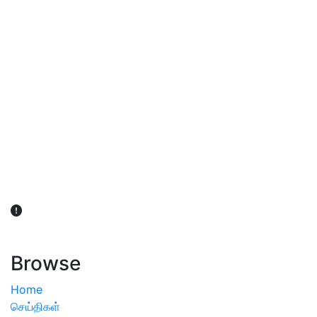
விவசாயிகள் நலன் கருதி சாகுபடி தொடர்பான சந்தேகம்
ஏற்பட்டால் வேளாண் விஞ்ஞானிகளை அணுகலாம்: தமிழக அரசு
அறிவிப்பு
Browse
Home
செய்திகள்