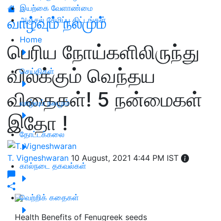
இயற்கை வேளாண்மை
வாழ்வும் நலமும்
அஞ்சல் சேமிப்பு திட்டங்கள்
Home
பெரிய நோய்களிலிருந்து
விலக்கும் வெந்தய
செய்திகள்
விதைகள்! 5 நன்மைகள்
வாழ்வும் நலமும்
இதோ !
தோட்டக்கலை
T. Vigneshwaran
10 August, 2021 4:44 PM IST
கால்நடை தகவல்கள்
வெற்றிக் கதைகள்
Health Benefits of Fenugreek seeds