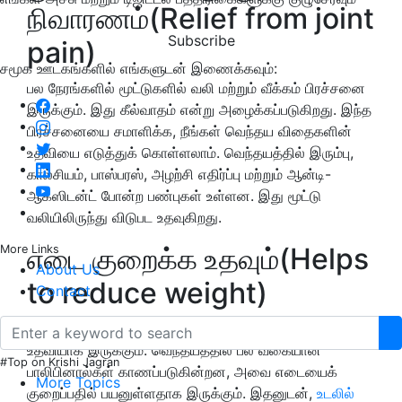
நிவாரணம்(Relief from joint
Subscribe
pain)
சமூக ஊடகங்களில் எங்களுடன் இணைக்கவும்:
பல நேரங்களில் மூட்டுகளில் வலி மற்றும் வீக்கம் பிரச்சனை
இருக்கும். இது கீல்வாதம் என்று அழைக்கப்படுகிறது. இந்த
பிரச்சனையை சமாளிக்க, நீங்கள் வெந்தய விதைகளின்
உதவியை எடுத்துக் கொள்ளலாம். வெந்தயத்தில் இரும்பு,
கால்சியம், பாஸ்பரஸ், அழற்சி எதிர்ப்பு மற்றும் ஆன்டி-
ஆக்ஸிடன்ட் போன்ற பண்புகள் உள்ளன. இது மூட்டு
வலியிலிருந்து விடுபட உதவுகிறது.
எடை குறைக்க உதவும்(Helps
More Links
About Us
to reduce weight)
Contact
வெந்தய விதைகளும் உடல் எடையை குறைக்க மிகவும்
உதவியாக இருக்கும். வெந்தயத்தில் பல வகையான
#Top on Krishi Jagran
பாலிபினால்கள் காணப்படுகின்றன, அவை எடையைக்
More Topics
குறைப்பதில் பயனுள்ளதாக இருக்கும். இதனுடன்,
உடலில்