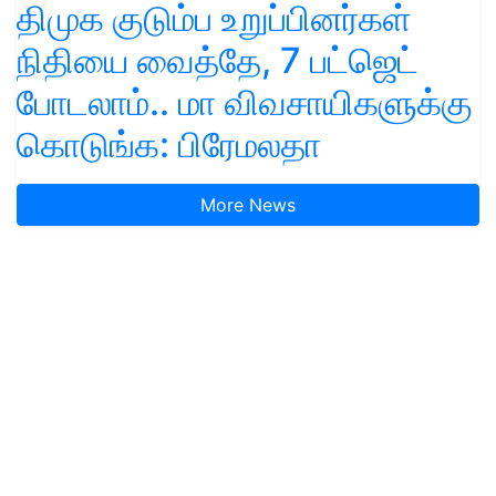
திமுக குடும்ப உறுப்பினர்கள்
நிதியை வைத்தே, 7 பட்ஜெட்
போடலாம்.. மா விவசாயிகளுக்கு
கொடுங்க: பிரேமலதா
More News