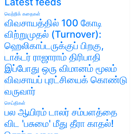
Latest feeds
வெற்றிக் கதைகள்
விவசாயத்தில் 100 கோடி
விற்றுமுதல் (Turnover):
ஹெலிகாப்டருக்குப் பிறகு,
டாக்டர் ராஜாராம் திரிபாதி
இப்போது ஒரு விமானம் மூலம்
விவசாயப் புரட்சியைக் கொண்டு
வருவார்
செய்திகள்
பல ஆயிரம் டாலர் சம்பளத்தை
விட 'பசுமை' மீது தீரா காதல்!