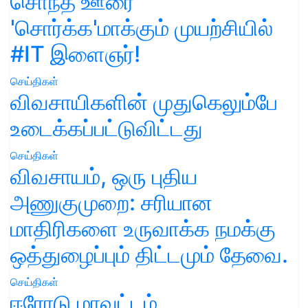
சொந்த ஊரை
'சொர்க்க'மாக்கும் முயற்சியில்
#IT இளைஞர்!
செய்திகள்
விவசாயிகளின் முதுகெலும்பே
உடைக்கப்பட்டுவிட்டது
செய்திகள்
விவசாயம், ஒரு புதிய
அணுகுமுறை: சரியான
மாதிரிகளை உருவாக்க நமக்கு
ஒத்துழைப்பும் திட்டமும் தேவை.
செய்திகள்
ஈரோடு மாவட்டம்