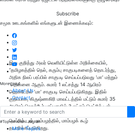
Subscribe
சமூக ஊடகங்களில் எங்களுடன் இணைக்கவும்:
இது குறித்து அவர் வெளியிட்டுள்ள அறிக்கையில்,
“தமிழகத்தில் நெல், கரும்பு சாகுபடிகளைத் தொடர்ந்து,
அதிக நிலப் பரப்பில் சாகுபடி செய்யப்படுவது 'மா' மற்றும்
More Links
'தென்னை ஆகும். சுமார் 1 லட்சத்து 14 ஆயிரம்
About Us
ஹெக்டேரில் 'மா' சாகுபடி செய்யப்படுகிறது. இதில்
Contact
குறிப்பாக, கிருஷ்ணகிரி மாவட்டத்தில் மட்டும் சுமார் 35
ஆயிரம் ஹெக்டேர் பரப்பளவில் 3 லட்சம் மெட்ரிக் டன்
மாம்பழம் உற்பத்தி செய்யப்படுகிறது. அதில் 2 லட்சம்
மெட்ரிக் டன் மாம்பழத்தில், மாம்பழக் கூழ்
#Top on Krishi Jagran
தயாரிக்கப்படுகிறது.
More Topics