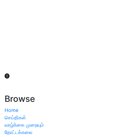
விவசாயிகள் நலன் கருதி சாகுபடி தொடர்பான சந்தேகம்
ஏற்பட்டால் வேளாண் விஞ்ஞானிகளை அணுகலாம்: தமிழக அரசு
அறிவிப்பு
Browse
Home
செய்திகள்
வாழ்க்கை முறையும்
தோட்டக்கலை