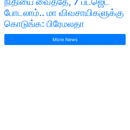
நிதியை வைத்தே, 7 பட்ஜெட்
போடலாம்.. மா விவசாயிகளுக்கு
கொடுங்க: பிரேமலதா
More News