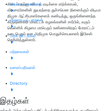
கிடைப்பதற்கு உரிய நடவடிக்கை எடுக்காமல்,
விவசாய தகவல்கள்
விவசாயிகளின் துயரத்தை துச்சமென நினைக்கும் விடியா
திமுக ஆட்சியாளர்களைக் கண்டித்து, ஒருங்கிணைந்த
விவசாய பட்டறைகள்
கிருஷ்ணகிரி மாவட்டக் கழகங்களின் சார்பில், வரும்
வெள்ளிக் கிழமை மாபெரும் உண்ணாவிரதப் போராட்டம்
நடைபெறும் என அதிமுக பொதுச்செயலாளர் இபிஎஸ்
அரசு திட்டங்கள்
தெரிவித்துள்ளார்.
மற்றவைகள்
வலைப்பதிவுகள்
Directory
இதழ்கள்
எங்கள் அச்சு மற்றும் டிஜிட்டல் பத்திரிகைகளுக்கு குழுசேரவும்