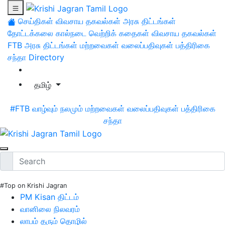
செய்திகள்
விவசாய தகவல்கள்
அரசு திட்டங்கள்
தோட்டக்கலை
கால்நடை
வெற்றிக் கதைகள்
விவசாய தகவல்கள்
FTB
அரசு திட்டங்கள்
மற்றவைகள்
வலைப்பதிவுகள்
பத்திரிகை
சந்தா
Directory
தமிழ்
#FTB
வாழ்வும் நலமும்
மற்றவைகள்
வலைப்பதிவுகள்
பத்திரிகை
சந்தா
#Top on Krishi Jagran
PM Kisan திட்டம்
வானிலை நிலவரம்
லாபம் தரும் தொழில்