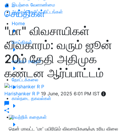
இயற்கை வேளாண்மை
செய்திகள்
அஞ்சல் சேமிப்பு திட்டங்கள்
Home
"மா" விவசாயிகள்
விவகாரம்: வரும் ஜூன்
செய்திகள்
20ம் தேதி அதிமுக
வாழ்வும் நலமும்
கண்டன ஆர்ப்பாட்டம்
தோட்டக்கலை
Harishanker R P
19 June, 2025 6:01 PM IST
கால்நடை தகவல்கள்
வெற்றிக் கதைகள்
தென் மாவட்ட 'மா' பயிரிடும் விவசாயிகளுக்கு உரிய விலை