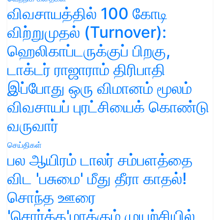
விவசாயத்தில் 100 கோடி
விற்றுமுதல் (Turnover):
ஹெலிகாப்டருக்குப் பிறகு,
டாக்டர் ராஜாராம் திரிபாதி
இப்போது ஒரு விமானம் மூலம்
விவசாயப் புரட்சியைக் கொண்டு
வருவார்
செய்திகள்
பல ஆயிரம் டாலர் சம்பளத்தை
விட 'பசுமை' மீது தீரா காதல்!
சொந்த ஊரை
'சொர்க்க'மாக்கும் முயற்சியில்