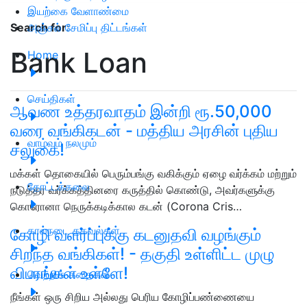
இயற்கை வேளாண்மை
அஞ்சல் சேமிப்பு திட்டங்கள்
Search for
:
Bank Loan
Home
செய்திகள்
ஆவண உத்தரவாதம் இன்றி ரூ.50,000
வரை வங்கிகடன் - மத்திய அரசின் புதிய
வாழ்வும் நலமும்
சலுகை!
மக்கள் தொகையில் பெரும்பங்கு வகிக்கும் ஏழை வர்க்கம் மற்றும்
தோட்டக்கலை
நடுத்தர வர்க்கத்தினரை கருத்தில் கொண்டு, அவர்களுக்கு
கொரோனா நெருக்கடிக்கால கடன் (Corona Cris…
கால்நடை தகவல்கள்
கோழி வளர்ப்புக்கு கடனுதவி வழங்கும்
சிறந்த வங்கிகள்! - தகுதி உள்ளிட்ட முழு
விபரங்கள் உள்ளே!
வெற்றிக் கதைகள்
நீங்கள் ஒரு சிறிய அல்லது பெரிய கோழிப்பண்ணையை