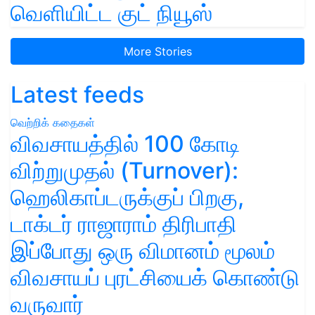
வெளியிட்ட குட் நியூஸ்
More Stories
Latest feeds
வெற்றிக் கதைகள்
விவசாயத்தில் 100 கோடி
விற்றுமுதல் (Turnover):
ஹெலிகாப்டருக்குப் பிறகு,
டாக்டர் ராஜாராம் திரிபாதி
இப்போது ஒரு விமானம் மூலம்
விவசாயப் புரட்சியைக் கொண்டு
வருவார்