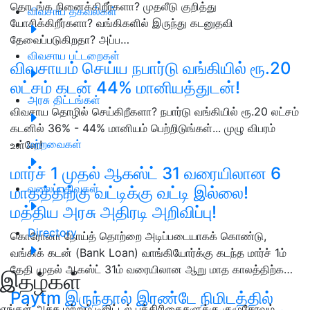
தொடங்க நினைக்கிறீர்களா? முதலீடு குறித்து
விவசாய தகவல்கள்
யோசிக்கிறீர்களா? வங்கிகளில் இருந்து கடனுதவி
தேவைப்படுகிறதா? அப்ப…
விவசாய பட்டறைகள்
விவசாயம் செய்ய நபார்டு வங்கியில் ரூ.20
லட்சம் கடன் 44% மானியத்துடன்!
அரசு திட்டங்கள்
விவசாய தொழில் செய்கிறீகளா? நபார்டு வங்கியில் ரூ.20 லட்சம்
கடனில் 36% - 44% மானியம் பெற்றிடுங்கள்... முழு விபரம்
மற்றவைகள்
உள்ளே!
மார்ச் 1 முதல் ஆகஸ்ட் 31 வரையிலான 6
வலைப்பதிவுகள்
மாதத்திற்கு வட்டிக்கு வட்டி இல்லை!
மத்திய அரசு அதிரடி அறிவிப்பு!
Directory
கொரோனா நோய்த் தொற்றை அடிப்படையாகக் கொண்டு,
வங்கிக் கடன் (Bank Loan) வாங்கியோர்க்கு கடந்த மார்ச் 1ம்
தேதி முதல் ஆகஸ்ட் 31ம் வரையிலான ஆறு மாத காலத்திற்க…
இதழ்கள்
Paytm இருந்தால் இரண்டே நிமிடத்தில்
எங்கள் அச்சு மற்றும் டிஜிட்டல் பத்திரிகைகளுக்கு குழுசேரவும்