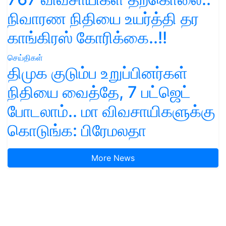
நிவாரண நிதியை உயர்த்தி தர
காங்கிரஸ் கோரிக்கை..!!
செய்திகள்
திமுக குடும்ப உறுப்பினர்கள்
நிதியை வைத்தே, 7 பட்ஜெட்
போடலாம்.. மா விவசாயிகளுக்கு
கொடுங்க: பிரேமலதா
More News