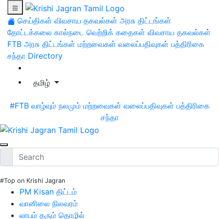
செய்திகள்
விவசாய தகவல்கள்
அரசு திட்டங்கள்
தோட்டக்கலை
கால்நடை
வெற்றிக் கதைகள்
விவசாய தகவல்கள்
FTB
அரசு திட்டங்கள்
மற்றவைகள்
வலைப்பதிவுகள்
பத்திரிகை
சந்தா
Directory
தமிழ்
#FTB
வாழ்வும் நலமும்
மற்றவைகள்
வலைப்பதிவுகள்
பத்திரிகை
சந்தா
#Top on Krishi Jagran
PM Kisan திட்டம்
வானிலை நிலவரம்
லாபம் தரும் தொழில்