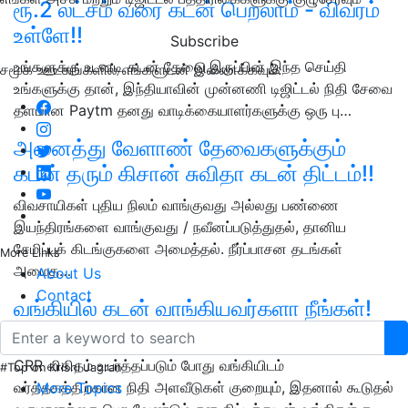
ரூ.2 லட்சம் வரை கடன் பெறலாம் - விவரம்
உள்ளே!!
Subscribe
உங்களுக்கு உடனடி கடன் தேவை இருப்பின் இந்த செய்தி
சமூக ஊடகங்களில் எங்களுடன் இணைக்கவும்:
உங்களுக்கு தான், இந்தியாவின் முன்னணி டிஜிட்டல் நிதி சேவை
தளமான Paytm தனது வாடிக்கையாளர்களுக்கு ஒரு பு…
அனைத்து வேளாண் தேவைகளுக்கும்
கடன் தரும் கிசான் சுவிதா கடன் திட்டம்!!
விவசாயிகள் புதிய நிலம் வாங்குவது அல்லது பண்ணை
இயந்திரங்களை வாங்குவது / நவீனப்படுத்துதல், தானிய
சேமிப்புக் கிடங்குகளை அமைத்தல். நீர்ப்பாசன தடங்கள்
More Links
அமைத…
About Us
Contact
வங்கியில் கடன் வாங்கியவர்களா நீங்கள்!
இது உங்களுக்குத் தான்!
CRR விகிதம் உயர்த்தப்படும் போது வங்கியிடம்
#Top on Krishi Jagran
வர்த்தகத்திற்கான நிதி அளவீடுகள் குறையும், இதனால் கூடுதல்
More Topics