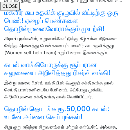
வருமானத்தை பெற வேண்டும் என திட்டத்துடன் வங்கிகள் க…
CLOSE
மகளிர் சுய உதவிக் குழுவில் வீட்டிற்கு ஒரு
பெண்! ஏழைப் பெண்களை
தொழில்முனைவோராக்கும் முயற்சி!
கிராமப்புறங்களில், வறுமைக்கோட்டுக்கு கீழ் உள்ள வீடுகளை
சேர்ந்த அனைத்து பெண்களையும், மகளிர் சுய உதவிக்குழு
(Women self help team) உறுப்பினராக இணைக்கும்…
கடன் வாங்கியோருக்கு சூப்பரான
சலுகையை அறிவித்தது ரிசர்வ் வங்கி!
இன்று காலை ரிசர்வ் வங்கியின் ஆளுநர் சக்திகாந்த தாஸ்
செய்தியாளர்களிடையே பேசினார். அப்போது முக்கிய
அறிவிப்புகளை சக்திகாந்த தாஸ் வெளியிட்டார்.
தொழில் தொடங்க ரூ.50,000 கடன்:
உடனே அப்ளை செய்யுங்கள்!
சிறு குறு நடுத்தர நிறுவனங்கள் மற்றும் கார்ப்பரேட் அல்லாத,