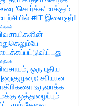
ரை 'சொர்க்க'மாக்கும்
ுயற்சியில் #IT இளைஞர்!
ய்திகள்
ிவசாயிகளின்
ுதுகெலும்பே
டைக்கப்பட்டுவிட்டது
ய்திகள்
ிவசாயம், ஒரு புதிய
ணுகுமுறை: சரியான
ாதிரிகளை உருவாக்க
மக்கு ஒத்துழைப்பும்
ிட்டமும் தேவை.