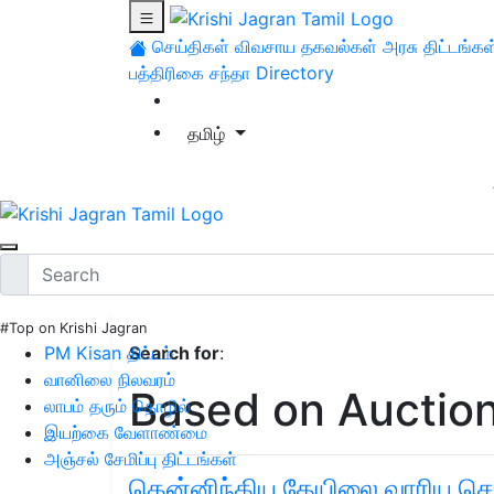
செய்திகள்
விவசாய தகவல்கள்
அரசு திட்டங்கள
பத்திரிகை சந்தா
Directory
தமிழ்
#Top on Krishi Jagran
PM Kisan திட்டம்
Search for
:
வானிலை நிலவரம்
Based on Auctio
லாபம் தரும் தொழில்
இயற்கை வேளாண்மை
அஞ்சல் சேமிப்பு திட்டங்கள்
தென்னிந்திய தேயிலை வாரிய செ