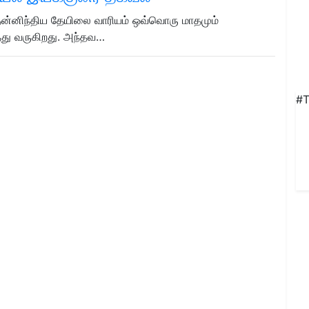
் தென்னிந்திய தேயிலை வாரியம் ஒவ்வொரு மாதமும்
்து வருகிறது. அந்தவ…
#T