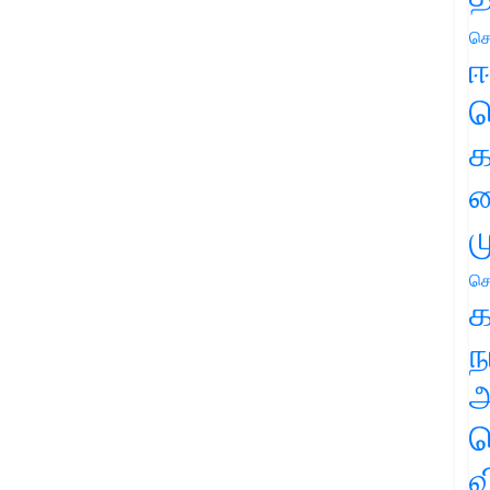
செ
ஈ
ப
க
வ
ம
செ
க
ந
அ
ச
வ