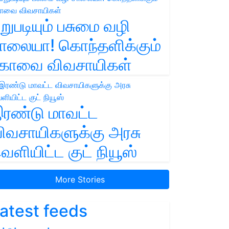
றுபடியும் பசுமை வழி
ாலையா! கொந்தளிக்கும்
ோவை விவசாயிகள்
ரண்டு மாவட்ட
ிவசாயிகளுக்கு அரசு
ெளியிட்ட குட் நியூஸ்
More Stories
atest feeds