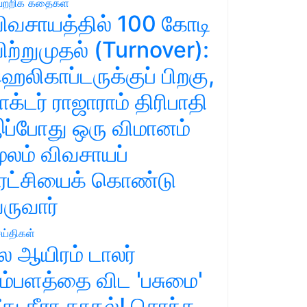
ற்றிக் கதைகள்
ிவசாயத்தில் 100 கோடி
ிற்றுமுதல் (Turnover):
ெலிகாப்டருக்குப் பிறகு,
ாக்டர் ராஜாராம் திரிபாதி
ப்போது ஒரு விமானம்
ூலம் விவசாயப்
ுரட்சியைக் கொண்டு
ருவார்
ய்திகள்
ல ஆயிரம் டாலர்
ம்பளத்தை விட 'பசுமை'
ீது தீரா காதல்! சொந்த