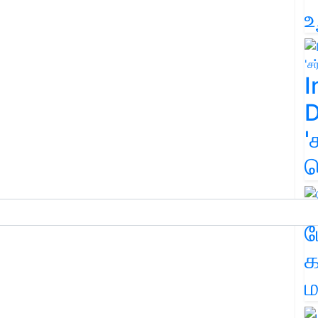
உ
I
D
'
க
ம
க
ம