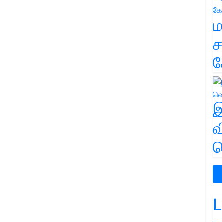
ம
ச
க
இ
வ
வ
L