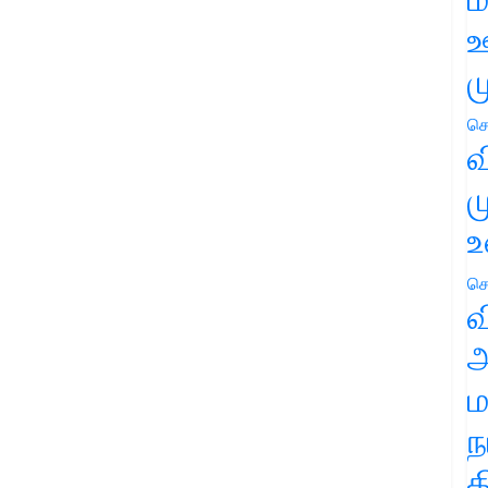
ஊ
ம
செ
வ
ம
உ
செ
வ
அ
ம
ந
த