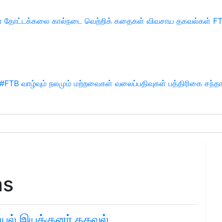
்
தோட்டக்கலை
கால்நடை
வெற்றிக் கதைகள்
விவசாய தகவல்கள்
F
#FTB
வாழ்வும் நலமும்
மற்றவைகள்
வலைப்பதிவுகள்
பத்திரிகை சந்த
ns
யல் இயக்குனர் தகவல்