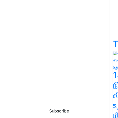
T
1
வ
உ
Subscribe
ம