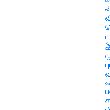
வெ
வ
வ
ஹ
ட
இ
ம
ப
வ
செ
ப
ச
ம