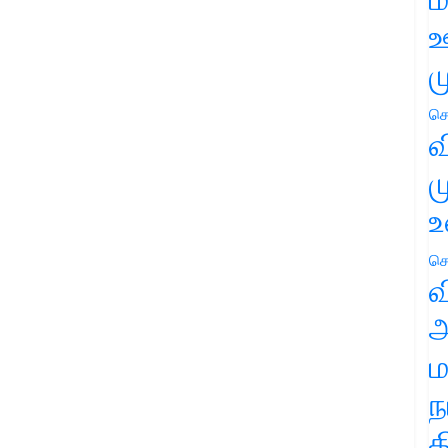
ஊ
ம
செ
வ
ம
உ
செ
வ
அ
ம
ந
த