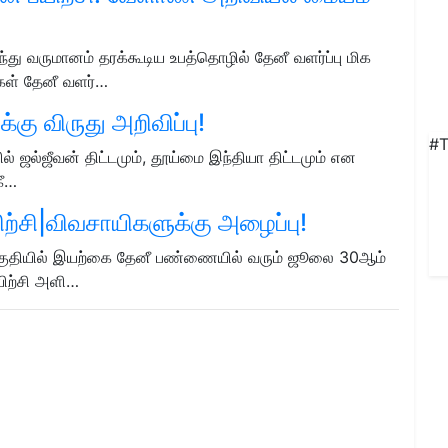
து வருமானம் தரக்கூடிய உபத்தொழில் தேனீ வளர்ப்பு மிக
கள் தேனீ வளர்…
்கு விருது அறிவிப்பு!
#T
ர்பில் ஜல்ஜீவன் திட்டமும், தூய்மை இந்தியா திட்டமும் என
கீ…
ிற்சி|விவசாயிகளுக்கு அழைப்பு!
் பகுதியில் இயற்கை தேனீ பண்ணையில் வரும் ஜூலை 30ஆம்
பயிற்சி அளி…