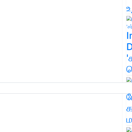
உ
I
D
'
க
ம
க
ம