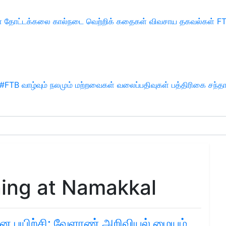
்
தோட்டக்கலை
கால்நடை
வெற்றிக் கதைகள்
விவசாய தகவல்கள்
F
#FTB
வாழ்வும் நலமும்
மற்றவைகள்
வலைப்பதிவுகள்
பத்திரிகை சந்த
ing at Namakkal
ிவான பயிற்சி: வேளாண் அறிவியல் மையம்