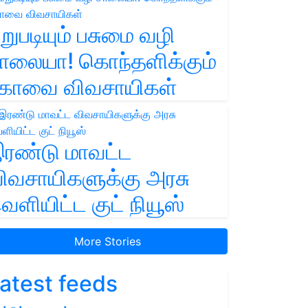
றுபடியும் பசுமை வழி
ாலையா! கொந்தளிக்கும்
ோவை விவசாயிகள்
ரண்டு மாவட்ட
ிவசாயிகளுக்கு அரசு
ெளியிட்ட குட் நியூஸ்
More Stories
atest feeds