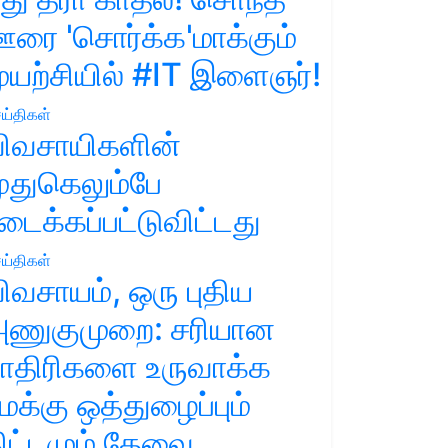
ரை 'சொர்க்க'மாக்கும்
ுயற்சியில் #IT இளைஞர்!
ய்திகள்
ிவசாயிகளின்
ுதுகெலும்பே
டைக்கப்பட்டுவிட்டது
ய்திகள்
ிவசாயம், ஒரு புதிய
ணுகுமுறை: சரியான
ாதிரிகளை உருவாக்க
மக்கு ஒத்துழைப்பும்
ிட்டமும் தேவை.