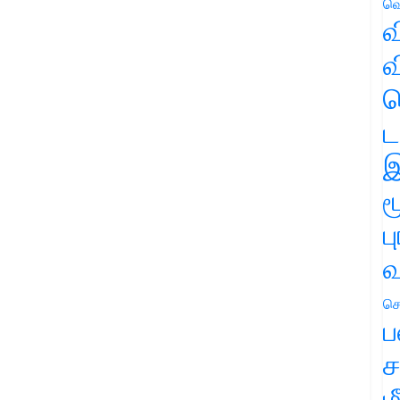
வெ
வ
வ
ஹ
ட
இ
ம
ப
வ
செ
ப
ச
ம