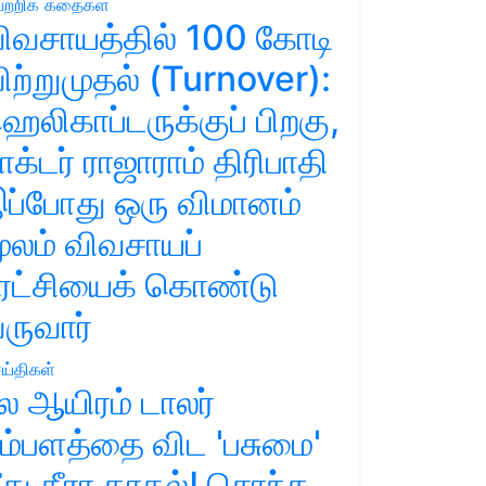
ற்றிக் கதைகள்
ிவசாயத்தில் 100 கோடி
ிற்றுமுதல் (Turnover):
ெலிகாப்டருக்குப் பிறகு,
ாக்டர் ராஜாராம் திரிபாதி
ப்போது ஒரு விமானம்
ூலம் விவசாயப்
ுரட்சியைக் கொண்டு
ருவார்
ய்திகள்
ல ஆயிரம் டாலர்
ம்பளத்தை விட 'பசுமை'
ீது தீரா காதல்! சொந்த