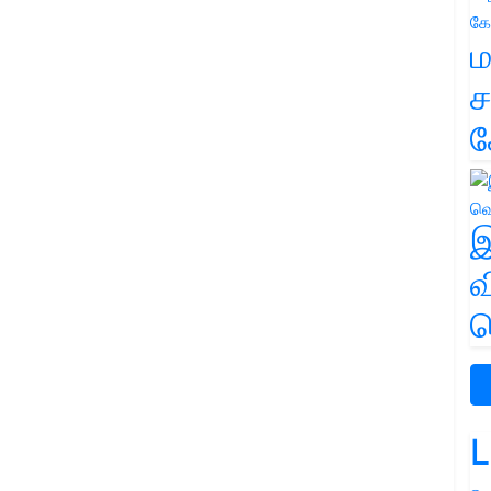
ம
ச
க
இ
வ
வ
L