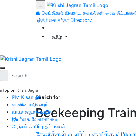
செய்திகள்
விவசாய தகவல்கள்
அரசு திட்டங்கள
பத்திரிகை சந்தா
Directory
தமிழ்
#Top on Krishi Jagran
PM Kisan திட்டம்
Search for
:
வானிலை நிலவரம்
Beekeeping Train
லாபம் தரும் தொழில்
இயற்கை வேளாண்மை
அஞ்சல் சேமிப்பு திட்டங்கள்
தேனீக்கள் வளர்ப்பு குறித்த விர