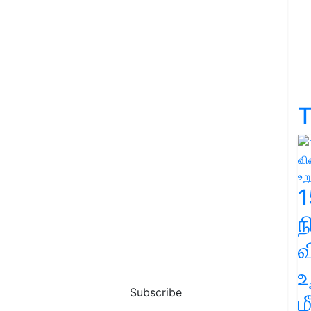
T
1
வ
உ
Subscribe
ம