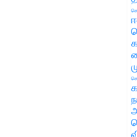
செ
ஈ
ப
க
வ
ம
செ
க
ந
அ
ச
வ