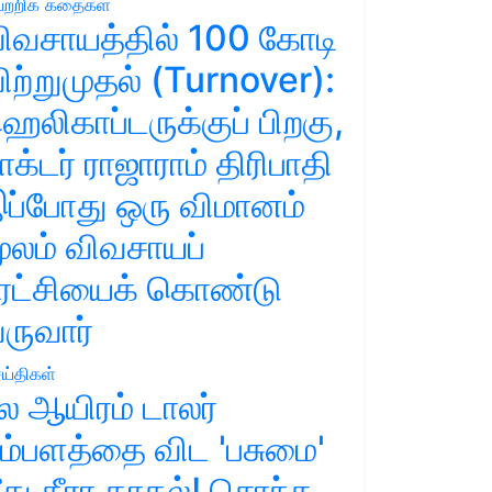
ற்றிக் கதைகள்
ிவசாயத்தில் 100 கோடி
ிற்றுமுதல் (Turnover):
ெலிகாப்டருக்குப் பிறகு,
ாக்டர் ராஜாராம் திரிபாதி
ப்போது ஒரு விமானம்
ூலம் விவசாயப்
ுரட்சியைக் கொண்டு
ருவார்
ய்திகள்
ல ஆயிரம் டாலர்
ம்பளத்தை விட 'பசுமை'
ீது தீரா காதல்! சொந்த