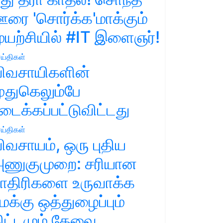
ரை 'சொர்க்க'மாக்கும்
ுயற்சியில் #IT இளைஞர்!
ய்திகள்
ிவசாயிகளின்
ுதுகெலும்பே
டைக்கப்பட்டுவிட்டது
ய்திகள்
ிவசாயம், ஒரு புதிய
ணுகுமுறை: சரியான
ாதிரிகளை உருவாக்க
மக்கு ஒத்துழைப்பும்
ிட்டமும் தேவை.