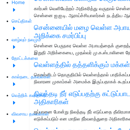
Home
கார்பன் வெளியேற்றம் அதிகரித்து வருதால் சென்னை
சென்னை ஐ.ஐ.டி. ஆராய்ச்சியாளர்கள் நடத்திய ஆய
செய்திகள்
சென்னையில் மழை வெள்ள அபாயத்த
அறிக்கை சமர்பிப்பு
வாழ்வும் நலமும்
சென்னை பெருநகர வெள்ள அபாயத்தைக் குறைத்த
இறுதி அறிக்கையை, முதல்வர் மு.க.ஸ்டாலினை நேர
தோட்டக்கலை
வெள்ளத்தில் தத்தளிக்கும் மக்கள
கொள்ளிடம் தொகுதியில் வெள்ளத்தால் பாதிக்கப்பட்
கால்நடை தகவல்கள்
நிவாரண முகாம்கள் அமைக்க இருப்பதாகக் கூறப்ப
நிலத்தடி நீர் எடுப்பதற்கு கட்டுப்
வெற்றிக் கதைகள்
அதிகாரிகள்
ஜப்பானை போன்று நிலத்தடி நீர் எடுப்பதை தீவிரம
விவசாய தகவல்கள்
எடுக்கப்படும் என மாநில நீர்வளத்துறை அதிகாரி