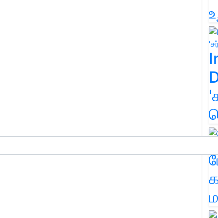
உ
I
D
'
க
ம
க
ம