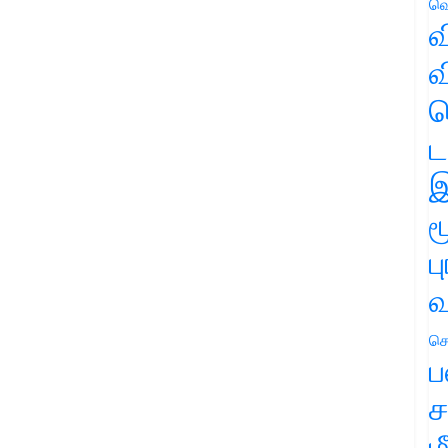
வெ
வ
வ
ஹ
ட
இ
ம
ப
வ
செ
ப
ச
ம