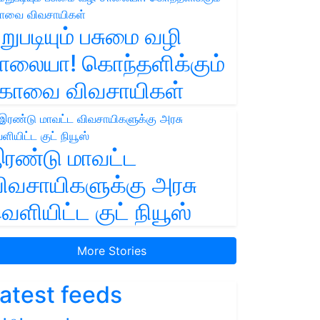
றுபடியும் பசுமை வழி
ாலையா! கொந்தளிக்கும்
ோவை விவசாயிகள்
ரண்டு மாவட்ட
ிவசாயிகளுக்கு அரசு
ெளியிட்ட குட் நியூஸ்
More Stories
atest feeds