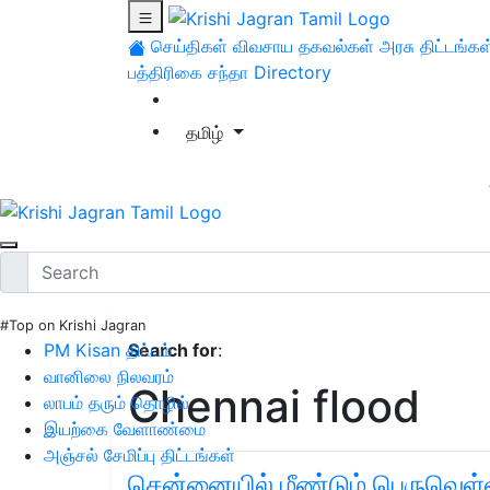
செய்திகள்
விவசாய தகவல்கள்
அரசு திட்டங்கள
பத்திரிகை சந்தா
Directory
தமிழ்
#Top on Krishi Jagran
PM Kisan திட்டம்
Search for
:
வானிலை நிலவரம்
Chennai flood
லாபம் தரும் தொழில்
இயற்கை வேளாண்மை
அஞ்சல் சேமிப்பு திட்டங்கள்
சென்னையில் மீண்டும் பெருவெள்ளம்