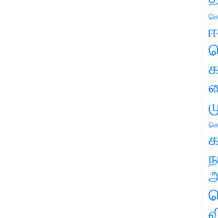
செ
ஈ
ப
க
வ
ம
செ
க
ந
அ
ச
வ