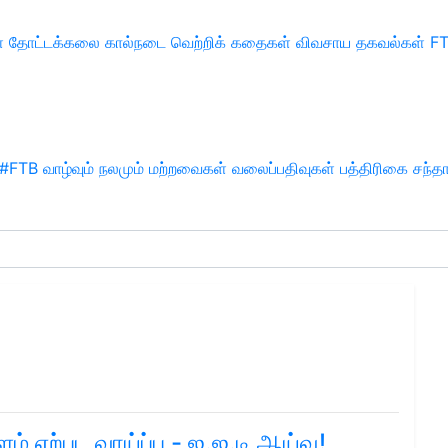
்
தோட்டக்கலை
கால்நடை
வெற்றிக் கதைகள்
விவசாய தகவல்கள்
F
#FTB
வாழ்வும் நலமும்
மற்றவைகள்
வலைப்பதிவுகள்
பத்திரிகை சந்த
 ஏற்பட வாய்ப்பு - ஐ.ஐ.டி ஆய்வு!