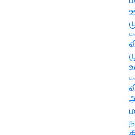
ஊ
ம
செ
வ
ம
உ
செ
வ
அ
ம
ந
த