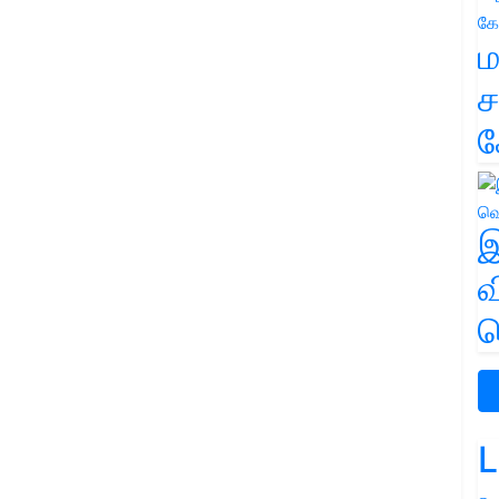
ம
ச
க
இ
வ
வ
L