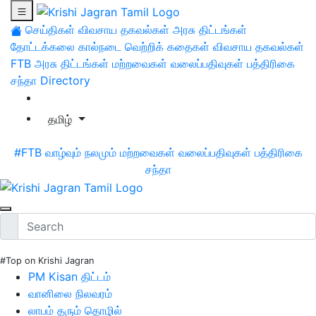
செய்திகள்
விவசாய தகவல்கள்
அரசு திட்டங்கள்
தோட்டக்கலை
கால்நடை
வெற்றிக் கதைகள்
விவசாய தகவல்கள்
FTB
அரசு திட்டங்கள்
மற்றவைகள்
வலைப்பதிவுகள்
பத்திரிகை
சந்தா
Directory
தமிழ்
#FTB
வாழ்வும் நலமும்
மற்றவைகள்
வலைப்பதிவுகள்
பத்திரிகை
சந்தா
#Top on Krishi Jagran
PM Kisan திட்டம்
வானிலை நிலவரம்
லாபம் தரும் தொழில்