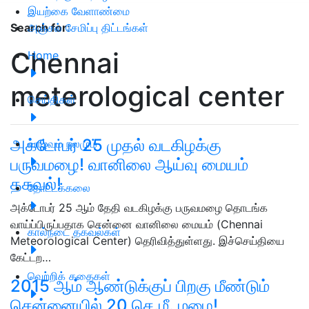
இயற்கை வேளாண்மை
அஞ்சல் சேமிப்பு திட்டங்கள்
Search for
:
Chennai
Home
meterological center
செய்திகள்
அக்டோபர் 25 முதல் வடகிழக்கு
வாழ்வும் நலமும்
பருவமழை! வானிலை ஆய்வு மையம்
தகவல்!
தோட்டக்கலை
அக்டோபர் 25 ஆம் தேதி வடகிழக்கு பருவமழை தொடங்க
வாய்ப்பிருப்பதாக சென்னை வானிலை மையம் (Chennai
கால்நடை தகவல்கள்
Meteorological Center) தெரிவித்துள்ளது. இச்செய்தியை
கேட்டற…
வெற்றிக் கதைகள்
2015 ஆம் ஆண்டுக்குப் பிறகு மீண்டும்
சென்னையில் 20 செ.மீ. மழை!