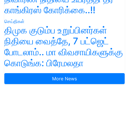
காங்கிரஸ் கோரிக்கை..!!
செய்திகள்
திமுக குடும்ப உறுப்பினர்கள்
நிதியை வைத்தே, 7 பட்ஜெட்
போடலாம்.. மா விவசாயிகளுக்கு
கொடுங்க: பிரேமலதா
More News