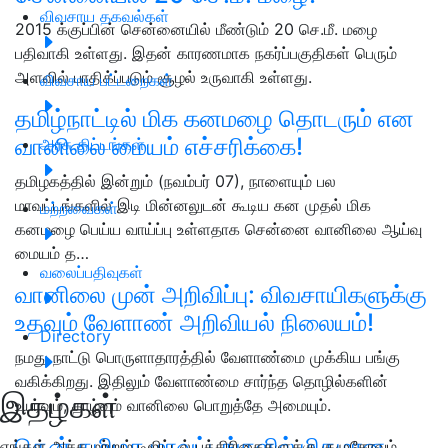
விவசாய தகவல்கள்
2015 க்குப்பின் சென்னையில் மீண்டும் 20 செ.மீ. மழை
பதிவாகி உள்ளது. இதன் காரணமாக நகர்ப்பகுதிகள் பெரும்
அளவில் பாதிக்ப்படும் சூழல் உருவாகி உள்ளது.
விவசாய பட்டறைகள்
தமிழ்நாட்டில் மிக கனமழை தொடரும் என
வானிலை மையம் எச்சரிக்கை!
அரசு திட்டங்கள்
தமிழகத்தில் இன்றும் (நவம்பர் 07), நாளையும் பல
மாவட்டங்களில் இடி மின்னலுடன் கூடிய கன முதல் மிக
மற்றவைகள்
கனமழை பெய்ய வாய்ப்பு உள்ளதாக சென்னை வானிலை ஆய்வு
மையம் த…
வலைப்பதிவுகள்
வானிலை முன் அறிவிப்பு: விவசாயிகளுக்கு
உதவும் வேளாண் அறிவியல் நிலையம்!
Directory
நமது நாட்டு பொருளாதாரத்தில் வேளாண்மை முக்கிய பங்கு
வகிக்கிறது. இதிலும் வேளாண்மை சார்ந்த தொழில்களின்
இதழ்கள்
உயர்வும், தாழ்வும் வானிலை பொறுத்தே அமையும்.
தென் தமிழக மாவட்டங்களில் மிதமான
எங்கள் அச்சு மற்றும் டிஜிட்டல் பத்திரிகைகளுக்கு குழுசேரவும்