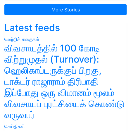
More Stories
Latest feeds
வெற்றிக் கதைகள்
விவசாயத்தில் 100 கோடி
விற்றுமுதல் (Turnover):
ஹெலிகாப்டருக்குப் பிறகு,
டாக்டர் ராஜாராம் திரிபாதி
இப்போது ஒரு விமானம் மூலம்
விவசாயப் புரட்சியைக் கொண்டு
வருவார்
செய்திகள்