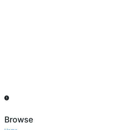
விவசாயிகள் நலன் கருதி சாகுபடி தொடர்பான சந்தேகம்
ஏற்பட்டால் வேளாண் விஞ்ஞானிகளை அணுகலாம்: தமிழக அரசு
அறிவிப்பு
Browse