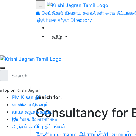
செய்திகள்
விவசாய தகவல்கள்
அரசு திட்டங்கள
பத்திரிகை சந்தா
Directory
தமிழ்
#Top on Krishi Jagran
PM Kisan திட்டம்
Search for
:
வானிலை நிலவரம்
Consultancy for 
லாபம் தரும் தொழில்
இயற்கை வேளாண்மை
அஞ்சல் சேமிப்பு திட்டங்கள்
தேசிய வாழை ஆராய்ச்சி மையம், ச