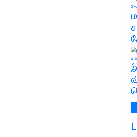
ம
ச
க
இ
வ
வ
L