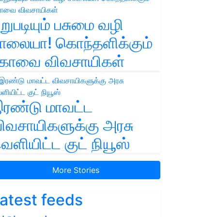
றுபடியும் பசுமை வழி
ாலையா! கொந்தளிக்கும்
ோவை விவசாயிகள்
ரண்டு மாவட்ட
ிவசாயிகளுக்கு அரசு
ெளியிட்ட குட் நியூஸ்
More Stories
atest feeds