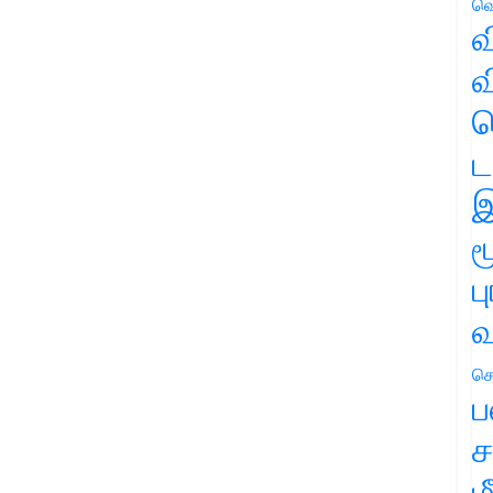
வெ
வ
வ
ஹ
ட
இ
ம
ப
வ
செ
ப
ச
ம