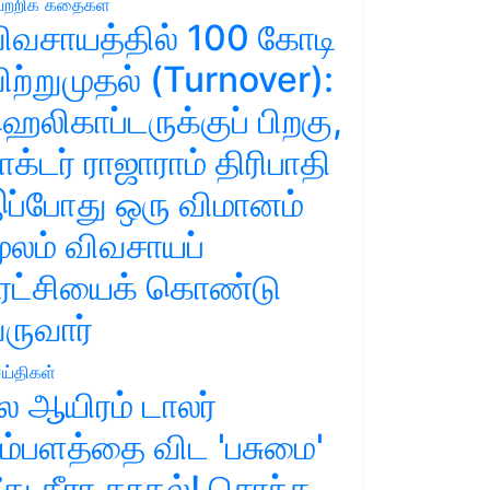
ற்றிக் கதைகள்
ிவசாயத்தில் 100 கோடி
ிற்றுமுதல் (Turnover):
ெலிகாப்டருக்குப் பிறகு,
ாக்டர் ராஜாராம் திரிபாதி
ப்போது ஒரு விமானம்
ூலம் விவசாயப்
ுரட்சியைக் கொண்டு
ருவார்
ய்திகள்
ல ஆயிரம் டாலர்
ம்பளத்தை விட 'பசுமை'
ீது தீரா காதல்! சொந்த