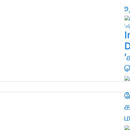
உ
I
D
'
க
ம
க
ம