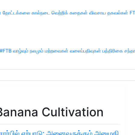
்
தோட்டக்கலை
கால்நடை
வெற்றிக் கதைகள்
விவசாய தகவல்கள்
F
#FTB
வாழ்வும் நலமும்
மற்றவைகள்
வலைப்பதிவுகள்
பத்திரிகை சந்த
Banana Cultivation
ார்பில் ஏற்பாடு: அனைவருக்கும் அனுமதி