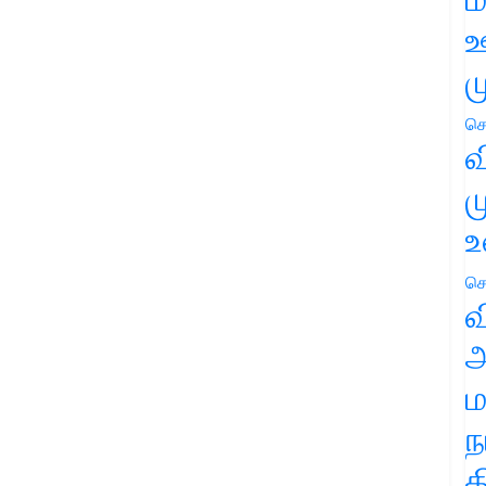
ஊ
ம
செ
வ
ம
உ
செ
வ
அ
ம
ந
த