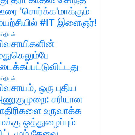
ரை 'சொர்க்க'மாக்கும்
ுயற்சியில் #IT இளைஞர்!
ய்திகள்
ிவசாயிகளின்
ுதுகெலும்பே
டைக்கப்பட்டுவிட்டது
ய்திகள்
ிவசாயம், ஒரு புதிய
ணுகுமுறை: சரியான
ாதிரிகளை உருவாக்க
மக்கு ஒத்துழைப்பும்
ிட்டமும் தேவை.