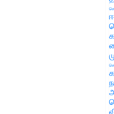
செ
ஈ
ப
க
வ
ம
செ
க
ந
அ
ச
வ