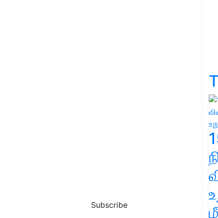
T
1
வ
உ
Subscribe
ம