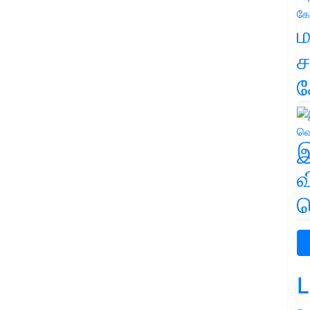
ம
ச
க
இ
வ
வ
L