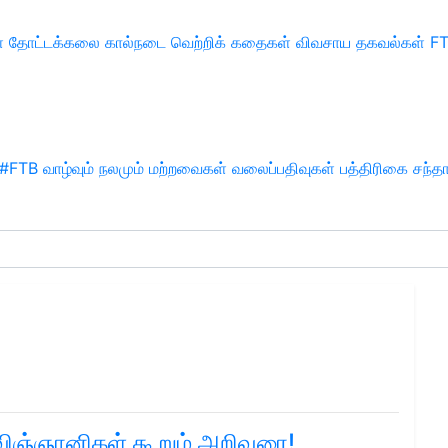
்
தோட்டக்கலை
கால்நடை
வெற்றிக் கதைகள்
விவசாய தகவல்கள்
F
#FTB
வாழ்வும் நலமும்
மற்றவைகள்
வலைப்பதிவுகள்
பத்திரிகை சந்த
 விஞ்ஞானிகள் கூறும் அறிவுரை!