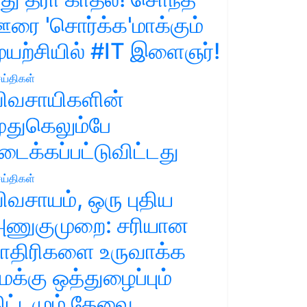
ரை 'சொர்க்க'மாக்கும்
ுயற்சியில் #IT இளைஞர்!
ய்திகள்
ிவசாயிகளின்
ுதுகெலும்பே
டைக்கப்பட்டுவிட்டது
ய்திகள்
ிவசாயம், ஒரு புதிய
ணுகுமுறை: சரியான
ாதிரிகளை உருவாக்க
மக்கு ஒத்துழைப்பும்
ிட்டமும் தேவை.