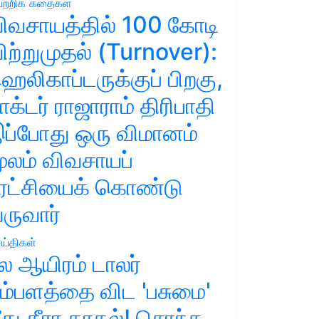
ற்றிக் கதைகள்
ிவசாயத்தில் 100 கோடி
ிற்றுமுதல் (Turnover):
ெலிகாப்டருக்குப் பிறகு,
ாக்டர் ராஜாராம் திரிபாதி
ப்போது ஒரு விமானம்
ூலம் விவசாயப்
ுரட்சியைக் கொண்டு
ருவார்
ய்திகள்
ல ஆயிரம் டாலர்
ம்பளத்தை விட 'பசுமை'
ீது தீரா காதல்! சொந்த