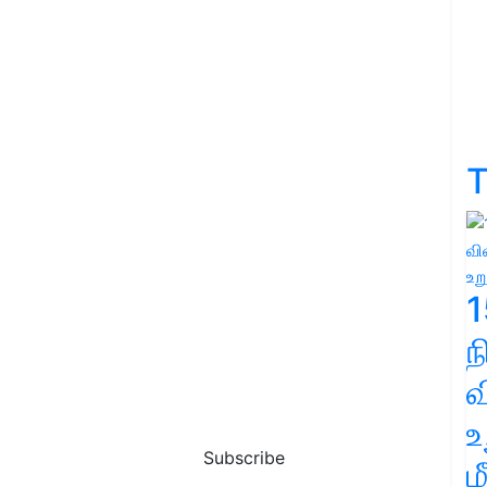
T
1
வ
உ
Subscribe
ம