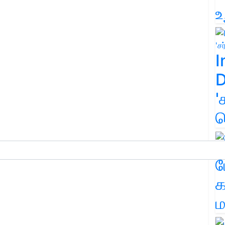
உ
I
D
'
க
ம
க
ம