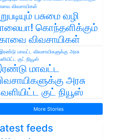
றுபடியும் பசுமை வழி
ாலையா! கொந்தளிக்கும்
ோவை விவசாயிகள்
ரண்டு மாவட்ட
ிவசாயிகளுக்கு அரசு
ெளியிட்ட குட் நியூஸ்
More Stories
atest feeds