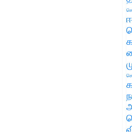
செ
ஈ
ப
க
வ
ம
செ
க
ந
அ
ச
வ