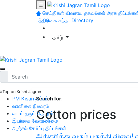
செய்திகள்
விவசாய தகவல்கள்
அரசு திட்டங்கள
பத்திரிகை சந்தா
Directory
தமிழ்
#Top on Krishi Jagran
PM Kisan திட்டம்
Search for
:
வானிலை நிலவரம்
Cotton prices
லாபம் தரும் தொழில்
இயற்கை வேளாண்மை
அஞ்சல் சேமிப்பு திட்டங்கள்
அதிகரித்து வரும் பருத்தி விலை!