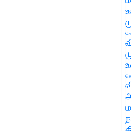
ஊ
ம
செ
வ
ம
உ
செ
வ
அ
ம
ந
த