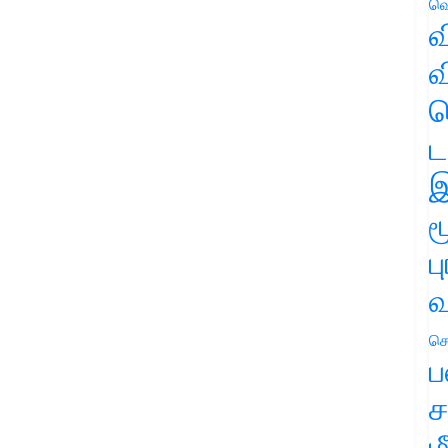
வெ
வ
வ
ஹ
ட
இ
ம
ப
வ
செ
ப
ச
ம