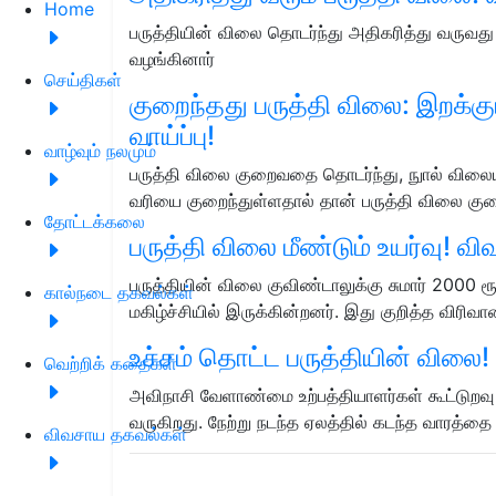
Home
பருத்தியின் விலை தொடர்ந்து அதிகரித்து வருவ
வழங்கினார்
செய்திகள்
குறைந்தது பருத்தி விலை: இறக்
வாய்ப்பு!
வாழ்வும் நலமும்
பருத்தி விலை குறைவதை தொடர்ந்து, நுால் விலையு
வரியை குறைந்துள்ளதால் தான் பருத்தி விலை கு
தோட்டக்கலை
பருத்தி விலை மீண்டும் உயர்வு! வி
பருத்தியின் விலை குவிண்டாலுக்கு சுமார் 2000 ர
கால்நடை தகவல்கள்
மகிழ்ச்சியில் இருக்கின்றனர். இது குறித்த விரிவ
உச்சம் தொட்ட பருத்தியின் விலை! 
வெற்றிக் கதைகள்
அவிநாசி வேளாண்மை உற்பத்தியாளர்கள் கூட்டுறவு 
வருகிறது. நேற்று நடந்த ஏலத்தில் கடந்த வாரத்த
விவசாய தகவல்கள்