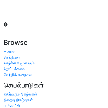
விவசாயிகள் நலன் கருதி சாகுபடி தொடர்பான சந்தேகம்
ஏற்பட்டால் வேளாண் விஞ்ஞானிகளை அணுகலாம்: தமிழக அரசு
அறிவிப்பு
Browse
Home
செய்திகள்
வாழ்க்கை முறையும்
தோட்டக்கலை
வெற்றிக் கதைகள்
செயல்பாடுகள்
எதிர்வரும் நிகழ்வுகள்
நிறைவு நிகழ்வுகள்
படக்காட்சி