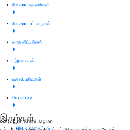
விவசாய தகவல்கள்
விவசாய பட்டறைகள்
அரசு திட்டங்கள்
மற்றவைகள்
வலைப்பதிவுகள்
Directory
இதழ்கள்
#Top on Krishi Jagran
PM Kisan திட்டம்
எங்கள் அச்சு மற்றும் டிஜிட்டல் பத்திரிகைகளுக்கு குழுசேரவும்