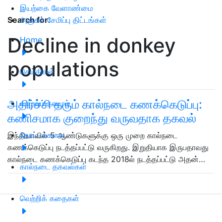
இயற்கை வேளாண்மை
அஞ்சல் சேமிப்பு திட்டங்கள்
Search for
:
Decline in donkey
Home
populations
செய்திகள்
அதிர்ச்சி தரும் கால்நடை கணக்கெடுப்பு:
வாழ்வும் நலமும்
கணிசமாக குறைந்து வருவதாக தகவல்
தோட்டக்கலை
இந்தியாவில் 5 ஆண்டுகளுக்கு ஒரு முறை கால்நடை
கணக்கெடுப்பு நடத்தப்பட்டு வருகிறது. இறுதியாக இருபதாவது
கால்நடை கணக்கெடுப்பு கடந்த 2018ல் நடத்தப்பட்டு அதன்…
கால்நடை தகவல்கள்
வெற்றிக் கதைகள்