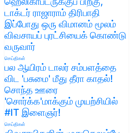
ஹெலிகாப்டருக்குப் பிறகு,
டாக்டர் ராஜாராம் திரிபாதி
இப்போது ஒரு விமானம் மூலம்
விவசாயப் புரட்சியைக் கொண்டு
வருவார்
செய்திகள்
பல ஆயிரம் டாலர் சம்பளத்தை
விட 'பசுமை' மீது தீரா காதல்!
சொந்த ஊரை
'சொர்க்க'மாக்கும் முயற்சியில்
#IT இளைஞர்!
செய்திகள்