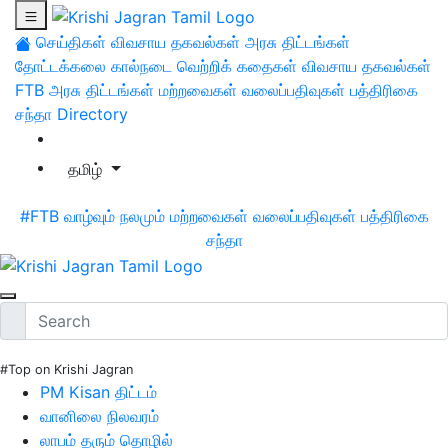
செய்திகள்
விவசாய தகவல்கள்
அரசு திட்டங்கள்
தோட்டக்கலை
கால்நடை
வெற்றிக் கதைகள்
விவசாய தகவல்கள்
FTB
அரசு திட்டங்கள்
மற்றவைகள்
வலைப்பதிவுகள்
பத்திரிகை
சந்தா
Directory
தமிழ்
#FTB
வாழ்வும் நலமும்
மற்றவைகள்
வலைப்பதிவுகள்
பத்திரிகை
சந்தா
#Top on Krishi Jagran
PM Kisan திட்டம்
வானிலை நிலவரம்
லாபம் தரும் தொழில்