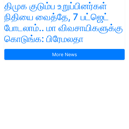
திமுக குடும்ப உறுப்பினர்கள்
நிதியை வைத்தே, 7 பட்ஜெட்
போடலாம்.. மா விவசாயிகளுக்கு
கொடுங்க: பிரேமலதா
More News