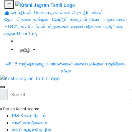
செய்திகள்
விவசாய தகவல்கள்
அரசு திட்டங்கள்
தோட்டக்கலை
கால்நடை
வெற்றிக் கதைகள்
விவசாய தகவல்கள்
FTB
அரசு திட்டங்கள்
மற்றவைகள்
வலைப்பதிவுகள்
பத்திரிகை
சந்தா
Directory
தமிழ்
#FTB
வாழ்வும் நலமும்
மற்றவைகள்
வலைப்பதிவுகள்
பத்திரிகை
சந்தா
#Top on Krishi Jagran
PM Kisan திட்டம்
வானிலை நிலவரம்
லாபம் தரும் தொழில்