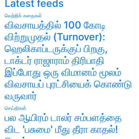
Latest feeds
வெற்றிக் கதைகள்
விவசாயத்தில் 100 கோடி
விற்றுமுதல் (Turnover):
ஹெலிகாப்டருக்குப் பிறகு,
டாக்டர் ராஜாராம் திரிபாதி
இப்போது ஒரு விமானம் மூலம்
விவசாயப் புரட்சியைக் கொண்டு
வருவார்
செய்திகள்
பல ஆயிரம் டாலர் சம்பளத்தை
விட 'பசுமை' மீது தீரா காதல்!