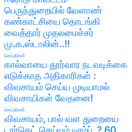
பெருந்துறையில் வேளாண்
கண்காட்சியை தொடங்கி
வைத்தார் முதலமைச்சர்
மு.க.ஸ்டாலின்..!!
செய்திகள்
கால்வாயை தூர்வார நடவடிக்கை
எடுக்காத அதிகாரிகள் :
விவசாயம் செய்ய முடியாமல்
விவசாயிகள் வேதனை!
செய்திகள்
விவசாயம், பால் வள துறையை
டார்கெட் செய்யும் டிரம்ப்..? 60