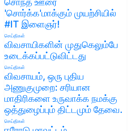
சொந்த ஊரை
'சொர்க்க'மாக்கும் முயற்சியில்
#IT இளைஞர்!
செய்திகள்
விவசாயிகளின் முதுகெலும்பே
உடைக்கப்பட்டுவிட்டது
செய்திகள்
விவசாயம், ஒரு புதிய
அணுகுமுறை: சரியான
மாதிரிகளை உருவாக்க நமக்கு
ஒத்துழைப்பும் திட்டமும் தேவை.
செய்திகள்
ஈரோடு மாவட்டம்