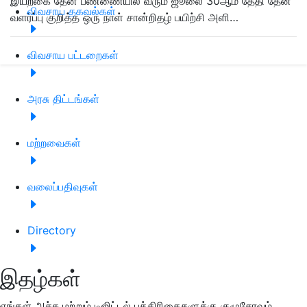
இயற்கை தேனீ பண்ணையில் வரும் ஜூலை 30ஆம் தேதி தேனீ
விவசாய தகவல்கள்
வளர்ப்பு குறித்த ஒரு நாள் சான்றிதழ் பயிற்சி அளி…
விவசாய பட்டறைகள்
அரசு திட்டங்கள்
மற்றவைகள்
வலைப்பதிவுகள்
Directory
இதழ்கள்
எங்கள் அச்சு மற்றும் டிஜிட்டல் பத்திரிகைகளுக்கு குழுசேரவும்