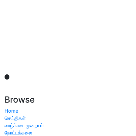
விவசாயிகள் நலன் கருதி சாகுபடி தொடர்பான சந்தேகம்
ஏற்பட்டால் வேளாண் விஞ்ஞானிகளை அணுகலாம்: தமிழக அரசு
அறிவிப்பு
Browse
Home
செய்திகள்
வாழ்க்கை முறையும்
தோட்டக்கலை