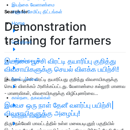
இயற்கை வேளாண்மை
அஞ்சல் சேமிப்பு திட்டங்கள்
Search for
:
Demonstration
Home
training for farmers
செய்திகள்
இயற்கை பூச்சி விரட்டி தயாரிப்பு குறித்து
வாழ்வும் நலமும்
விவசாயிகளுக்கு செயல் விளக்க பயிற்சி!
தோட்டக்கலை
இயற்கை பூச்சி விரட்டி தயாரிப்பது குறித்து விவசாயிகளுக்கு
செயல் விளக்கம் அளிக்கப்பட்டது. வேளாண்மை கல்லூரி மாணவ
- மாணவிகள், விவசாயிகளுக்கு விழிப்புணர்வை…
கால்நடை தகவல்கள்
இலவச ஒரு நாள் தேனீ வளர்ப்பு பயிற்சி|
விவசாயிகளுக்கு அழைப்பு!
வெற்றிக் கதைகள்
திருநெல்வேலி மாவட்டத்தில் உள்ள மலையடிபுதூர் பகுதியில்