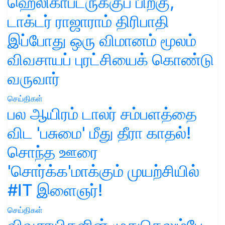
ஹெலிகாப்டருக்குப் பிறகு,
டாக்டர் ராஜாராம் திரிபாதி
இப்போது ஒரு விமானம் மூலம்
விவசாயப் புரட்சியைக் கொண்டு
வருவார்
செய்திகள்
பல ஆயிரம் டாலர் சம்பளத்தை
விட 'பசுமை' மீது தீரா காதல்!
சொந்த ஊரை
'சொர்க்க'மாக்கும் முயற்சியில்
#IT இளைஞர்!
செய்திகள்