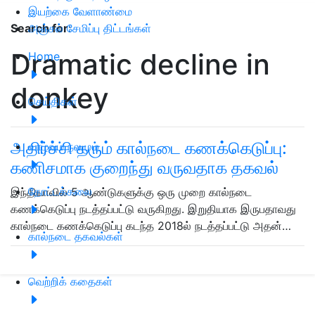
இயற்கை வேளாண்மை
அஞ்சல் சேமிப்பு திட்டங்கள்
Search for
:
Dramatic decline in
Home
donkey
செய்திகள்
அதிர்ச்சி தரும் கால்நடை கணக்கெடுப்பு:
வாழ்வும் நலமும்
கணிசமாக குறைந்து வருவதாக தகவல்
தோட்டக்கலை
இந்தியாவில் 5 ஆண்டுகளுக்கு ஒரு முறை கால்நடை
கணக்கெடுப்பு நடத்தப்பட்டு வருகிறது. இறுதியாக இருபதாவது
கால்நடை கணக்கெடுப்பு கடந்த 2018ல் நடத்தப்பட்டு அதன்…
கால்நடை தகவல்கள்
வெற்றிக் கதைகள்