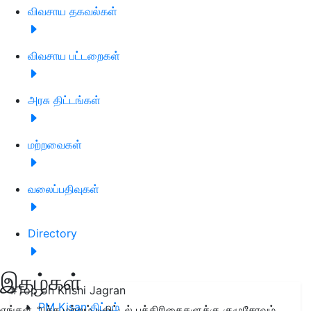
விவசாய தகவல்கள்
விவசாய பட்டறைகள்
அரசு திட்டங்கள்
மற்றவைகள்
வலைப்பதிவுகள்
Directory
இதழ்கள்
#Top on Krishi Jagran
PM Kisan திட்டம்
எங்கள் அச்சு மற்றும் டிஜிட்டல் பத்திரிகைகளுக்கு குழுசேரவும்