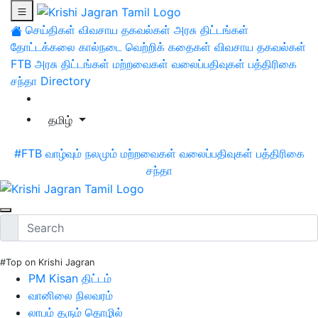
செய்திகள்
விவசாய தகவல்கள்
அரசு திட்டங்கள்
தோட்டக்கலை
கால்நடை
வெற்றிக் கதைகள்
விவசாய தகவல்கள்
FTB
அரசு திட்டங்கள்
மற்றவைகள்
வலைப்பதிவுகள்
பத்திரிகை
சந்தா
Directory
தமிழ்
#FTB
வாழ்வும் நலமும்
மற்றவைகள்
வலைப்பதிவுகள்
பத்திரிகை
சந்தா
#Top on Krishi Jagran
PM Kisan திட்டம்
வானிலை நிலவரம்
லாபம் தரும் தொழில்