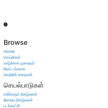
விவசாயிகள் நலன் கருதி சாகுபடி தொடர்பான சந்தேகம்
ஏற்பட்டால் வேளாண் விஞ்ஞானிகளை அணுகலாம்: தமிழக அரசு
அறிவிப்பு
Browse
Home
செய்திகள்
வாழ்க்கை முறையும்
தோட்டக்கலை
வெற்றிக் கதைகள்
செயல்பாடுகள்
எதிர்வரும் நிகழ்வுகள்
நிறைவு நிகழ்வுகள்
படக்காட்சி