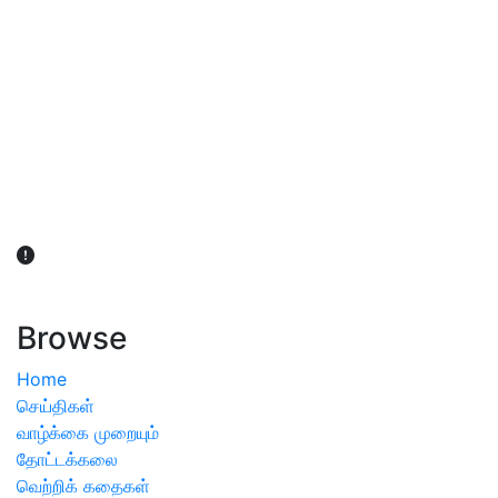
விவசாயிகள் நலன் கருதி சாகுபடி தொடர்பான சந்தேகம்
ஏற்பட்டால் வேளாண் விஞ்ஞானிகளை அணுகலாம்: தமிழக அரசு
அறிவிப்பு
Browse
Home
செய்திகள்
வாழ்க்கை முறையும்
தோட்டக்கலை
வெற்றிக் கதைகள்