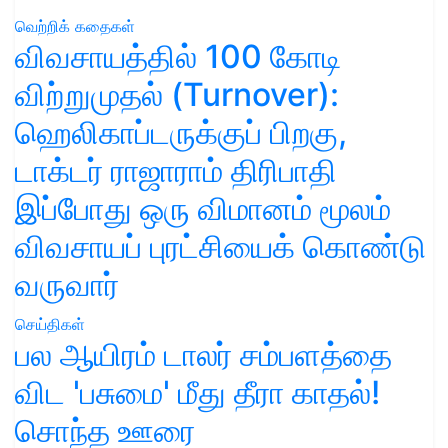
வெற்றிக் கதைகள்
விவசாயத்தில் 100 கோடி
விற்றுமுதல் (Turnover):
ஹெலிகாப்டருக்குப் பிறகு,
டாக்டர் ராஜாராம் திரிபாதி
இப்போது ஒரு விமானம் மூலம்
விவசாயப் புரட்சியைக் கொண்டு
வருவார்
செய்திகள்
பல ஆயிரம் டாலர் சம்பளத்தை
விட 'பசுமை' மீது தீரா காதல்!
சொந்த ஊரை