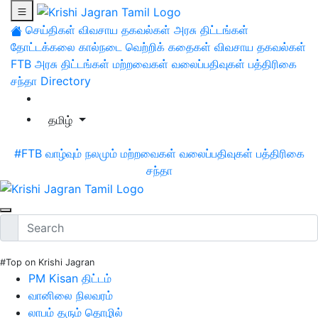
செய்திகள்
விவசாய தகவல்கள்
அரசு திட்டங்கள்
தோட்டக்கலை
கால்நடை
வெற்றிக் கதைகள்
விவசாய தகவல்கள்
FTB
அரசு திட்டங்கள்
மற்றவைகள்
வலைப்பதிவுகள்
பத்திரிகை
சந்தா
Directory
தமிழ்
#FTB
வாழ்வும் நலமும்
மற்றவைகள்
வலைப்பதிவுகள்
பத்திரிகை
சந்தா
#Top on Krishi Jagran
PM Kisan திட்டம்
வானிலை நிலவரம்
லாபம் தரும் தொழில்