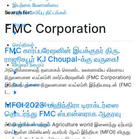
இயற்கை வேளாண்மை
அஞ்சல் சேமிப்பு திட்டங்கள்
Search for
:
FMC Corporation
Home
செய்திகள்
FMC கார்ப்பரேஷனின் இயக்குநர் திரு.
ராஜூகபூர் KJ Choupal-க்கு வருகை!
வாழ்வும் நலமும்
அமெரிக்காவைத் தளமாகக் கொண்ட உலகளாவிய விவசாய
நிறுவனமான எஃப்எம்சி கார்ப்பரேஷனின் (FMC Corporation)
தோட்டக்கலை
இந்தியத் துணை நிறுவனமான எஃப்எம்சி இந்தியாவுடன் (FMC
I…
MFOI 2023: மஹிந்திரா டிராக்டர்ஸை
கால்நடை தகவல்கள்
தொடர்ந்து FMC ஸ்பான்ஸராக ஆதரவு
வெற்றிக் கதைகள்
க்ரிஷி ஜாக்ரான் மற்றும் Agriculture world இணைந்து ஏற்பாடு
செய்துள்ள மில்லியனர் ஃபார்மர் ஆஃப் இந்தியா (MFOI) விருது