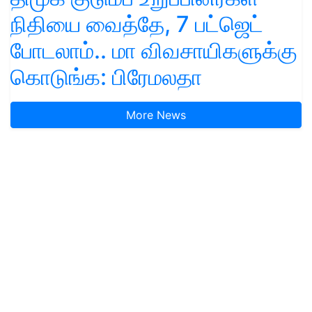
நிதியை வைத்தே, 7 பட்ஜெட்
போடலாம்.. மா விவசாயிகளுக்கு
கொடுங்க: பிரேமலதா
More News