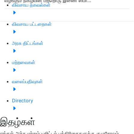
வழங்கும் நிகழ்வின் மற்றொரு இணை ஸ்பா…
விவசாய தகவல்கள்
விவசாய பட்டறைகள்
அரசு திட்டங்கள்
மற்றவைகள்
வலைப்பதிவுகள்
Directory
இதழ்கள்
எங்கள் அச்சு மற்றும் டிஜிட்டல் பத்திரிகைகளுக்கு குழுசேரவும்