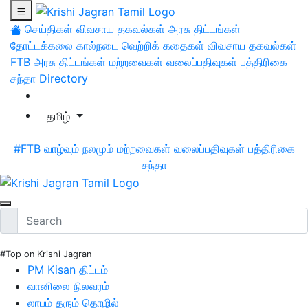
செய்திகள்
விவசாய தகவல்கள்
அரசு திட்டங்கள்
தோட்டக்கலை
கால்நடை
வெற்றிக் கதைகள்
விவசாய தகவல்கள்
FTB
அரசு திட்டங்கள்
மற்றவைகள்
வலைப்பதிவுகள்
பத்திரிகை
சந்தா
Directory
தமிழ்
#FTB
வாழ்வும் நலமும்
மற்றவைகள்
வலைப்பதிவுகள்
பத்திரிகை
சந்தா
#Top on Krishi Jagran
PM Kisan திட்டம்
வானிலை நிலவரம்
லாபம் தரும் தொழில்