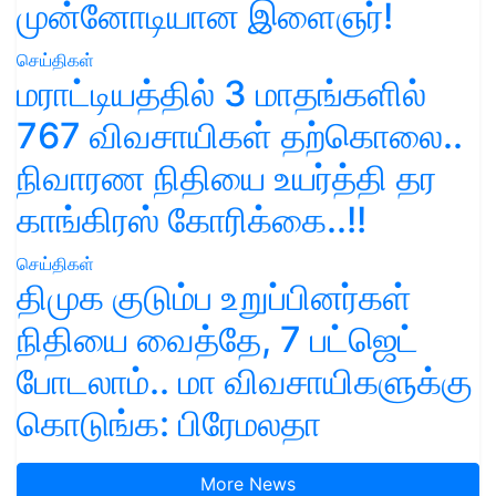
முன்னோடியான இளைஞர்!
செய்திகள்
மராட்டியத்தில் 3 மாதங்களில்
767 விவசாயிகள் தற்கொலை..
நிவாரண நிதியை உயர்த்தி தர
காங்கிரஸ் கோரிக்கை..!!
செய்திகள்
திமுக குடும்ப உறுப்பினர்கள்
நிதியை வைத்தே, 7 பட்ஜெட்
போடலாம்.. மா விவசாயிகளுக்கு
கொடுங்க: பிரேமலதா
More News