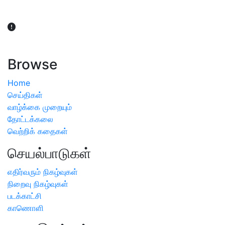
விவசாயிகள் நலன் கருதி சாகுபடி தொடர்பான சந்தேகம்
ஏற்பட்டால் வேளாண் விஞ்ஞானிகளை அணுகலாம்: தமிழக அரசு
அறிவிப்பு
Browse
Home
செய்திகள்
வாழ்க்கை முறையும்
தோட்டக்கலை
வெற்றிக் கதைகள்
செயல்பாடுகள்
எதிர்வரும் நிகழ்வுகள்
நிறைவு நிகழ்வுகள்
படக்காட்சி
காணொளி