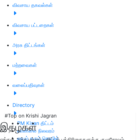
விவசாய தகவல்கள்
விவசாய பட்டறைகள்
அரசு திட்டங்கள்
மற்றவைகள்
வலைப்பதிவுகள்
Directory
#Top on Krishi Jagran
PM Kisan திட்டம்
இதழ்கள்
வானிலை நிலவரம்
லாபம் தரும் தொழில்
எங்கள் அச்சு மற்றும் டிஜிட்டல் பத்திரிகைகளுக்கு குழுசேரவும்