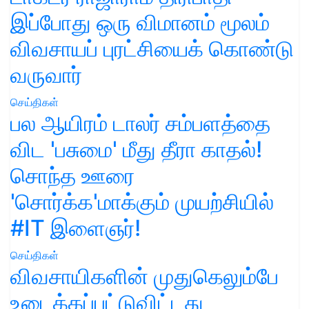
இப்போது ஒரு விமானம் மூலம்
விவசாயப் புரட்சியைக் கொண்டு
வருவார்
செய்திகள்
பல ஆயிரம் டாலர் சம்பளத்தை
விட 'பசுமை' மீது தீரா காதல்!
சொந்த ஊரை
'சொர்க்க'மாக்கும் முயற்சியில்
#IT இளைஞர்!
செய்திகள்
விவசாயிகளின் முதுகெலும்பே
உடைக்கப்பட்டுவிட்டது