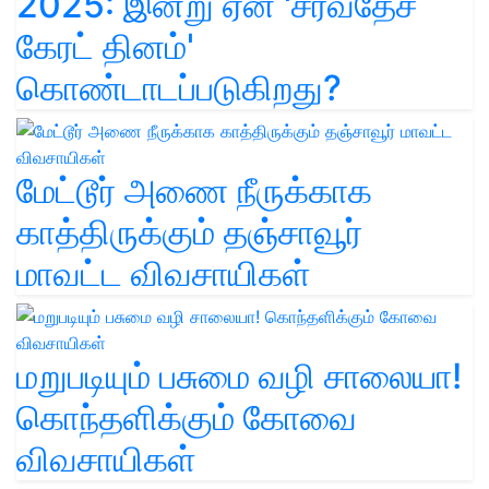
2025: இன்று ஏன் 'சர்வதேச
கேரட் தினம்'
கொண்டாடப்படுகிறது?
மேட்டூர் அணை நீருக்காக
காத்திருக்கும் தஞ்சாவூர்
மாவட்ட விவசாயிகள்
மறுபடியும் பசுமை வழி சாலையா!
கொந்தளிக்கும் கோவை
விவசாயிகள்