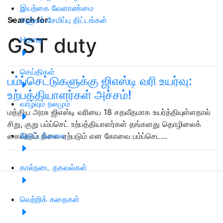
இயற்கை வேளாண்மை
அஞ்சல் சேமிப்பு திட்டங்கள்
Search for
:
GST duty
Home
செய்திகள்
பம்ப்செட்டுகளுக்கு ஜிஎஸ்டி வரி உயர்வு:
உற்பத்தியாளர்கள் அச்சம்!
வாழ்வும் நலமும்
மத்திய அரசு ஜிஎஸ்டி வரியை 18 சதவீதமாக உயர்த்தியுள்ளதால்
சிறு, குறு பம்ப்செட் உற்பத்தியாளர்கள் தங்களது தொழிலைக்
தோட்டக்கலை
கைவிடும் நிலை ஏற்படும் என கோவை பம்ப்செட…
கால்நடை தகவல்கள்
வெற்றிக் கதைகள்