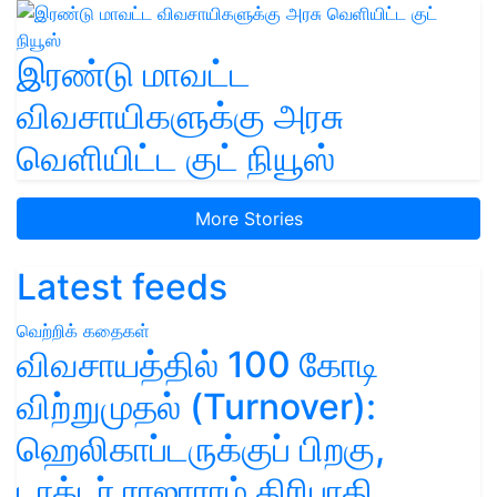
இரண்டு மாவட்ட
விவசாயிகளுக்கு அரசு
வெளியிட்ட குட் நியூஸ்
More Stories
Latest feeds
வெற்றிக் கதைகள்
விவசாயத்தில் 100 கோடி
விற்றுமுதல் (Turnover):
ஹெலிகாப்டருக்குப் பிறகு,
டாக்டர் ராஜாராம் திரிபாதி