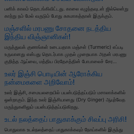
பனிக் காலம் தொடங்கிவிட்டது. காலை எழுந்தவுடன் ஜில்லென்று
காற்று நம் மேல் வருடும் போது சுகமாகத்தான் இருக்கும்.
மஞ்சளில் மரபணு சோதனை நடத்திய
இந்திய விஞ்ஞானிகள்!
மருத்துவக் குணங்கள் உடையதாக மஞ்சள் (Turmeric) எப்படி
உருவானது என்பது தொடர்பாக முதல் முறையாக அதன் மரபணு
குறித்த ஆய்வை, மத்திய பிரதேசத்தின் போபாலைச் சேர…
உலர் இஞ்சி பொடியின் ஆரோக்கிய
நன்மைகளை அறிவோம்!
உலர் இஞ்சி, சமையலறையில் பயன்படுத்தப்படும் மசாலாக்களில்
ஒன்றாகும். இந்த உலர் இஞ்சியானது (Dry Ginger) ஆயுர்வேத
மருந்துகளிலும் பயன்படுத்தப்படுகிறது.
உடல் நலத்தைப் பாதுகாக்கும் சிவப்பு அரிசி!
பொதுவாக உடல்நலத்தைப் பாதுகாக்கவும் நோய்களில் இருந்து