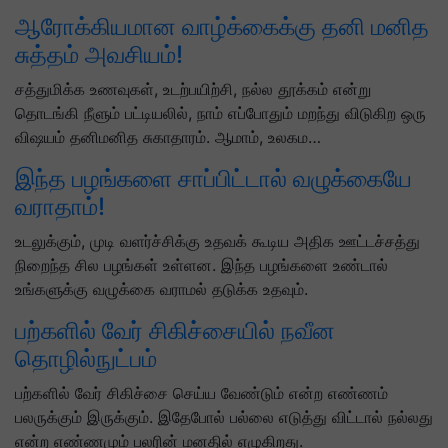
ஆரோக்கியமான வாழ்க்கைக்கு தனி மனித
சுத்தம் அவசியம்!
சத்துமிக்க உணவுகள், உடற்பயிற்சி, நல்ல தூக்கம் என்று
தொடங்கி நீளும் பட்டியலில், நாம் எப்போதும் மறந்து விடுகிற ஒரு
விஷயம் தனிமனித சுகாதாரம். ஆமாம், உலகம…
இந்த பழங்களை சாப்பிட்டால் வழுக்கையே
வராதாம்!
உடலுக்கும், முடி வளர்ச்சிக்கு உதவக் கூடிய அதிக ஊட்டச்சத்து
நிறைந்த சில பழங்கள் உள்ளன. இந்த பழங்களை உண்டால்
உங்களுக்கு வழுக்கை வராமல் தடுக்க உதவும்.
பற்களில் வேர் சிகிச்சையில் நவீன
தொழில்நுட்பம்
பற்களில் வேர் சிகிச்சை செய்ய வேண்டும் என்ற எண்ணம்
பலருக்கும் இருக்கும். இதேபோல் பல்லை எடுத்து விட்டால் நல்லது
என்ற எண்ணமும் பலரின் மனதில் எழுகிறது.