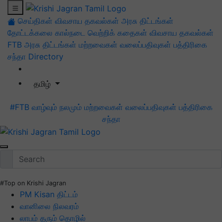
செய்திகள்
விவசாய தகவல்கள்
அரசு திட்டங்கள்
தோட்டக்கலை
கால்நடை
வெற்றிக் கதைகள்
விவசாய தகவல்கள்
FTB
அரசு திட்டங்கள்
மற்றவைகள்
வலைப்பதிவுகள்
பத்திரிகை
சந்தா
Directory
தமிழ்
#FTB
வாழ்வும் நலமும்
மற்றவைகள்
வலைப்பதிவுகள்
பத்திரிகை
சந்தா
#Top on Krishi Jagran
PM Kisan திட்டம்
வானிலை நிலவரம்
லாபம் தரும் தொழில்