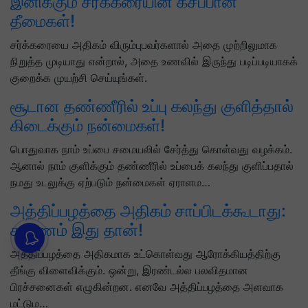
இனிக்கும் சர்க்கரையின் கசப்பான
தீமைகள்!
சர்க்கரையை அதிகம் விரும்புபவர்களால் அதை முற்றிலுமாக
நிறுத்த முடியாது என்றால், அதை உணவில் இருந்து படிப்படியாகக்
குறைக்க முயற்சி செய்யுங்கள்.
சூடான தண்ணீரில் உப்பு கலந்து குளித்தால்
கிடைக்கும் நன்மைகள்!
பொதுவாக நாம் உப்பை சமையலில் சேர்த்து கொள்வது வழக்கம்.
ஆனால் நாம் குளிக்கும் தண்ணீரில் உப்பைக் கலந்து குளிப்பதால்
நமது உடலுக்கு ஏற்படும் நன்மைகள் ஏராளம…
அத்திப்பழத்தை அதிகம் சாப்பிடக்கூடாது:
காரணம் இது தான்!
அத்திப்பழத்தை அதிகமாக உட்கொள்வது ஆரோக்கியத்திற்கு
தீங்கு விளைவிக்கும். ஒன்று, இரண்டல்ல பலவிதமான
பிரச்சனைகள் எழுகின்றன. எனவே அத்திப்பழத்தை அளவாக
மட்டும…