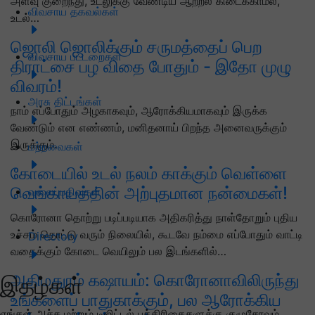
அளவு குறைந்து, உடலுக்கு வேண்டிய ஆற்றல் கிடைக்காமல்,
விவசாய தகவல்கள்
உடல்…
ஜொலி ஜொலிக்கும் சருமத்தைப் பெற
விவசாய பட்டறைகள்
திராட்சை பழ விதை போதும் - இதோ முழு
விவரம்!
அரசு திட்டங்கள்
நாம் எப்போதும் அழகாகவும், ஆரோக்கியமாகவும் இருக்க
வேண்டும் என எண்ணம், மனிதனாய் பிறந்த அனைவருக்கும்
இருக்கும்.
மற்றவைகள்
கோடையில் உடல் நலம் காக்கும் வெள்ளை
வெங்காயத்தின் அற்புதமான நன்மைகள்!
வலைப்பதிவுகள்
கொரோனா தொற்று படிப்படியாக அதிகரித்து நாள்தோறும் புதிய
உச்சம் தொட்டு வரும் நிலையில், கூடவே நம்மை எப்போதும் வாட்டி
Directory
வதைக்கும் கோடை வெயிலும் பல இடங்களில்…
அதிமதுரம் கஷாயம்: கொரோனாவிலிருந்து
இதழ்கள்
உங்களைப் பாதுகாக்கும், பல ஆரோக்கிய
எங்கள் அச்சு மற்றும் டிஜிட்டல் பத்திரிகைகளுக்கு குழுசேரவும்