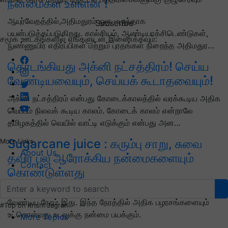
நன்மைகள் உள்ளன !
ஆயுர்வேதத்தில்,அதிமதுரம் ஒரு மருந்தாக
Subscribe
பயன்படுத்தப்படுகிறது. கால்சியம், ஆண்டியாக்சிடெண்டுகள்,
சமூக ஊடகங்களில் எங்களுடன் இணைக்கவும்:
நுண்ணுயிர் எதிர்ப்பிகள் மற்றும் புரதங்கள் நிறைந்த அதிமதுர…
தொடங்கியது அக்னி நட்சத்திரம்! செய்ய
வேண்டியவையும், செய்யக் கூடாதவையும்!
அக்னி நட்சத்திரம் என்பது கோடைக்காலத்தில் வரக்கூடிய அதிக
வெப்பம் நிலவக் கூடிய காலம். கோடைக் காலம் என்றாலே
தமிழகத்தில் வெயில் வாட்டி எடுக்கும் என்பது அன…
Sugarcane juice : கரும்பு சாறு, சுவை
More Links
About Us
தவிர பல ஆரோக்கிய நன்மைகளையும்
Contact
கொண்டுள்ளது
கோடை காலம் தொடங்கிவிட்டது. நிறைய தண்ணீர் குடிக்க
வேண்டிய நேரம் இது. இந்த நேரத்தில் அதிக பழரசங்களையும்
#Top on Krishi Jagran
உட்கொள்வது உடலுக்கு நன்மை பயக்கும்.
More Topics