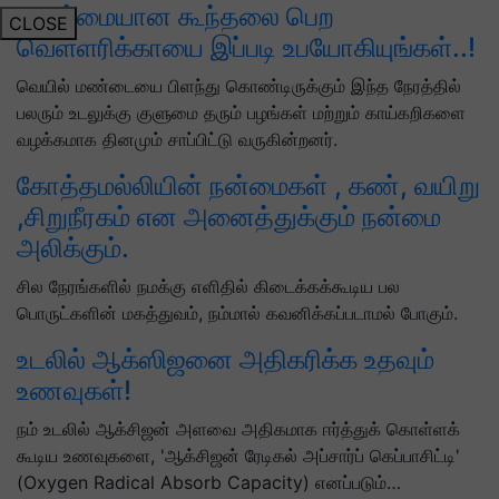
மென்மையான கூந்தலை பெற
CLOSE
வெள்ளரிக்காயை இப்படி உபயோகியுங்கள்..!
வெயில் மண்டையை பிளந்து கொண்டிருக்கும் இந்த நேரத்தில்
பலரும் உடலுக்கு குளுமை தரும் பழங்கள் மற்றும் காய்கறிகளை
வழக்கமாக தினமும் சாப்பிட்டு வருகின்றனர்.
கோத்தமல்லியின் நன்மைகள் , கண், வயிறு
,சிறுநீரகம் என அனைத்துக்கும் நன்மை
அலிக்கும்.
சில நேரங்களில் நமக்கு எளிதில் கிடைக்கக்கூடிய பல
பொருட்களின் மகத்துவம், நம்மால் கவனிக்கப்படாமல் போகும்.
உடலில் ஆக்ஸிஜனை அதிகரிக்க உதவும்
உணவுகள்!
நம் உடலில் ஆக்சிஜன் அளவை அதிகமாக ஈர்த்துக் கொள்ளக்
கூடிய உணவுகளை, 'ஆக்சிஜன் ரேடிகல் அப்சார்ப் கெப்பாசிட்டி'
(Oxygen Radical Absorb Capacity) எனப்படும்…