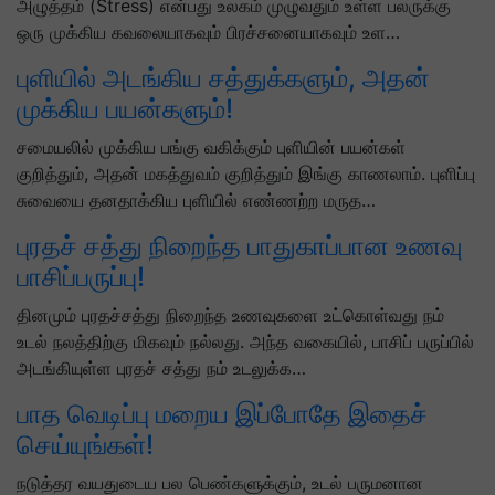
அழுத்தம் (Stress) என்பது உலகம் முழுவதும் உள்ள பலருக்கு
ஒரு முக்கிய கவலையாகவும் பிரச்சனையாகவும் உள…
புளியில் அடங்கிய சத்துக்களும், அதன்
முக்கிய பயன்களும்!
சமையலில் முக்கிய பங்கு வகிக்கும் புளியின் பயன்கள்
குறித்தும், அதன் மகத்துவம் குறித்தும் இங்கு காணலாம். புளிப்பு
சுவையை தனதாக்கிய புளியில் எண்ணற்ற மருத…
புரதச் சத்து நிறைந்த பாதுகாப்பான உணவு
பாசிப்பருப்பு!
தினமும் புரதச்சத்து நிறைந்த உணவுகளை உட்கொள்வது நம்
உடல் நலத்திற்கு மிகவும் நல்லது. அந்த வகையில், பாசிப் பருப்பில்
அடங்கியுள்ள புரதச் சத்து நம் உடலுக்க…
பாத வெடிப்பு மறைய இப்போதே இதைச்
செய்யுங்கள்!
நடுத்தர வயதுடைய பல பெண்களுக்கும், உடல் பருமனான