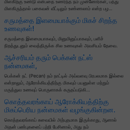
மிளகிற்கு உண்டு என்பதை உணர்ந்த நம் முன்னோர்கள், பத்து
மிளகிருந்தால் பகைவன் வீட்டிலும் உண்ணலாம் என்ற பழ…
சருமத்தை இளமையாக்கும் மிகச் சிறந்த
உணவுகள்!
சருமத்தை இளமையாகவும், மினுமினுப்பாகவும், பளிச்
நிறத்துடனும் வைத்திருக்க சில உணவுகள் அவசியம் தேவை.
ஆச்சரியம் தரும் பெக்கன் நட்ஸ்
நன்மைகள்,
பெக்கன் நட் (Pecan) நம் நாட்டில் அவ்வளவு பிரபலமாக இல்லை
என்றாலும், ஆரோக்கியத்திற்கு மிகவும் பயனுள்ள மற்றும்
மருத்துவ உணவுப் பொருளாகக் கருதப்படுகி…
கொத்தவரங்காய் ஆரோக்கியத்திற்கு
மிகப்பெரிய நன்மைகள் வழங்குகின்றன.
கொத்தவரங்காய் சுவையில் அற்புதமாக இருக்காது, ஆனால்
அதன் பண்புகளைப் பற்றி பேசினால், அது நம்