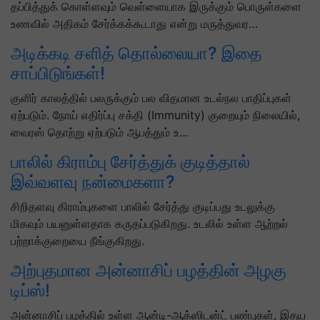
தப்பித்துக் கொள்ளவும் வெள்ளையாக இருக்கும் பொருள்களை
உணவில் அதிகம் சேர்க்கக்கூடாது என்று மருத்துவர…
அடிக்கடி சளித் தொல்லையா? இதை
சாப்பிடுங்கள்!
குளிர் காலத்தில் பலருக்கும் பல விதமான உடல்நல பாதிப்புகள்
ஏற்படும். நோய் எதிர்ப்பு சக்தி (Immunity) குறையும் நிலையில்,
வைரஸ் தொற்று ஏற்படும் ஆபத்தும் உ…
பாலில் கிராம்பு சேர்த்துக் குடித்தால்
இவ்வளவு நன்மைகளா?
சிறிதளவு கிராம்புகளை பாலில் சேர்த்து குடிப்பது உடலுக்கு
மிகவும் பயனுள்ளதாக கருதப்படுகிறது. உடலில் உள்ள ஆற்றல்
பற்றாக்குறையை நீங்குகிறது.
அற்புதமான அன்னாசிப் பழத்தின் அழகு
டிப்ஸ்!
அன்னாசிப் பழத்தில் உள்ள ஆன்டி-ஆக்ஸிடன்ட் பண்புகள், இதய