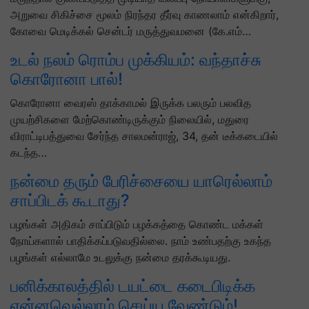
அறுவை சிகிச்சை மூலம் நிரந்தர தீர்வு காணலாம் என்கிறார்,
கோவை மெடிக்கல் சென்டர் மருத்துவமனை (கே.எம்…
உடல் நலம் ரொம்ப முக்கியம்: வந்தாச்சு
கொரோனா பால்!
கொரோனா வைரஸ் தாக்காமல் இருக்க பலரும் பலவித
முயற்சிகளை மேற்கொண்டிருக்கும் நிலையில், மதுரை
விராட்டிபத்துவை சேர்ந்த சாலமன்ராஜ், 34, தன் டீக்கடையில்
கடந்த…
நன்மை தரும் பேரிச்சையை யாரெல்லாம்
சாப்பிடக் கூடாது?
பழங்கள் அதிகம் சாப்பிடும் பழக்கத்தை கொண்ட மக்கள்
நோய்களால் பாதிக்கப்படுவதில்லை. நாம் உண்பதற்கு உகந்த
பழங்கள் எல்லாமே உடலுக்கு நன்மை தரக்கூடியது.
பனிக்காலத்தில் டயட்டை கடைபிடிக்க
என்னவெல்லாம் செய்ய வேண்டும்!