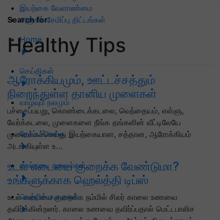
இயற்கை வேளாண்மை
அஞ்சல் சேமிப்பு திட்டங்கள்
Search for
:
Healthy Tips
Home
செய்திகள்
ஆரோக்கியமும், ஊட்டச்சத்தும்
நிறைந்துள்ள தானிய முளைகள்
வாழ்வும் நலமும்
பச்சைப்பயறு, கொண்டைக்கடலை, வெந்தையம், எள்ளு,
வேர்க்கடலை, முளைகளை நீங்க தங்களின் வீட்டிலேயே
தோட்டக்கலை
முளைக்கச்செய்து இயற்கையான, சத்தான, ஆரோக்கியம்
அடங்கியுள்ள உ…
உடல் எடையை குறைக்க வேண்டுமா?
கால்நடை தகவல்கள்
உங்களுக்காக ஹெல்த்தி டிப்ஸ்
வெற்றிக் கதைகள்
உடல் எடையை குறைக்க நம்மில் சிலர் காலை உணவை
தவிர்க்கின்றனர். காலை உணவை தவிர்ப்பதால் மெட்டபாலிச