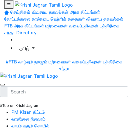
செய்திகள்
விவசாய தகவல்கள்
அரசு திட்டங்கள்
தோட்டக்கலை
கால்நடை
வெற்றிக் கதைகள்
விவசாய தகவல்கள்
FTB
அரசு திட்டங்கள்
மற்றவைகள்
வலைப்பதிவுகள்
பத்திரிகை
சந்தா
Directory
தமிழ்
#FTB
வாழ்வும் நலமும்
மற்றவைகள்
வலைப்பதிவுகள்
பத்திரிகை
சந்தா
#Top on Krishi Jagran
PM Kisan திட்டம்
வானிலை நிலவரம்
லாபம் தரும் தொழில்