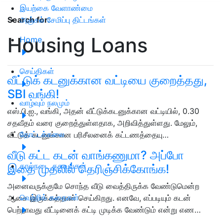
இயற்கை வேளாண்மை
அஞ்சல் சேமிப்பு திட்டங்கள்
Search for
:
Housing Loans
Home
செய்திகள்
வீட்டுக் கடனுக்கான வட்டியை குறைத்தது,
SBI வங்கி!
வாழ்வும் நலமும்
எஸ்.பி.ஐ., வங்கி, அதன் வீட்டுக்கடனுக்கான வட்டியில், 0.30
சதவீதம் வரை குறைத்துள்ளதாக, அறிவித்துள்ளது. மேலும்,
தோட்டக்கலை
வீட்டுக் கடனுக்கான பரிசீலனைக் கட்டணத்தையு…
வீடு கட்ட கடன் வாங்கணுமா? அப்போ
கால்நடை தகவல்கள்
இதை முதலில் தெரிஞ்சிக்கோங்க!
அனைவருக்குமே சொந்த வீடு வைத்திருக்க வேண்டுமென்ற
வெற்றிக் கதைகள்
ஆசை இருக்கத்தான் செய்கிறது. எனவே, எப்படியும் கடன்
பெற்றாவது வீட்டினைக் கட்டி முடிக்க வேண்டும் என்று எண…