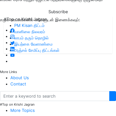
Subscribe
#Top on Krishi Jagran
சமூக ஊடகங்களில் எங்களுடன் இணைக்கவும்:
PM Kisan திட்டம்
வானிலை நிலவரம்
லாபம் தரும் தொழில்
இயற்கை வேளாண்மை
அஞ்சல் சேமிப்பு திட்டங்கள்
More Links
About Us
Contact
#Top on Krishi Jagran
More Topics