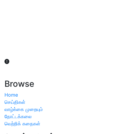
விவசாயிகள் நலன் கருதி சாகுபடி தொடர்பான சந்தேகம்
ஏற்பட்டால் வேளாண் விஞ்ஞானிகளை அணுகலாம்: தமிழக அரசு
அறிவிப்பு
Browse
Home
செய்திகள்
வாழ்க்கை முறையும்
தோட்டக்கலை
வெற்றிக் கதைகள்