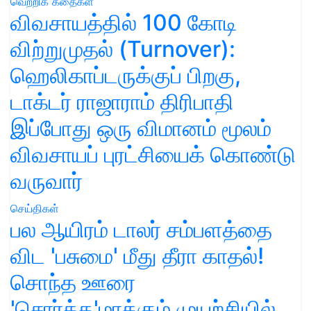
வெற்றிக் கதைகள்
விவசாயத்தில் 100 கோடி
விற்றுமுதல் (Turnover):
ஹெலிகாப்டருக்குப் பிறகு,
டாக்டர் ராஜாராம் திரிபாதி
இப்போது ஒரு விமானம் மூலம்
விவசாயப் புரட்சியைக் கொண்டு
வருவார்
செய்திகள்
பல ஆயிரம் டாலர் சம்பளத்தை
விட 'பசுமை' மீது தீரா காதல்!
சொந்த ஊரை
'சொர்க்க'மாக்கும் முயற்சியில்