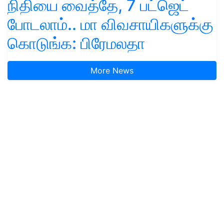
நிதியை வைத்தே, 7 பட்ஜெட்
போடலாம்.. மா விவசாயிகளுக்கு
கொடுங்க: பிரேமலதா
More News