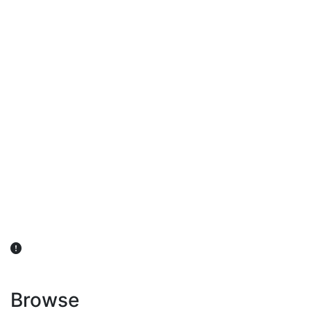
விவசாயிகள் நலன் கருதி சாகுபடி தொடர்பான சந்தேகம்
ஏற்பட்டால் வேளாண் விஞ்ஞானிகளை அணுகலாம்: தமிழக அரசு
அறிவிப்பு
Browse