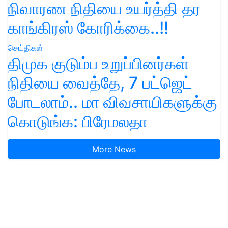
நிவாரண நிதியை உயர்த்தி தர
காங்கிரஸ் கோரிக்கை..!!
செய்திகள்
திமுக குடும்ப உறுப்பினர்கள்
நிதியை வைத்தே, 7 பட்ஜெட்
போடலாம்.. மா விவசாயிகளுக்கு
கொடுங்க: பிரேமலதா
More News