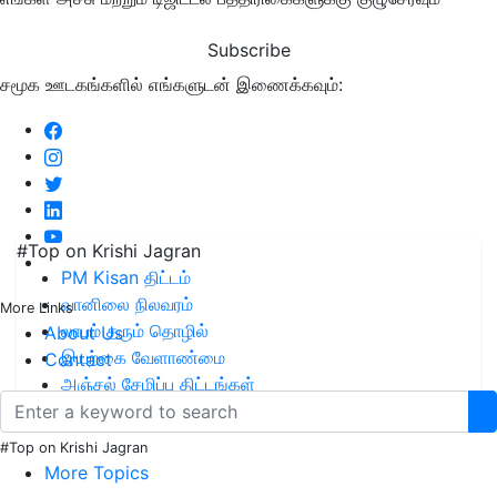
Subscribe
சமூக ஊடகங்களில் எங்களுடன் இணைக்கவும்:
#Top on Krishi Jagran
PM Kisan திட்டம்
வானிலை நிலவரம்
More Links
லாபம் தரும் தொழில்
About Us
இயற்கை வேளாண்மை
Contact
அஞ்சல் சேமிப்பு திட்டங்கள்
#Top on Krishi Jagran
More Topics