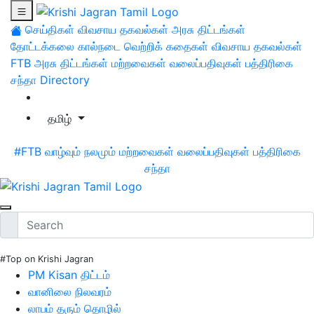
செய்திகள்
விவசாய தகவல்கள்
அரசு திட்டங்கள்
தோட்டக்கலை
கால்நடை
வெற்றிக் கதைகள்
விவசாய தகவல்கள்
FTB
அரசு திட்டங்கள்
மற்றவைகள்
வலைப்பதிவுகள்
பத்திரிகை
சந்தா
Directory
தமிழ்
#FTB
வாழ்வும் நலமும்
மற்றவைகள்
வலைப்பதிவுகள்
பத்திரிகை
சந்தா
#Top on Krishi Jagran
PM Kisan திட்டம்
வானிலை நிலவரம்
லாபம் தரும் தொழில்