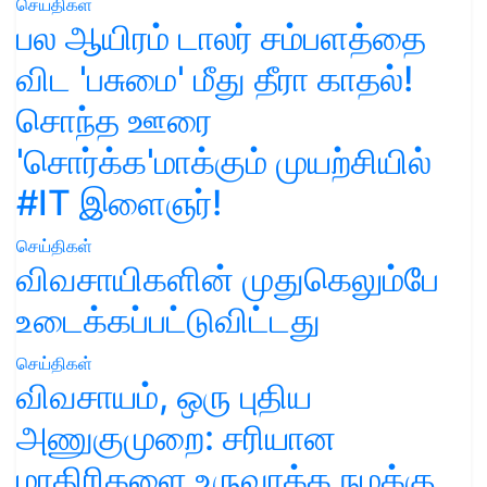
செய்திகள்
பல ஆயிரம் டாலர் சம்பளத்தை
விட 'பசுமை' மீது தீரா காதல்!
சொந்த ஊரை
'சொர்க்க'மாக்கும் முயற்சியில்
#IT இளைஞர்!
செய்திகள்
விவசாயிகளின் முதுகெலும்பே
உடைக்கப்பட்டுவிட்டது
செய்திகள்
விவசாயம், ஒரு புதிய
அணுகுமுறை: சரியான
மாதிரிகளை உருவாக்க நமக்கு