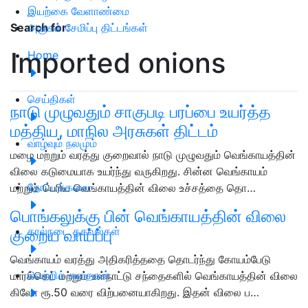
இயற்கை வேளாண்மை
அஞ்சல் சேமிப்பு திட்டங்கள்
Search for
:
Imported onions
Home
செய்திகள்
நாடு முழுவதும் சாகுபடி பரப்பை உயர்த்த
மத்திய, மாநில அரசுகள் திட்டம்
வாழ்வும் நலமும்
மழை மற்றும் வரத்து குறைவால் நாடு முழுவதும் வெங்காயத்தின்
விலை கடுமையாக உயர்ந்து வருகிறது. சின்ன வெங்காயம்
தோட்டக்கலை
மற்றும் பெரிய வெங்காயத்தின் விலை உச்சத்தை தொ…
பொங்கலுக்கு பின் வெங்காயத்தின் விலை
கால்நடை தகவல்கள்
குறைய வாய்ப்பு
வெங்காயம் வரத்து அதிகரித்ததை தொடர்ந்து கோயம்பேடு
வெற்றிக் கதைகள்
மார்க்கெட் மற்றும் உள்நாட்டு சந்தைகளில் வெங்காயத்தின் விலை
கிலோ ரூ.50 வரை விற்பனையாகிறது. இதன் விலை ப…