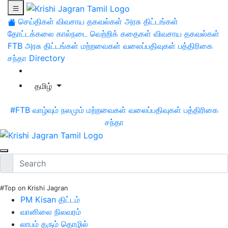
செய்திகள்
விவசாய தகவல்கள்
அரசு திட்டங்கள்
தோட்டக்கலை
கால்நடை
வெற்றிக் கதைகள்
விவசாய தகவல்கள்
FTB
அரசு திட்டங்கள்
மற்றவைகள்
வலைப்பதிவுகள்
பத்திரிகை
சந்தா
Directory
தமிழ்
#FTB
வாழ்வும் நலமும்
மற்றவைகள்
வலைப்பதிவுகள்
பத்திரிகை
சந்தா
#Top on Krishi Jagran
PM Kisan திட்டம்
வானிலை நிலவரம்
லாபம் தரும் தொழில்