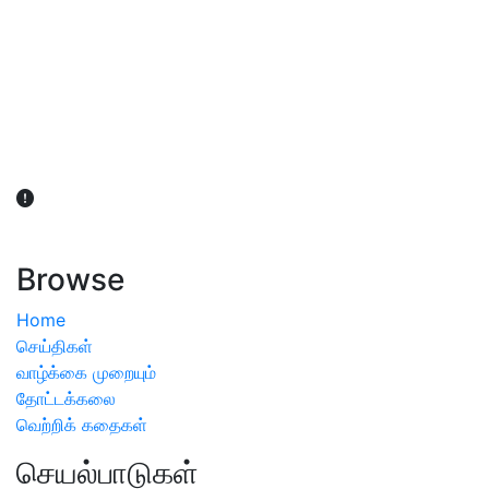
விவசாயிகள் நலன் கருதி சாகுபடி தொடர்பான சந்தேகம்
ஏற்பட்டால் வேளாண் விஞ்ஞானிகளை அணுகலாம்: தமிழக அரசு
அறிவிப்பு
Browse
Home
செய்திகள்
வாழ்க்கை முறையும்
தோட்டக்கலை
வெற்றிக் கதைகள்
செயல்பாடுகள்