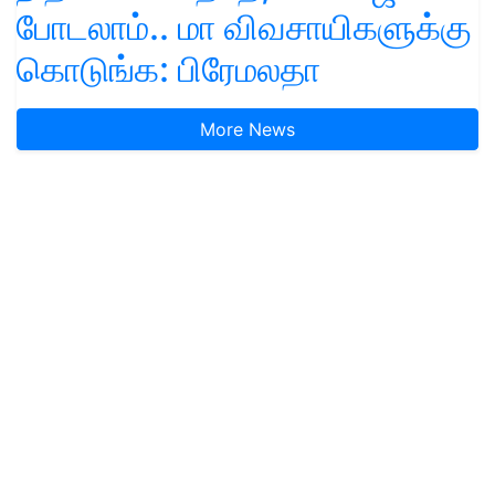
போடலாம்.. மா விவசாயிகளுக்கு
கொடுங்க: பிரேமலதா
More News