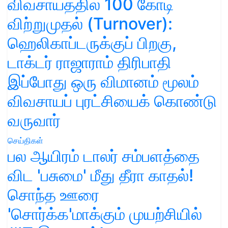
விவசாயத்தில் 100 கோடி
விற்றுமுதல் (Turnover):
ஹெலிகாப்டருக்குப் பிறகு,
டாக்டர் ராஜாராம் திரிபாதி
இப்போது ஒரு விமானம் மூலம்
விவசாயப் புரட்சியைக் கொண்டு
வருவார்
செய்திகள்
பல ஆயிரம் டாலர் சம்பளத்தை
விட 'பசுமை' மீது தீரா காதல்!
சொந்த ஊரை
'சொர்க்க'மாக்கும் முயற்சியில்