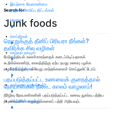
இயற்கை வேளாண்மை
அஞ்சல் சேமிப்பு திட்டங்கள்
Search for
:
Junk foods
Home
செய்திகள்
நொறுக்குத் தீனிப் பிரியரா நீங்கள்?
தவிர்க்க சில வழிகள்
வாழ்வும் நலமும்
மேற்கத்தியக் கலாச்சாரத்தைக் கடைப்பிடிப்பதாகக்
கூறிக்கொண்டு, காலத்திற்கு ஏற்ப நமது உணவு பழக்க
தோட்டக்கலை
வழக்கத்திலும், பல்வேறு மாற்றங்களைச் செய்துவிட்டோம்.
பதப்படுத்தப்பட்ட உணவைக் குறைத்தால்
கால்நடை தகவல்கள்
நோயாளிகள் நீண்ட காலம் வாழலாம்!
நீரிழிவு நோயாளிகளின் பதப்படுத்தப்பட்ட உணவு நுகர்வு பற்றிய
வெற்றிக் கதைகள்
நிபுணர்களின் கருத்துக்களைப் பற்றி அறியவும்.