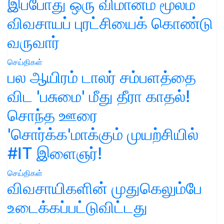
இப்போது ஒரு விமானம் மூலம்
விவசாயப் புரட்சியைக் கொண்டு
வருவார்
செய்திகள்
பல ஆயிரம் டாலர் சம்பளத்தை
விட 'பசுமை' மீது தீரா காதல்!
சொந்த ஊரை
'சொர்க்க'மாக்கும் முயற்சியில்
#IT இளைஞர்!
செய்திகள்
விவசாயிகளின் முதுகெலும்பே
உடைக்கப்பட்டுவிட்டது