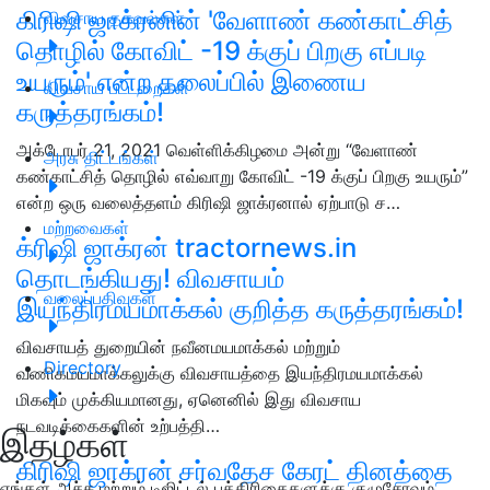
கிரிஷி ஜாக்ரனின் 'வேளாண் கண்காட்சித்
விவசாய தகவல்கள்
தொழில் கோவிட் -19 க்குப் பிறகு எப்படி
உயரும்' என்ற தலைப்பில் இணைய
விவசாய பட்டறைகள்
கருத்தரங்கம்!
அக்டோபர் 21, 2021 வெள்ளிக்கிழமை அன்று “வேளாண்
அரசு திட்டங்கள்
கண்காட்சித் தொழில் எவ்வாறு கோவிட் -19 க்குப் பிறகு உயரும்”
என்ற ஒரு வலைத்தளம் கிரிஷி ஜாக்ரனால் ஏற்பாடு ச…
மற்றவைகள்
க்ரிஷி ஜாக்ரன் tractornews.in
தொடங்கியது! விவசாயம்
வலைப்பதிவுகள்
இயந்திரமயமாக்கல் குறித்த கருத்தரங்கம்!
விவசாயத் துறையின் நவீனமயமாக்கல் மற்றும்
Directory
வணிகமயமாக்கலுக்கு விவசாயத்தை இயந்திரமயமாக்கல்
மிகவும் முக்கியமானது, ஏனெனில் இது விவசாய
நடவடிக்கைகளின் உற்பத்தி…
இதழ்கள்
கிரிஷி ஜாக்ரன் சர்வதேச கேரட் தினத்தை
எங்கள் அச்சு மற்றும் டிஜிட்டல் பத்திரிகைகளுக்கு குழுசேரவும்