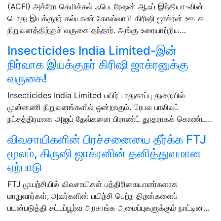
(ACFI) அக்ரோ கெமிக்கல் ஃபெடரேஷன் ஆஃப் இந்தியா-வின்
பொது இயக்குநர் கல்யாண் கோஸ்வாமி கிரிஷி ஜாக்ரன் ஊடக
நிறுவனத்திற்குச் வருகை தந்தார். அங்கு உரையாற்றிய…
Insecticides India Limited-இன்
நிர்வாக இயக்குநர் கிரிஷி ஜாக்ரனுக்கு
வருகை!
Insecticides India Limited பயிர் பாதுகாப்பு துறையில்
முன்னணி நிறுவனங்களில் ஒன்றாகும். பிரபல பாலிவுட்
நட்சத்திரமான அஜய் தேவ்கனை பிராண்ட் தூதராகக் கொண்ட…
விவசாயிகளின் பிரச்சனையை தீர்க்க FTJ
மூலம், கிருஷி ஜாக்ரனின் தனித்துவமான
ஏற்பாடு
FTJ முயற்சியில் விவசாயிகள் பத்திரிகையாளர்களாக
மாறுவார்கள், அவர்களின் பயிற்சி பெற்ற திறன்களைப்
பயன்படுத்தி சட்டப்பூர்வ அரசாங்க அமைப்புகளுக்கும் நாட்டின…