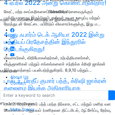
4 ஏப்ரல் 2022 அன்று கொண்டாடுகிறார்!
Subscribe
கேரட், மற்ற காய்கறிகளைப் போலவே, அனைவருக்கும்
முக்கியமானது; இருப்பினும், தங்கள் கடின உழைப்பு மற்றும்
சமூக ஊடகங்களில் எங்களுடன் இணைக்கவும்:
நேரத்துடன் கேரட்டை பயிரிடும் விவசாயிகளுக்கு, இது ம…
4வது ஃபார்ம் டெக் ஆசியா 2022 இன்று
மத்தியப் பிரதேசத்தின் இந்தூரில்
தொடங்குகிறது!
விவசாயிகள், விநியோகஸ்தர்கள், உற்பத்தியாளர்கள்,
விஞ்ஞானிகள் மற்றும் சங்கங்களைச் சந்திக்க க்ரிஷி ஜாக்ரன்
இந்த தளத்தைப் பயன்படுத்துகிறார். 8,9,10 மற்றும்…
More Links
About Us
டாக்டர். பிரதீப் குமார் பந்த், க்ரிஷி ஜாக்ரன்
Contact
தலைமை இயக்க அதிகாரியாக
இணைகிறார்!
டாக்டர். பிரதீப் குமார் பந்த் பரந்த நிர்வாக, சட்ட மற்றும் மனித வள
#Top on Krishi Jagran
More Topics
மேலாண்மை அனுபவம் (மனிதவள திட்டமிடல், ஆட்சேர்ப்பு, தேர்வு,