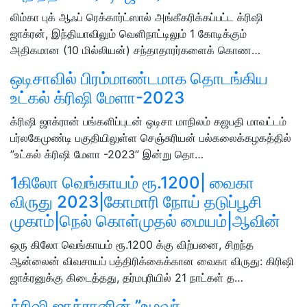
லிம்கா புக் ஆஃப் ரெக்கார்ட்ஸால் அங்கீகரிக்கப்பட்ட க்ரிஷி
ஜாக்ரன், இந்தியாவிலும் வெளிநாட்டிலும் 1 கோடிக்கும்
அதிகமான (10 மில்லியன்) சந்தாதாரர்களைக் கொண…
ஒடிசாவில் பிரம்மாண்டமாக தொடங்கிய
உட்கல் க்ரிஷி மேளா-2023
க்ரிஷி ஜாக்ரான் பங்களிப்புடன் ஒடிசா மாநிலம் கஜபதி மாவட்டம்
பர்லகேமுண்டி பகுதியிலுள்ள செஞ்சுரியன் பல்கலைக்கழகத்தில்
”உட்கல் க்ரிஷி மேளா -2023” இன்று தொ…
1கிலோ வெங்காயம் ரூ.1200| வைகா
விருது 2023|கோமாரி நோய் தடுப்பூசி
முகாம்|நெல் கொள்முதல் மையம்|ஆவின்
ஒரு கிலோ வெங்காயம் ரூ.1200 க்கு விற்பனை, சிறந்த
ஆன்லைன் விவசாயப் பத்திரிக்கைக்கான வைகா விருது: கிரிஷி
ஜாக்ரனுக்கு கிடைத்தது, தர்மபுரியில் 21 நாட்கள் த…
க்ரிஷி ஜாக்ரானின் ”உழவர்