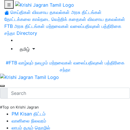
செய்திகள்
விவசாய தகவல்கள்
அரசு திட்டங்கள்
தோட்டக்கலை
கால்நடை
வெற்றிக் கதைகள்
விவசாய தகவல்கள்
FTB
அரசு திட்டங்கள்
மற்றவைகள்
வலைப்பதிவுகள்
பத்திரிகை
சந்தா
Directory
தமிழ்
#FTB
வாழ்வும் நலமும்
மற்றவைகள்
வலைப்பதிவுகள்
பத்திரிகை
சந்தா
#Top on Krishi Jagran
PM Kisan திட்டம்
வானிலை நிலவரம்
லாபம் தரும் தொழில்