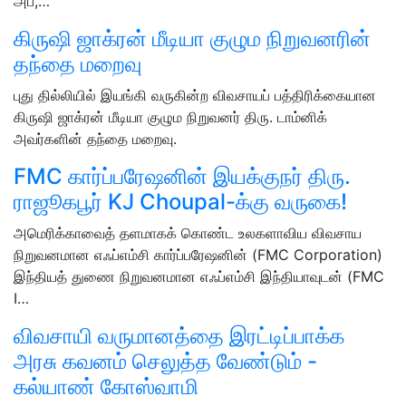
அப்,…
கிருஷி ஜாக்ரன் மீடியா குழும நிறுவனரின்
தந்தை மறைவு
புது தில்லியில் இயங்கி வருகின்ற விவசாயப் பத்திரிக்கையான
கிருஷி ஜாக்ரன் மீடியா குழும நிறுவனர் திரு. டாம்னிக்
அவர்களின் தந்தை மறைவு.
FMC கார்ப்பரேஷனின் இயக்குநர் திரு.
ராஜூகபூர் KJ Choupal-க்கு வருகை!
அமெரிக்காவைத் தளமாகக் கொண்ட உலகளாவிய விவசாய
நிறுவனமான எஃப்எம்சி கார்ப்பரேஷனின் (FMC Corporation)
இந்தியத் துணை நிறுவனமான எஃப்எம்சி இந்தியாவுடன் (FMC
I…
விவசாயி வருமானத்தை இரட்டிப்பாக்க
அரசு கவனம் செலுத்த வேண்டும் -
கல்யாண் கோஸ்வாமி