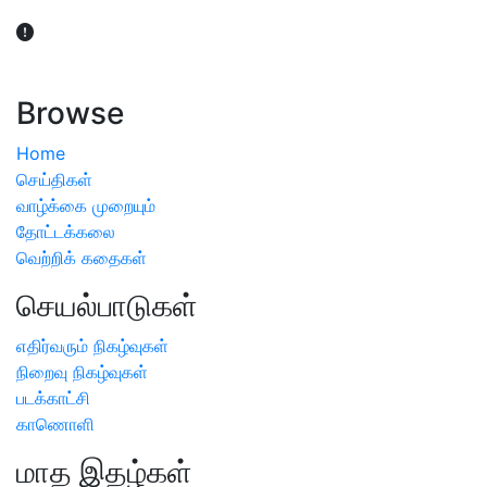
விவசாயிகள் நலன் கருதி சாகுபடி தொடர்பான சந்தேகம்
ஏற்பட்டால் வேளாண் விஞ்ஞானிகளை அணுகலாம்: தமிழக அரசு
அறிவிப்பு
Browse
Home
செய்திகள்
வாழ்க்கை முறையும்
தோட்டக்கலை
வெற்றிக் கதைகள்
செயல்பாடுகள்
எதிர்வரும் நிகழ்வுகள்
நிறைவு நிகழ்வுகள்
படக்காட்சி
காணொளி
மாத இதழ்கள்