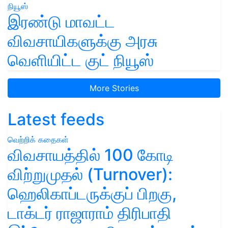
இரண்டு மாவட்ட
விவசாயிகளுக்கு அரசு
வெளியிட்ட குட் நியூஸ்
More Stories
Latest feeds
வெற்றிக் கதைகள்
விவசாயத்தில் 100 கோடி
விற்றுமுதல் (Turnover):
ஹெலிகாப்டருக்குப் பிறகு,
டாக்டர் ராஜாராம் திரிபாதி