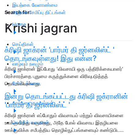
இயற்கை வேளாண்மை
அஞ்சல் சேமிப்பு திட்டங்கள்
Search for
:
Krishi jagran
Home
செய்திகள்
க்ரிஷி ஜாக்ரன் 'பார்மர் தி ஜர்னலிஸ்ட் '
தொடங்கவுள்ளது! இது என்ன?
வாழ்வும் நலமும்
க்ரிஷி ஜாக்ரான் இப்போது 'விவசாயி ஒரு பத்திரிக்கையாளர்'
பிரச்சாரத்தை புதுமை கருத்துக்களை விரிவுபடுத்தத்
தோட்டக்கலை
தொடங்கியுள்ளது.
இன்று தொடங்கப்பட்டது க்ரிஷி ஜக்ரானின்
கால்நடை தகவல்கள்
'பார்மர் தி ஜர்னலிஸ்ட் '
க்ரிஷி ஜாக்ரான் எப்போதும் விவசாயம் மற்றும் விவசாயிகளை
வெற்றிக் கதைகள்
ஊக்குவித்து வருகிறது, அதே போல் விவசாய இதழியலை
ஊக்குவிக்க சமீபத்திய தொழில்நுட்பங்களையும் கண்டுபிட…