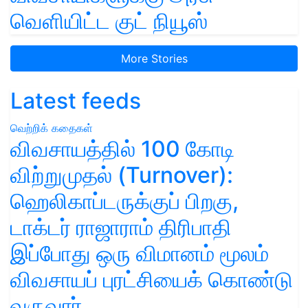
வெளியிட்ட குட் நியூஸ்
More Stories
Latest feeds
வெற்றிக் கதைகள்
விவசாயத்தில் 100 கோடி
விற்றுமுதல் (Turnover):
ஹெலிகாப்டருக்குப் பிறகு,
டாக்டர் ராஜாராம் திரிபாதி
இப்போது ஒரு விமானம் மூலம்
விவசாயப் புரட்சியைக் கொண்டு
வருவார்