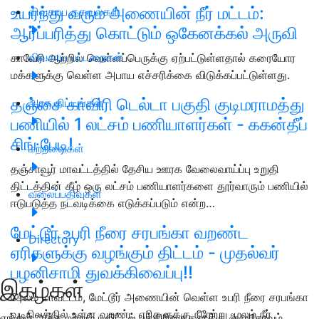
உயர்ந்து வரும் அணையின் நீர் மட்டம்:
விவசாய தகவல்கள்
ஆர்ப்பரித்து கொட்டும் ஒகேனக்கல் அருவி
விவசாய பட்டறைகள்
காவேரி ஆற்றில் வெள்ளப்பெருக்கு ஏற்பட்டுள்ளதால் கரையோர
மக்களுக்கு வெள்ள அபாய எச்சரிக்கை விடுக்கப்பட்டுள்ளது.
தஞ்சை காவிரி டெல்டா பகுதி குடிமராமத்து
அரசு திட்டங்கள்
பணியில் 1 லட்சம் பணியாளர்கள் - ககன்தீப்
சிங் பேடி!
மற்றவைகள்
தஞ்சாவூர் மாவட்டத்தில் தேசிய ஊரக வேலைவாய்ப்பு உறுதி
திட்டத்தின் கீழ் ஒரு லட்சம் பணியாளர்களை தூர்வாரும் பணியில்
வலைப்பதிவுகள்
ஈடுபடுத்த நடவடிக்கை எடுக்கப்படும் என்ற…
மேட்டூர் உபரி நீரை சரபங்கா வறண்ட
Directory
ஏரிகளுக்கு வழங்கும் திட்டம் - முதல்வர்
பழனிசாமி துவக்கிவைப்பு!!
இதழ்கள்
சேலம் மாவட்டம், மேட்டூர் அணையின் வெள்ள உபரி நீரை சரபங்கா
வடிநிலத்தில் உள்ள வறண்ட ஏரிகளுக்கு நீரேற்று மூலம் நீர்
எங்கள் அச்சு மற்றும் டிஜிட்டல் பத்திரிகைகளுக்கு குழுசேரவும்