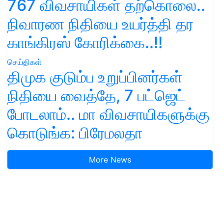
767 விவசாயிகள் தற்கொலை..
நிவாரண நிதியை உயர்த்தி தர
காங்கிரஸ் கோரிக்கை..!!
செய்திகள்
திமுக குடும்ப உறுப்பினர்கள்
நிதியை வைத்தே, 7 பட்ஜெட்
போடலாம்.. மா விவசாயிகளுக்கு
கொடுங்க: பிரேமலதா
More News