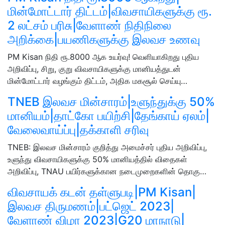
மின்மோட்டார் திட்டம்|விவசாயிகளுக்கு ரூ.
2 லட்சம் பரிசு|வேளாண் நிதிநிலை
அறிக்கை|பயணிகளுக்கு இலவச உணவு
PM Kisan நிதி ரூ.8000 ஆக உயர்வு! வெளியாகிறது புதிய
அறிவிப்பு, சிறு, குறு விவசாயிகளுக்கு மானியத்துடன்
மின்மோட்டார் வழங்கும் திட்டம், அதிக மகசூல் செய்யு…
TNEB இலவச மின்சாரம்|உளுந்துக்கு 50%
மானியம்|தாட்கோ பயிற்சி|தேங்காய் ஏலம்|
வேலைவாய்ப்பு|தக்காளி சரிவு
TNEB: இலவச மின்சாரம் குறித்து அமைச்சர் புதிய அறிவிப்பு,
உளுந்து விவசாயிகளுக்கு 50% மானியத்தில் விதைகள்
அறிவிப்பு, TNAU பயிர்களுக்கான நடைமுறைகளின் தொகு…
விவசாயக் கடன் தள்ளுபடி|PM Kisan|
இலவச திருமணம்|பட்ஜெட் 2023|
வேளாண் விழா 2023|G20 மாநாடு|