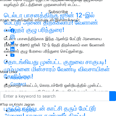
வழங்கும் திட்டத்தினை முதலமைச்சர் எடப்ப…
Subscribe
டெல்டா பாசனத்திற்கு ஜூன் 12-இல்
சமூக ஊடகங்களில் எங்களுடன் இணைக்கவும்:
மேட்டூர் அணை திறக்கலாம்! வேளாண்
வல்லுநர் குழு பரிந்துரை!
டெல்டா பாசனத்திற்காக இந்த ஆண்டு மேட்டூர் அணையை
(Metthr dam) ஜூன் 12-ந் தேதி திறக்கலாம் என வேளாண்
வல்லுனர் குழு பேரவை பரிந்துரை செய்துள்ளது.
தொடங்கியது முன்பட்ட குறுவை சாகுபடி!
மும்முனை மின்சாரம் வேண்டி விவசாயிகள்
More Links
கோரிக்கை!
About Us
Contact
திருவாரூர் மாவட்டம், கொரடாச்சேரி ஒன்றியத்தில் முன்பட்ட
குறுவை சாகுபடி பணி தொடங்கியது. இதற்கு உரம், மும்முனை
மின்சாரம் தடையின்றி கிடைக்க விவசாயிகள் வலி…
#Top on Krishi Jagran
புதுப்பொலிவுடன் காட்சி தரும் மேட்டூர்
More Topics
அணை! நாளை தண்ணீர் திறப்பு!