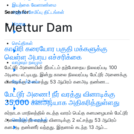
இயற்கை வேளாண்மை
அஞ்சல் சேமிப்பு திட்டங்கள்
Search for
:
Mettur Dam
Home
செய்திகள்
காவிரி கரையோர பகுதி மக்களுக்கு
வெள்ள அபாய எச்சரிக்கை
வாழ்வும் நலமும்
மேட்டூர் அணையின் நீர்மட்டம் தற்போதைய நிலவரப்படி 100
அடியை எட்டியது. இன்று காலை நிலவரப்படி மேட்டூர் அணைக்கு
தோட்டக்கலை
வினாடிக்கு 2 லட்சத்து 53 ஆயிரம் கனஅடி தண்ண…
மேட்டூர் அணை! நீர் வரத்து வினாடிக்கு
கால்நடை தகவல்கள்
35,000 கனஅடியாக அதிகரித்துள்ளது
கர்நாடக மாநிலத்தில் கடத்த வாரம் பெய்த கனமழையால் மேட்டூர்
வெற்றிக் கதைகள்
அணைக்கு நீர் வரத்து வினாடிக்கு 2 லட்சத்து 53 ஆயிரம்
கனஅடி தண்ணீர் வந்தது. இதனால் கடந்த 13 ஆம்…