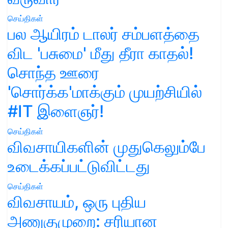
செய்திகள்
பல ஆயிரம் டாலர் சம்பளத்தை
விட 'பசுமை' மீது தீரா காதல்!
சொந்த ஊரை
'சொர்க்க'மாக்கும் முயற்சியில்
#IT இளைஞர்!
செய்திகள்
விவசாயிகளின் முதுகெலும்பே
உடைக்கப்பட்டுவிட்டது
செய்திகள்
விவசாயம், ஒரு புதிய
அணுகுமுறை: சரியான