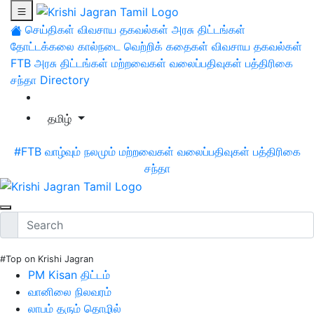
செய்திகள்
விவசாய தகவல்கள்
அரசு திட்டங்கள்
தோட்டக்கலை
கால்நடை
வெற்றிக் கதைகள்
விவசாய தகவல்கள்
FTB
அரசு திட்டங்கள்
மற்றவைகள்
வலைப்பதிவுகள்
பத்திரிகை
சந்தா
Directory
தமிழ்
#FTB
வாழ்வும் நலமும்
மற்றவைகள்
வலைப்பதிவுகள்
பத்திரிகை
சந்தா
#Top on Krishi Jagran
PM Kisan திட்டம்
வானிலை நிலவரம்
லாபம் தரும் தொழில்