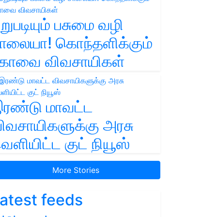
றுபடியும் பசுமை வழி
ாலையா! கொந்தளிக்கும்
ோவை விவசாயிகள்
ரண்டு மாவட்ட
ிவசாயிகளுக்கு அரசு
ெளியிட்ட குட் நியூஸ்
More Stories
atest feeds