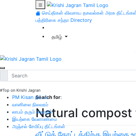
செய்திகள்
விவசாய தகவல்கள்
அரசு திட்டங்கள
பத்திரிகை சந்தா
Directory
தமிழ்
#Top on Krishi Jagran
PM Kisan திட்டம்
Search for
:
வானிலை நிலவரம்
Natural compost 
லாபம் தரும் தொழில்
இயற்கை வேளாண்மை
அஞ்சல் சேமிப்பு திட்டங்கள்
வீட்டுத் தோட்டத்திற்கு இயற்கை உர