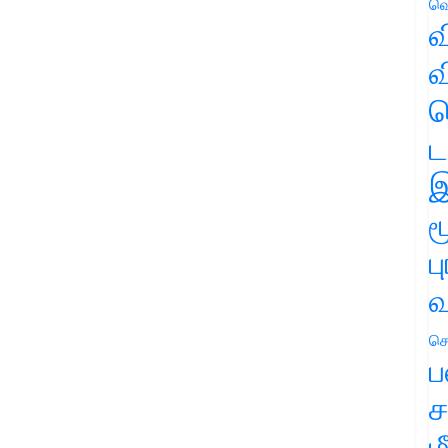
வெ
வ
வ
ஹ
ட
இ
ம
ப
வ
செ
ப
ச
ம