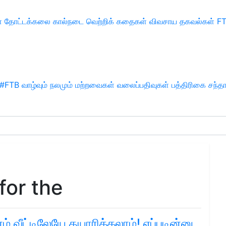
்
தோட்டக்கலை
கால்நடை
வெற்றிக் கதைகள்
விவசாய தகவல்கள்
F
#FTB
வாழ்வும் நலமும்
மற்றவைகள்
வலைப்பதிவுகள்
பத்திரிகை சந்த
for the
ம் வீட்டிலேயே தயாரிக்கலாம்! எப்படின்னு