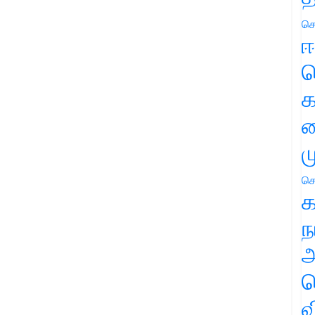
செ
ஈ
ப
க
வ
ம
செ
க
ந
அ
ச
வ