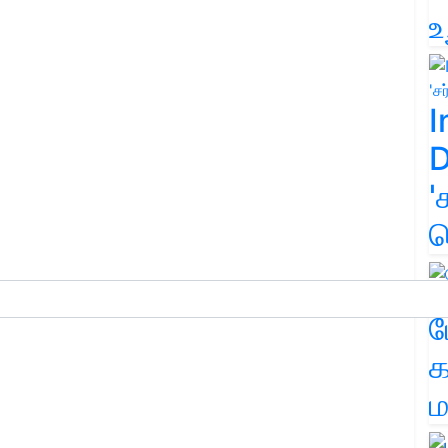
உ
I
D
'
க
ம
க
ம