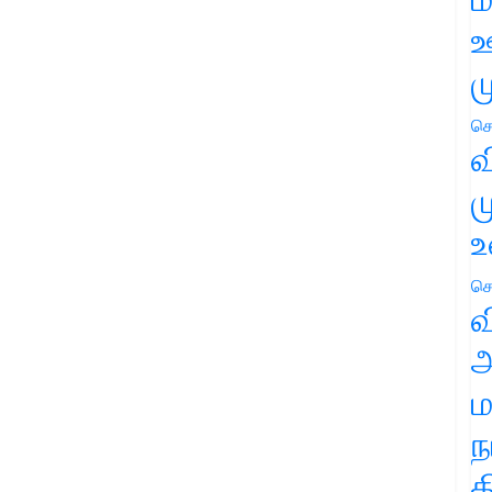
ஊ
ம
செ
வ
ம
உ
செ
வ
அ
ம
ந
த