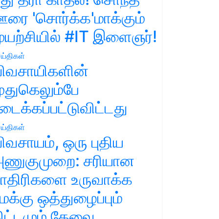
ரை 'சொர்க்க'மாக்கும்
ுயற்சியில் #IT இளைஞர்!
ய்திகள்
ிவசாயிகளின்
ுதுகெலும்பே
டைக்கப்பட்டுவிட்டது
ய்திகள்
ிவசாயம், ஒரு புதிய
ணுகுமுறை: சரியான
ாதிரிகளை உருவாக்க
மக்கு ஒத்துழைப்பும்
ிட்டமும் தேவை.