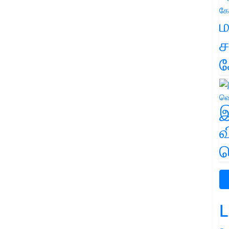
ம
ச
க
இ
வ
வ
L