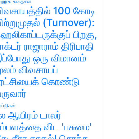
ற்றிக் கதைகள்
ிவசாயத்தில் 100 கோடி
ிற்றுமுதல் (Turnover):
ெலிகாப்டருக்குப் பிறகு,
ாக்டர் ராஜாராம் திரிபாதி
ப்போது ஒரு விமானம்
ூலம் விவசாயப்
ுரட்சியைக் கொண்டு
ருவார்
ய்திகள்
ல ஆயிரம் டாலர்
ம்பளத்தை விட 'பசுமை'
ீது தீரா காதல்! சொந்த