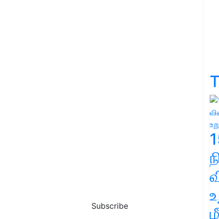
T
1
வ
உ
Subscribe
ம