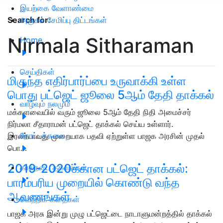
இயற்கை வேளாண்மை
அஞ்சல் சேமிப்பு திட்டங்கள்
Search for
:
Nirmala Sitharaman
Home
செய்திகள்
மிகுந்த எதிர்பார்ப்பை உருவாக்கி உள்ள
பொது பட்ஜெட் ஜூலை 5ஆம் தேதி தாக்கல்
வாழ்வும் நலமும்
மக்களவையில் வரும் ஜூலை 5ஆம் தேதி நிதி அமைச்சர்
நிர்மலா சீதாராமன் பட்ஜெட் தாக்கல் செய்ய உள்ளார்.
தோட்டக்கலை
இரண்டாவது முறையாக பதவி ஏற்றுள்ள பாஜக அரசின் முதல்
பொ…
2019-2020க்கான பட்ஜெட் தாக்கல்:
கால்நடை தகவல்கள்
பாரம்பரிய முறையில் கொண்டு வந்த
ஆவணங்கள்
வெற்றிக் கதைகள்
பாஜக அரசு இன்று முழு பட்ஜெட்டை நாடாளுமன்றத்தில் தாக்கல்