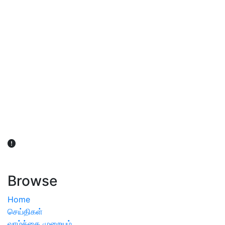
விவசாயிகள் நலன் கருதி சாகுபடி தொடர்பான சந்தேகம்
ஏற்பட்டால் வேளாண் விஞ்ஞானிகளை அணுகலாம்: தமிழக அரசு
அறிவிப்பு
Browse
Home
செய்திகள்
வாழ்க்கை முறையும்