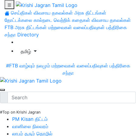
செய்திகள்
விவசாய தகவல்கள்
அரசு திட்டங்கள்
தோட்டக்கலை
கால்நடை
வெற்றிக் கதைகள்
விவசாய தகவல்கள்
FTB
அரசு திட்டங்கள்
மற்றவைகள்
வலைப்பதிவுகள்
பத்திரிகை
சந்தா
Directory
தமிழ்
#FTB
வாழ்வும் நலமும்
மற்றவைகள்
வலைப்பதிவுகள்
பத்திரிகை
சந்தா
#Top on Krishi Jagran
PM Kisan திட்டம்
வானிலை நிலவரம்
லாபம் தரும் தொழில்