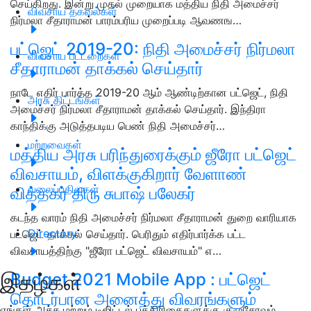
செய்கிறது. இன்று முதல் முறையாக மத்திய நிதி அமைச்சர்
விவசாய தகவல்கள்
நிர்மலா சீதாராமன் பாரம்பரிய முறைப்படி ஆவணங…
பட்ஜெட் 2019-20: நிதி அமைச்சர் நிர்மலா
விவசாய பட்டறைகள்
சீதாராமன் தாக்கல் செய்தார்
நாடே எதிர் பார்த்த 2019-20 ஆம் ஆண்டிற்கான பட்ஜெட், நிதி
அரசு திட்டங்கள்
அமைச்சர் நிர்மலா சீதாராமன் தாக்கல் செய்தார். இந்திரா
காந்திக்கு அடுத்தபடிய பெண் நிதி அமைச்சர்…
மற்றவைகள்
மத்திய அரசு பரிந்துரைக்கும் ஜீரோ பட்ஜெட்
விவசாயம், விளக்குகிறார் வேளாண்
வலைப்பதிவுகள்
வித்தகர் திரு சுபாஷ் பலேகர்
கடந்த வாரம் நிதி அமைச்சர் நிர்மலா சீதாராமன் துறை வாரியாக
Directory
பட்ஜெட் தாக்கல் செய்தார். பெரிதும் எதிர்பார்க்க பட்ட
விவசாயத்திற்கு "ஜீரோ பட்ஜெட் விவசாயம்" எ…
இதழ்கள்
Budget 2021 Mobile App : பட்ஜெட்
தொடர்பான அனைத்து விவரங்களும்
எங்கள் அச்சு மற்றும் டிஜிட்டல் பத்திரிகைகளுக்கு குழுசேரவும்