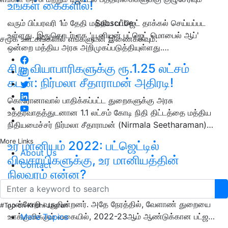
உங்கள் கைகளில்!
Subscribe
வரும் பிப்பரவரி 1ம் தேதி மத்திய பட்ஜெட் தாக்கல் செய்யப்பட
உள்ளது. இதுதொடர்பாக 'யூனியன் பட்ஜெட் மொபைல் ஆப்'
சமூக ஊடகங்களில் எங்களுடன் இணைக்கவும்:
ஒன்றை மத்திய அரசு அறிமுகப்படுத்தியுள்ளது.…
சிறு வியாபாரிகளுக்கு ரூ.1.25 லட்சம்
கடன்: நிர்மலா சீதாராமன் அதிரடி!
கொரோனாவால் பாதிக்கப்பட்ட துறைகளுக்கு அரசு
உத்தரவாதத்துடனான 1.1 லட்சம் கோடி நிதி திட்டத்தை மத்திய
நிதியமைச்சர் நிர்மலா சீதாராமன் (Nirmala Seetharaman)…
More Links
உர மானியம் 2022: பட்ஜெட்டில்
About Us
விவசாயிகளுக்கு, உர மானியத்தின்
Contact
நிலவரம் என்ன?
மத்திய அரசும் உதவி செய்வதால் விவசாயிகள் தொடர்ந்து
முன்னேறி வருகின்றனர். அதே நேரத்தில், வேளாண் துறையை
#Top on Krishi Jagran
ஊக்குவிக்கும் வகையில், 2022-23ஆம் ஆண்டுக்கான பட்ஜ…
More Topics