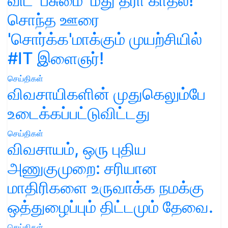
விட 'பசுமை' மீது தீரா காதல்!
சொந்த ஊரை
'சொர்க்க'மாக்கும் முயற்சியில்
#IT இளைஞர்!
செய்திகள்
விவசாயிகளின் முதுகெலும்பே
உடைக்கப்பட்டுவிட்டது
செய்திகள்
விவசாயம், ஒரு புதிய
அணுகுமுறை: சரியான
மாதிரிகளை உருவாக்க நமக்கு
ஒத்துழைப்பும் திட்டமும் தேவை.
செய்திகள்