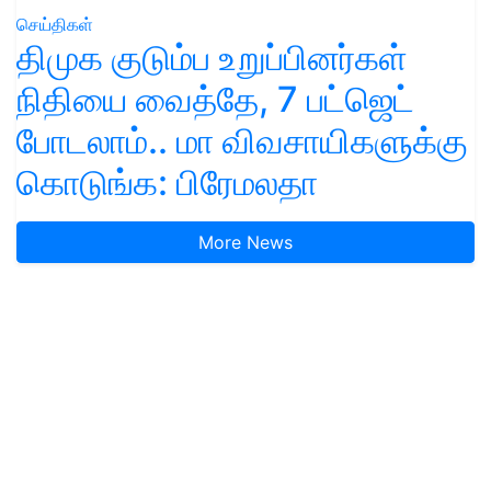
செய்திகள்
திமுக குடும்ப உறுப்பினர்கள்
நிதியை வைத்தே, 7 பட்ஜெட்
போடலாம்.. மா விவசாயிகளுக்கு
கொடுங்க: பிரேமலதா
More News