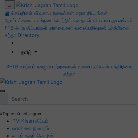
செய்திகள்
விவசாய தகவல்கள்
அரசு திட்டங்கள்
தோட்டக்கலை
கால்நடை
வெற்றிக் கதைகள்
விவசாய தகவல்கள்
FTB
அரசு திட்டங்கள்
மற்றவைகள்
வலைப்பதிவுகள்
பத்திரிகை
சந்தா
Directory
தமிழ்
#FTB
வாழ்வும் நலமும்
மற்றவைகள்
வலைப்பதிவுகள்
பத்திரிகை
சந்தா
#Top on Krishi Jagran
PM Kisan திட்டம்
வானிலை நிலவரம்
லாபம் தரும் தொழில்