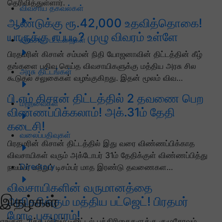
தெரிவித்துள்ளார்.
விவசாய தகவல்கள்
ஆண்டுக்கு ரூ.42,000 உதவித்தொகை!
யாருக்கு எப்படி? முழு விவரம் உள்ளே
விவசாய பட்டறைகள்
பிரதமரின் கிசான் சம்மன் நிதி யோஜனாவின் திட்டத்தின் கீழ்
தங்களை பதிவு செய்த விவசாயிகளுக்கு மத்திய அரசு சில
அரசு திட்டங்கள்
கூடுதல் சலுகைகள் வழங்குகிறது. இதன் மூலம் விவ…
பி.எம் கிசான் திட்டத்தில் 2 தவணை பெற
மற்றவைகள்
விண்ணப்பிக்கலாம்! அக்.31ம் தேதி
கடைசி!
வலைப்பதிவுகள்
பிரதமரின் கிசான் திட்டத்தில் இது வரை விண்ணப்பிக்காத
விவசாயிகள் வரும் அக்டோபர் 31ம் தேதிக்குள் விண்ணப்பித்து
Directory
நவம்பர் மற்றும் டிசம்பர் மாத இரண்டு தவணைகள…
விவசாயிகளின் வருமானத்தை
இதழ்கள்
அதிகரிக்கும் மத்திய பட்ஜெட்! பிரதமர்
மோடி புகழாரம்!
எங்கள் அச்சு மற்றும் டிஜிட்டல் பத்திரிகைகளுக்கு குழுசேரவும்