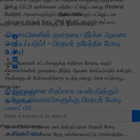
இன்று (பிப்,1) தாக்கலான மத்திய பட்ஜெட்டானது (Federal
Subscribe
Budjet) அனைவருக்கும் ஏற்றம் அளிக்கும் பட்ஜெட்டாக
உள்ளதாக பிரதமர் மோடி (PM Modi) புகழாரம் சூட்டியு…
சமூக ஊடகங்களில் எங்களுடன் இணைக்கவும்:
விவசாயிகளின் குறையை தீர்க்க ஆவண
செய்யப்படும்! - பிரதமர் நரேந்திர மோடி
பேச்சு!
புதிய வேளாண் சட்டங்களுக்கு எதிராக போராடி வரும்
விவசாயிகளின் குறையை தீர்த்த ஆவண செய்யப்படும் என்றும்,
அவர்களுடன் பேச்சுவார்த்தை நடத்த எனது அரசு எப்பொழு…
More Links
நீர்நிலைகளை சிறப்பாக பயன்படுத்தும்
About Us
தமிழக விவசாயிகளுக்கு பிரதமர் மோடி
Contact
பாராட்டு!
உணவு தானிய உற்பத்தியில் (Food grain production) தமிழக
விவசாயிகள் சாதனை படைத்திருப்பதாக பிரதமர் மோடி
#Top on Krishi Jagran
More Topics
பாராட்டினார். சென்னை நேரு உள்விளையாட்டு அரங்கத்தில…