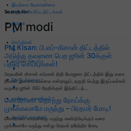
இயற்கை வேளாண்மை
அஞ்சல் சேமிப்பு திட்டங்கள்
Search for
:
PM modi
Home
செய்திகள்
PM Kisan: பி.எம்-கிசான் திட்டத்தில்
அடுத்த தவணை பெற ஜூன் 30க்குள்
வாழ்வும் நலமும்
பதிவு செய்யுங்கள்!
பிரதமரின் கிசான் சம்மான் நிதி யோஜனா திட்டத்தில் இது வரை
தோட்டக்கலை
நீங்கள் இணையவில்லை என்றாலும், தகுதி பெற்று இருப்பவர்கள்
வருகிற ஜூன் 30ம் தேதிக்குள் இத்திட்டத்…
கால்நடை தகவல்கள்
கொரோனா தொற்று நோய்க்கு
முகக்கவசமே மருந்து – பிரதமர் மோடி!
வெற்றிக் கதைகள்
கொரோனா வைரஸ்க்கு மருந்து கண்டுபிடிக்கும் வரை
முக்கவசமே மருந்து என்று பிரதமர் நரேந்திர மோடி