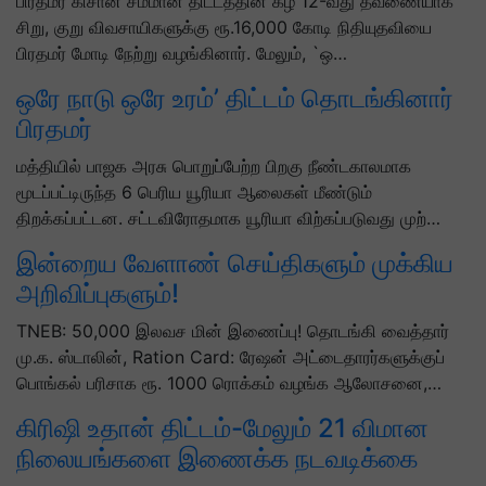
பிரதமர் கிசான் சம்மான் திட்டத்தின் கீழ் 12-வது தவணையாக
சிறு, குறு விவசாயிகளுக்கு ரூ.16,000 கோடி நிதியுதவியை
பிரதமர் மோடி நேற்று வழங்கினார். மேலும், `ஒ…
ஒரே நாடு ஒரே உரம்’ திட்டம் தொடங்கினார்
பிரதமர்
மத்தியில் பாஜக அரசு பொறுப்பேற்ற பிறகு நீண்டகாலமாக
மூடப்பட்டிருந்த 6 பெரிய யூரியா ஆலைகள் மீண்டும்
திறக்கப்பட்டன. சட்டவிரோதமாக யூரியா விற்கப்படுவது முற்…
இன்றைய வேளாண் செய்திகளும் முக்கிய
அறிவிப்புகளும்!
TNEB: 50,000 இலவச மின் இணைப்பு! தொடங்கி வைத்தார்
மு.க. ஸ்டாலின், Ration Card: ரேஷன் அட்டைதாரர்களுக்குப்
பொங்கல் பரிசாக ரூ. 1000 ரொக்கம் வழங்க ஆலோசனை,…
கிரிஷி உதான் திட்டம்-மேலும் 21 விமான
நிலையங்களை இணைக்க நடவடிக்கை