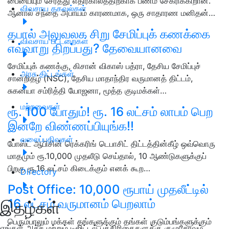
பையையும் சேர்த்து எதிர்காலத்திற்காக பணம் சேகரிக்கிறான்.
விவசாய தகவல்கள்
ஆனால் சந்தை அபாயம் காரணமாக, ஒரு சாதாரண மனிதன்…
தபால் அலுவலக சிறு சேமிப்புக் கணக்கை
விவசாய பட்டறைகள்
எவ்வாறு திறப்பது? தேவையானவை
சேமிப்புக் கணக்கு, கிசான் விகாஸ் பத்ரா, தேசிய சேமிப்புச்
அரசு திட்டங்கள்
சான்றிதழ் (NSC), தேசிய மாதாந்திர வருமானத் திட்டம்,
சுகன்யா சம்ரித்தி யோஜனா, மூத்த குடிமக்கள்…
மற்றவைகள்
ரூ. 100 போதும்! ரூ. 16 லட்சம் லாபம் பெற
இன்றே விண்ணப்பியுங்க!!
வலைப்பதிவுகள்
போஸ்ட் ஆபிசின் ரெக்கரிங் டெபாசிட் திட்டத்தின்கீழ் ஒவ்வொரு
மாதமும் ரூ.10,000 முதலீடு செய்தால், 10 ஆண்டுகளுக்குப்
பிறகு ரூ.16 லட்சம் கிடைக்கும் எனக் கூற…
Directory
Post Office: 10,000 ரூபாய் முதலீட்டில்
16 லட்சம் வருமானம் பெறலாம்
இதழ்கள்
பெரும்பாலும் மக்கள் தங்களுக்கும் தங்கள் குடும்பங்களுக்கும்
எங்கள் அச்சு மற்றும் டிஜிட்டல் பத்திரிகைகளுக்கு குழுசேரவும்