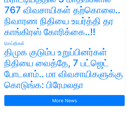
767 விவசாயிகள் தற்கொலை..
நிவாரண நிதியை உயர்த்தி தர
காங்கிரஸ் கோரிக்கை..!!
செய்திகள்
திமுக குடும்ப உறுப்பினர்கள்
நிதியை வைத்தே, 7 பட்ஜெட்
போடலாம்.. மா விவசாயிகளுக்கு
கொடுங்க: பிரேமலதா
More News