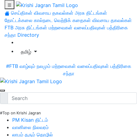
செய்திகள்
விவசாய தகவல்கள்
அரசு திட்டங்கள்
தோட்டக்கலை
கால்நடை
வெற்றிக் கதைகள்
விவசாய தகவல்கள்
FTB
அரசு திட்டங்கள்
மற்றவைகள்
வலைப்பதிவுகள்
பத்திரிகை
சந்தா
Directory
தமிழ்
#FTB
வாழ்வும் நலமும்
மற்றவைகள்
வலைப்பதிவுகள்
பத்திரிகை
சந்தா
#Top on Krishi Jagran
PM Kisan திட்டம்
வானிலை நிலவரம்
லாபம் தரும் தொழில்