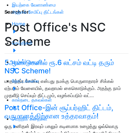
இயற்கை வேளாண்மை
அஞ்சல் சேமிப்பு திட்டங்கள்
Search for
:
Post Office's NSC
Home
Scheme
செய்திகள்
5ஆண்டுகளில் ரூ.6 லட்சம் வட்டி தரும்
வாழ்வும் நலமும்
NSC Scheme!
தோட்டக்கலை
மாதாந்திர சேமிப்பு என்பது நமக்கு பொருளாதாரச் சிக்கல்
ஏற்படும் வேளையில், தவறாமல் கைகொடுக்கும். அதற்கு நாம்
முதலீடு செய்யும் திட்டமும், வழங்கப்படும் வட்…
கால்நடை தகவல்கள்
Post Office-இன் சூப்பர்ஹிட் திட்டம்,
வருமானத்திற்கான உத்தரவாதம்!
வெற்றிக் கதைகள்
ஒரு மனிதன் இரவும் பகலும் கடினமாக உழைத்து ஒவ்வொரு