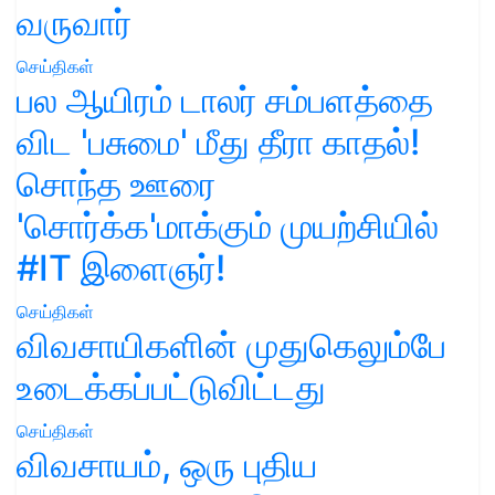
வருவார்
செய்திகள்
பல ஆயிரம் டாலர் சம்பளத்தை
விட 'பசுமை' மீது தீரா காதல்!
சொந்த ஊரை
'சொர்க்க'மாக்கும் முயற்சியில்
#IT இளைஞர்!
செய்திகள்
விவசாயிகளின் முதுகெலும்பே
உடைக்கப்பட்டுவிட்டது
செய்திகள்
விவசாயம், ஒரு புதிய