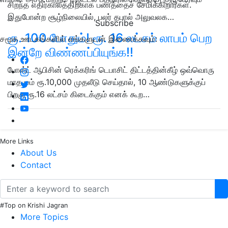
சிறந்த எதிர்காலத்திற்காக பணத்தைச் சேமிக்கிறார்கள்.
இதுபோன்ற சூழ்நிலையில், பலர் தபால் அலுவலக…
Subscribe
ரூ. 100 போதும்! ரூ. 16 லட்சம் லாபம் பெற
சமூக ஊடகங்களில் எங்களுடன் இணைக்கவும்:
இன்றே விண்ணப்பியுங்க!!
போஸ்ட் ஆபிசின் ரெக்கரிங் டெபாசிட் திட்டத்தின்கீழ் ஒவ்வொரு
மாதமும் ரூ.10,000 முதலீடு செய்தால், 10 ஆண்டுகளுக்குப்
பிறகு ரூ.16 லட்சம் கிடைக்கும் எனக் கூற…
More Links
About Us
Contact
#Top on Krishi Jagran
More Topics