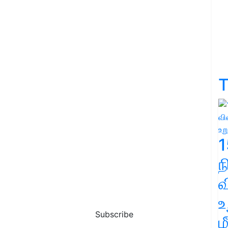
T
1
வ
உ
Subscribe
ம