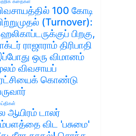
ற்றிக் கதைகள்
ிவசாயத்தில் 100 கோடி
ிற்றுமுதல் (Turnover):
ெலிகாப்டருக்குப் பிறகு,
ாக்டர் ராஜாராம் திரிபாதி
ப்போது ஒரு விமானம்
ூலம் விவசாயப்
ுரட்சியைக் கொண்டு
ருவார்
ய்திகள்
ல ஆயிரம் டாலர்
ம்பளத்தை விட 'பசுமை'
ீது தீரா காதல்! சொந்த