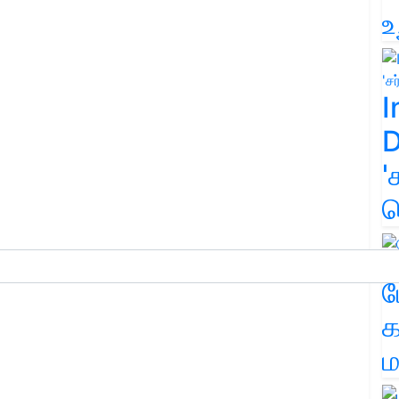
உ
I
D
'
க
ம
க
ம