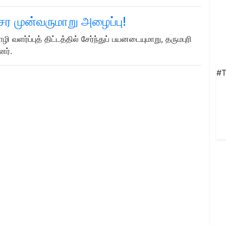
 சேர முன்வருமாறு அழைப்பு!
ளர்ப்புத் திட்டத்தில் சேர்ந்துப் பயனடையுமாறு, தருமபுரி
னர்.
#T