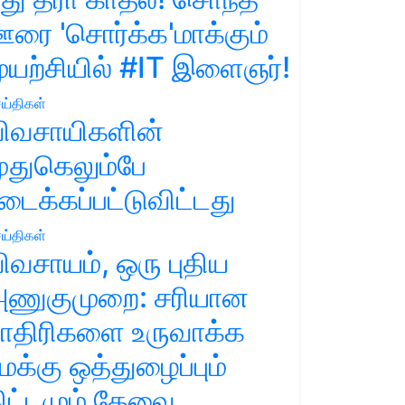
ரை 'சொர்க்க'மாக்கும்
ுயற்சியில் #IT இளைஞர்!
ய்திகள்
ிவசாயிகளின்
ுதுகெலும்பே
டைக்கப்பட்டுவிட்டது
ய்திகள்
ிவசாயம், ஒரு புதிய
ணுகுமுறை: சரியான
ாதிரிகளை உருவாக்க
மக்கு ஒத்துழைப்பும்
ிட்டமும் தேவை.