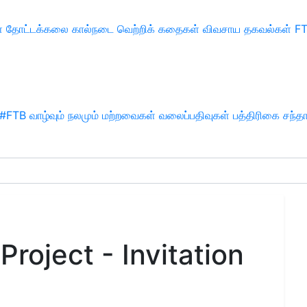
்
தோட்டக்கலை
கால்நடை
வெற்றிக் கதைகள்
விவசாய தகவல்கள்
F
#FTB
வாழ்வும் நலமும்
மற்றவைகள்
வலைப்பதிவுகள்
பத்திரிகை சந்த
Project - Invitation