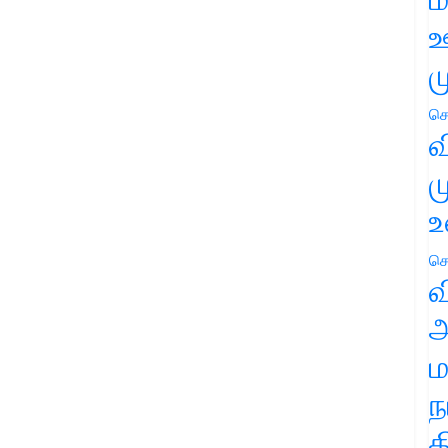
ஊ
ம
செ
வ
ம
உ
செ
வ
அ
ம
ந
த