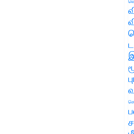
வெ
வ
வ
ஹ
ட
இ
ம
ப
வ
செ
ப
ச
ம