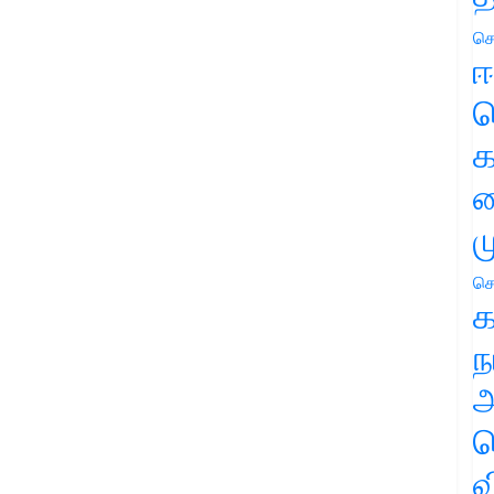
செ
ஈ
ப
க
வ
ம
செ
க
ந
அ
ச
வ