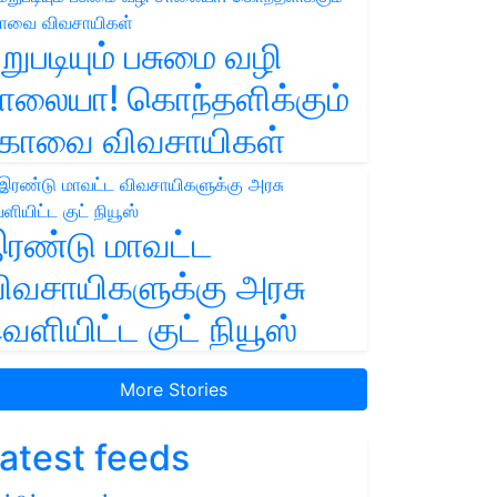
றுபடியும் பசுமை வழி
ாலையா! கொந்தளிக்கும்
ோவை விவசாயிகள்
ரண்டு மாவட்ட
ிவசாயிகளுக்கு அரசு
ெளியிட்ட குட் நியூஸ்
More Stories
atest feeds