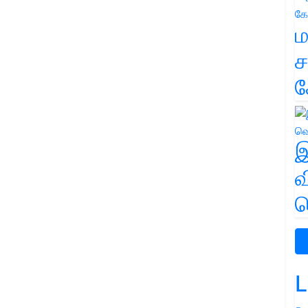
ம
ச
க
இ
வ
வ
L