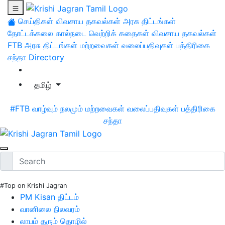
செய்திகள்
விவசாய தகவல்கள்
அரசு திட்டங்கள்
தோட்டக்கலை
கால்நடை
வெற்றிக் கதைகள்
விவசாய தகவல்கள்
FTB
அரசு திட்டங்கள்
மற்றவைகள்
வலைப்பதிவுகள்
பத்திரிகை
சந்தா
Directory
தமிழ்
#FTB
வாழ்வும் நலமும்
மற்றவைகள்
வலைப்பதிவுகள்
பத்திரிகை
சந்தா
#Top on Krishi Jagran
PM Kisan திட்டம்
வானிலை நிலவரம்
லாபம் தரும் தொழில்