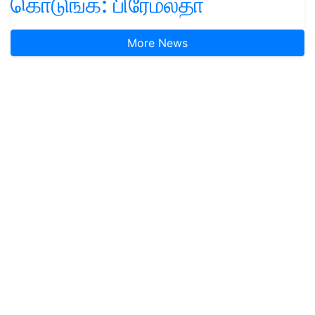
கொடுங்க: பிரேமலதா
More News