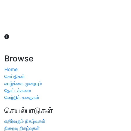
விவசாயிகள் நலன் கருதி சாகுபடி தொடர்பான சந்தேகம்
ஏற்பட்டால் வேளாண் விஞ்ஞானிகளை அணுகலாம்: தமிழக அரசு
அறிவிப்பு
Browse
Home
செய்திகள்
வாழ்க்கை முறையும்
தோட்டக்கலை
வெற்றிக் கதைகள்
செயல்பாடுகள்
எதிர்வரும் நிகழ்வுகள்
நிறைவு நிகழ்வுகள்