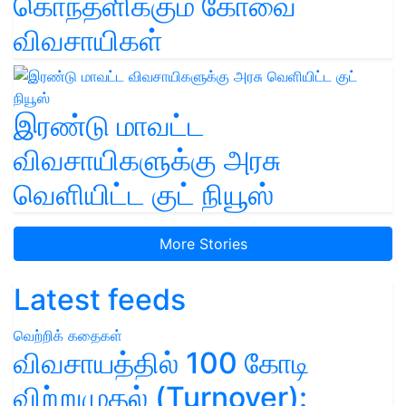
கொந்தளிக்கும் கோவை
விவசாயிகள்
இரண்டு மாவட்ட
விவசாயிகளுக்கு அரசு
வெளியிட்ட குட் நியூஸ்
More Stories
Latest feeds
வெற்றிக் கதைகள்
விவசாயத்தில் 100 கோடி
விற்றுமுதல் (Turnover):