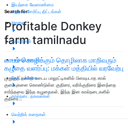
இயற்கை வேளாண்மை
அஞ்சல் சேமிப்பு திட்டங்கள்
Search for
:
Profitable Donkey
Home
farm tamilnadu
செய்திகள்
லாபம் கொழிக்கும் தொழிலாக மாறிவரும்
வாழ்வும் நலமும்
கழுதை வளர்ப்பு: மக்கள் மத்தியில் வரவேற்பு
தோட்டக்கலை
முதுகுத் தண்டு உடைய பாலூட்டிகளில் பிளவுபடாத கால்
குளம்புகளை கொண்டுள்ள குதிரை, வரிக்குதிரை இனத்தை
சார்ந்தவை இந்த கழுதைகள். இந்த இன கால்நடைகளில்
கால்நடை தகவல்கள்
குதிரை…
வெற்றிக் கதைகள்