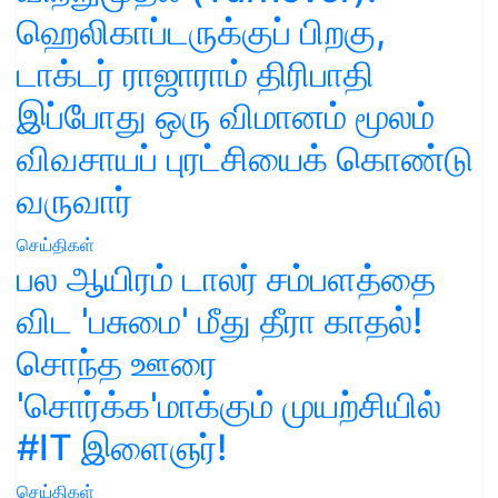
ஹெலிகாப்டருக்குப் பிறகு,
டாக்டர் ராஜாராம் திரிபாதி
இப்போது ஒரு விமானம் மூலம்
விவசாயப் புரட்சியைக் கொண்டு
வருவார்
செய்திகள்
பல ஆயிரம் டாலர் சம்பளத்தை
விட 'பசுமை' மீது தீரா காதல்!
சொந்த ஊரை
'சொர்க்க'மாக்கும் முயற்சியில்
#IT இளைஞர்!
செய்திகள்