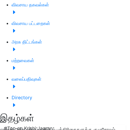
விவசாய தகவல்கள்
விவசாய பட்டறைகள்
அரசு திட்டங்கள்
மற்றவைகள்
வலைப்பதிவுகள்
Directory
இதழ்கள்
#Top on Krishi Jagran
எங்கள் அச்சு மற்றும் டிஜிட்டல் பத்திரிகைகளுக்கு குழுசேரவும்