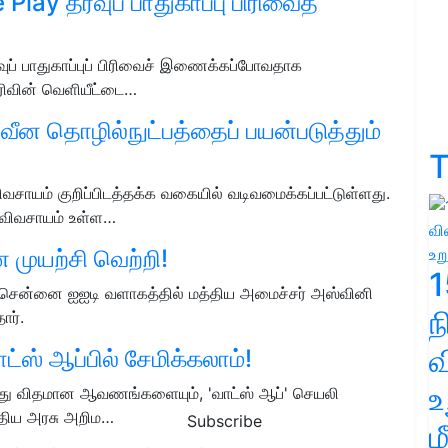
ay தரவுப் பாதுகாப்பு பிரிவைத்
வுப் பாதுகாப்புப் பிரிவைச் இணைக்கப்போவதாக
பிரிவின் வெளியீட்டை…
வீன தொழில்நுட்பத்தைப் பயன்படுத்தும்
T
ிவசாயம் குறிப்பிடத்தக்க வகையில் வடிவமைக்கப்பட்டுள்ளது.
விவசாயம் உள்ள…
முயற்சி வெற்றி!
1
ென்னை ஐஐடி வளாகத்தில் மத்திய அமைச்சர் அஸ்வினி
ர்.
வ
ாட்ஸ் ஆப்பில் சேமிக்கலாம்!
உ
னைத்து விதமான ஆவணங்களையும், 'வாட்ஸ் ஆப்' செயலி
த்திய அரசு அறிம…
Subscribe
ம