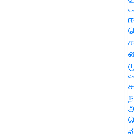
செ
ஈ
ப
க
வ
ம
செ
க
ந
அ
ச
வ