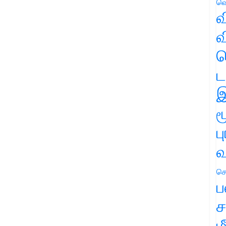
வெ
வ
வ
ஹ
ட
இ
ம
ப
வ
செ
ப
ச
ம