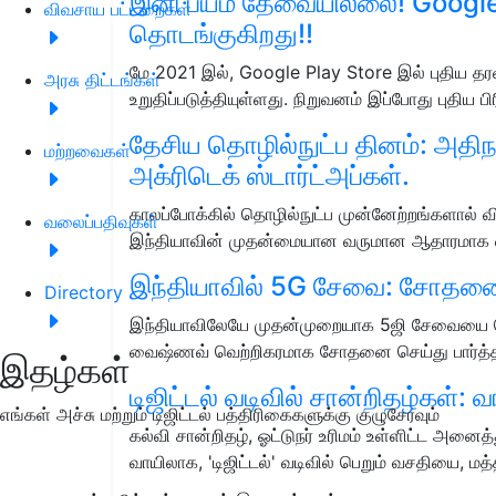
இனி பயம் தேவையில்லை! Google Pl
விவசாய பட்டறைகள்
தொடங்குகிறது!!
மே 2021 இல், Google Play Store இல் புதிய தர
அரசு திட்டங்கள்
உறுதிப்படுத்தியுள்ளது. நிறுவனம் இப்போது புதிய 
தேசிய தொழில்நுட்ப தினம்: அதிந
மற்றவைகள்
அக்ரிடெக் ஸ்டார்ட்அப்கள்.
காலப்போக்கில் தொழில்நுட்ப முன்னேற்றங்களால் வ
வலைப்பதிவுகள்
இந்தியாவின் முதன்மையான வருமான ஆதாரமாக 
இந்தியாவில் 5G சேவை: சோதனை 
Directory
இந்தியாவிலேயே முதன்முறையாக 5ஜி சேவையை ச
வைஷ்ணவ் வெற்றிகரமாக சோதனை செய்து பார்த்தா
இதழ்கள்
டிஜிட்டல் வடிவில் சான்றிதழ்கள்: வ
எங்கள் அச்சு மற்றும் டிஜிட்டல் பத்திரிகைகளுக்கு குழுசேரவும்
கல்வி சான்றிதழ், ஓட்டுநர் உரிமம் உள்ளிட்ட அ
வாயிலாக, 'டிஜிட்டல்' வடிவில் பெறும் வசதியை, ம