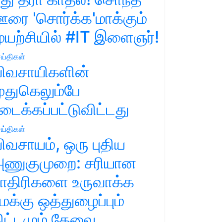
ரை 'சொர்க்க'மாக்கும்
ுயற்சியில் #IT இளைஞர்!
ய்திகள்
ிவசாயிகளின்
ுதுகெலும்பே
டைக்கப்பட்டுவிட்டது
ய்திகள்
ிவசாயம், ஒரு புதிய
ணுகுமுறை: சரியான
ாதிரிகளை உருவாக்க
மக்கு ஒத்துழைப்பும்
ிட்டமும் தேவை.