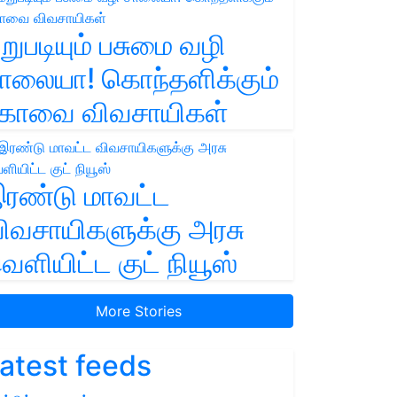
றுபடியும் பசுமை வழி
ாலையா! கொந்தளிக்கும்
ோவை விவசாயிகள்
ரண்டு மாவட்ட
ிவசாயிகளுக்கு அரசு
ெளியிட்ட குட் நியூஸ்
More Stories
atest feeds