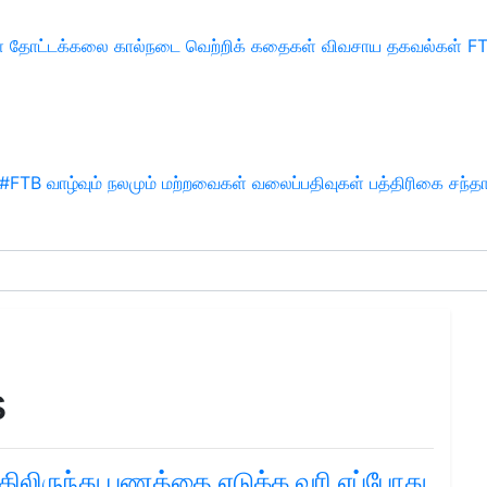
்
தோட்டக்கலை
கால்நடை
வெற்றிக் கதைகள்
விவசாய தகவல்கள்
F
#FTB
வாழ்வும் நலமும்
மற்றவைகள்
வலைப்பதிவுகள்
பத்திரிகை சந்த
s
ிலிருந்து பணத்தை எடுக்க வரி எப்போது