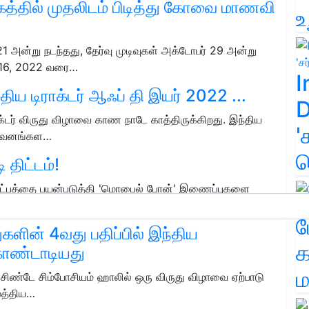
்தில் முதலிடம் பிடித்து கோவை மாணவி
உ
1 அன்று நடந்தது, தேர்வு முடிவுகள் அக்டோபர் 29 அன்று
 16, 2022 வரை…
I
ய டிராக்டர் ஆஃப் தி இயர் 2022 ...
D
்டர் விருது விழாவை காண நாடே காத்திருக்கிறது. இந்திய
'
நிறுவனங்கள…
க
 திட்டம்!
ுட்பத்தை பயன்படுத்தி 'மொபைல் போன்' இணைப்புகளை
ம
துகளின் 4வது பதிப்பில் இந்திய
க
ொண்டாடியது
ம
. சிண்டே சிம்போசியம் ஹாலில் ஒரு விருது விழாவை ஏற்பாடு
மத்திய…