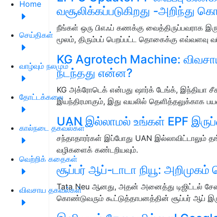
Home
வசூலிக்கப்படுகிறது -அறிந்து க
நீங்கள் ஒரு பிஎஃப் கணக்கு வைத்திருப்பவராக இரு
செய்திகள்
மூலம், திரும்பப் பெறப்பட்ட தொகைக்கு எவ்வளவு 
KG Agrotech Machine: விவசாயத
வாழ்வும் நலமும்
நடந்தது என்ன?
KG அக்ரோடெக் என்பது ஷார்க் டேங்க், இந்தியா சீ
தோட்டக்கலை
இயந்திரமாகும், இது வயலில் தெளித்தலுக்காக பய
UAN இல்லாமல் உங்கள் EPF இருப்ப
கால்நடை தகவல்கள்
சந்தாதாரர்கள் இப்போது UAN இல்லாவிட்டாலும் தங்
வழிகளைக் கண்டறியவும்.
வெற்றிக் கதைகள்
சூப்பர் ஆப்-டாடா நியூ: அறிமுகம் 
Tata Neu ஆனது, அதன் அனைத்து டிஜிட்டல் சேவ
விவசாய தகவல்கள்
கொண்டுவரும் கூட்டுத்தாபனத்தின் சூப்பர் ஆப் இரு