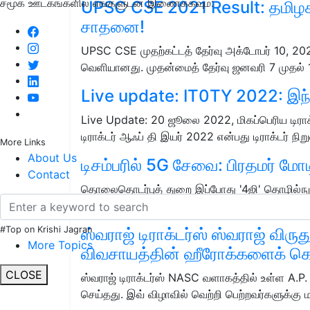
சமூக ஊடகங்களில் எங்களுடன் இணைக்கவும்:
UPSC CSE 2021 Result: தமிழகத
சாதனை!
UPSC CSE முதற்கட்டத் தேர்வு அக்டோபர் 10, 202
வெளியானது. முதன்மைத் தேர்வு ஜனவரி 7 முதல்
Live update: IT0TY 2022: இந்தி
Live Update: 20 ஜூலை 2022, மிகப்பெரிய டிராக
டிராக்டர் ஆஃப் தி இயர் 2022 என்பது டிராக்டர் 
More Links
About Us
டிசம்பரில் 5G சேவை: பிரதமர் மோடி
Contact
தொலைதொடர்புத் துறை இப்போது '4ஜி' தொழில்ந
வழங்கி வருகிறது.
#Top on Krishi Jagran
ஸ்வராஜ் டிராக்டர்ஸ் ஸ்வராஜ் விரு
More Topics
விவசாயத்தின் ஹீரோக்களைக் க
CLOSE
ஸ்வராஜ் டிராக்டர்ஸ் NASC வளாகத்தில் உள்ள A.P
செய்தது. இவ் விழாவில் வெற்றி பெற்றவர்களுக்கு 