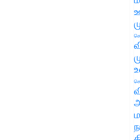
ஊ
ம
செ
வ
ம
உ
செ
வ
அ
ம
ந
த