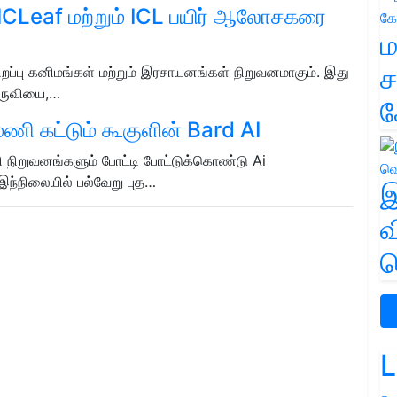
் ICLeaf மற்றும் ICL பயிர் ஆலோசகரை
ம
ச
றப்பு கனிமங்கள் மற்றும் இரசாயனங்கள் நிறுவனமாகும். இது
 கருவியை,…
க
மணி கட்டும் கூகுளின் Bard AI
 நிறுவனங்களும் போட்டி போட்டுக்கொண்டு Ai
இந்நிலையில் பல்வேறு புத…
இ
வ
வ
L