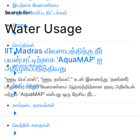
இயற்கை வேளாண்மை
அஞ்சல் சேமிப்பு திட்டங்கள்
Search for
:
Water Usage
Home
செய்திகள்
IIT Madras விவசாயத்திற்கு நீர்
பயன்பாட்டிற்காக 'AquaMAP' ஐ
வாழ்வும் நலமும்
அறிமுகப்படுத்தியது
"ஐஐடி மெட்ராஸ்", "ஐஐடி தார்வாட்" உடன் இணைந்து 'தண்ணீர்
தோட்டக்கலை
பாதுகாப்பு மற்றும் வேளாண்மை ஆதாரத்திற்கான தரவு அறிவியல்
மற்றும் 'AquaMAP' என்பது ஒரு தேசிய நீர்…
கால்நடை தகவல்கள்
வெற்றிக் கதைகள்