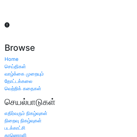
விவசாயிகள் நலன் கருதி சாகுபடி தொடர்பான சந்தேகம்
ஏற்பட்டால் வேளாண் விஞ்ஞானிகளை அணுகலாம்: தமிழக அரசு
அறிவிப்பு
Browse
Home
செய்திகள்
வாழ்க்கை முறையும்
தோட்டக்கலை
வெற்றிக் கதைகள்
செயல்பாடுகள்
எதிர்வரும் நிகழ்வுகள்
நிறைவு நிகழ்வுகள்
படக்காட்சி
காணொளி