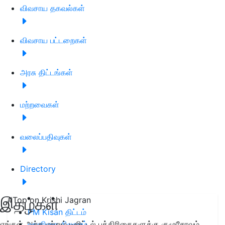
விவசாய தகவல்கள்
விவசாய பட்டறைகள்
அரசு திட்டங்கள்
மற்றவைகள்
வலைப்பதிவுகள்
Directory
இதழ்கள்
#Top on Krishi Jagran
PM Kisan திட்டம்
எங்கள் அச்சு மற்றும் டிஜிட்டல் பத்திரிகைகளுக்கு குழுசேரவும்
வானிலை நிலவரம்