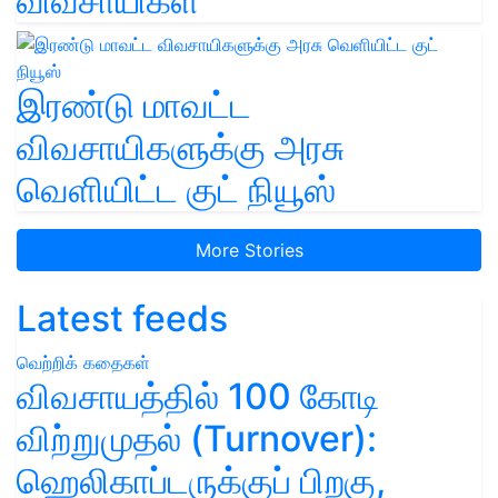
விவசாயிகள்
இரண்டு மாவட்ட
விவசாயிகளுக்கு அரசு
வெளியிட்ட குட் நியூஸ்
More Stories
Latest feeds
வெற்றிக் கதைகள்
விவசாயத்தில் 100 கோடி
விற்றுமுதல் (Turnover):
ஹெலிகாப்டருக்குப் பிறகு,