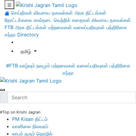
செய்திகள்
விவசாய தகவல்கள்
அரசு திட்டங்கள்
தோட்டக்கலை
கால்நடை
வெற்றிக் கதைகள்
விவசாய தகவல்கள்
FTB
அரசு திட்டங்கள்
மற்றவைகள்
வலைப்பதிவுகள்
பத்திரிகை
சந்தா
Directory
தமிழ்
#FTB
வாழ்வும் நலமும்
மற்றவைகள்
வலைப்பதிவுகள்
பத்திரிகை
சந்தா
#Top on Krishi Jagran
PM Kisan திட்டம்
வானிலை நிலவரம்
லாபம் தரும் தொழில்