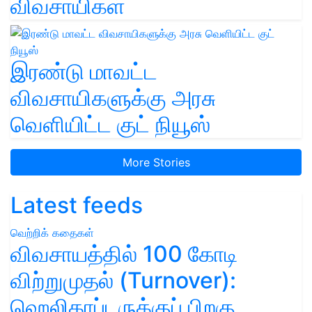
விவசாயிகள்
இரண்டு மாவட்ட
விவசாயிகளுக்கு அரசு
வெளியிட்ட குட் நியூஸ்
More Stories
Latest feeds
வெற்றிக் கதைகள்
விவசாயத்தில் 100 கோடி
விற்றுமுதல் (Turnover):
ஹெலிகாப்டருக்குப் பிறகு,