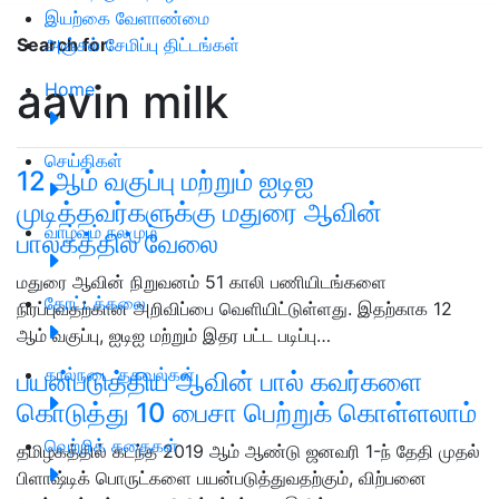
இயற்கை வேளாண்மை
அஞ்சல் சேமிப்பு திட்டங்கள்
Search for
:
aavin milk
Home
செய்திகள்
12 ஆம் வகுப்பு மற்றும் ஐடிஐ
முடித்தவர்களுக்கு மதுரை ஆவின்
வாழ்வும் நலமும்
பாலகத்தில் வேலை
மதுரை ஆவின் நிறுவனம் 51 காலி பணியிடங்களை
தோட்டக்கலை
நிரப்புவதற்கான அறிவிப்பை வெளியிட்டுள்ளது. இதற்காக 12
ஆம் வகுப்பு, ஐடிஐ மற்றும் இதர பட்ட படிப்பு…
கால்நடை தகவல்கள்
பயன்படுத்திய ஆவின் பால் கவர்களை
கொடுத்து 10 பைசா பெற்றுக் கொள்ளலாம்
வெற்றிக் கதைகள்
தமிழகத்தில் கடந்த 2019 ஆம் ஆண்டு ஜனவரி 1-ந் தேதி முதல்
பிளாஷ்டிக் பொருட்களை பயன்படுத்துவதற்கும், விற்பனை