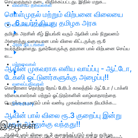
செய்வதற்கும் தடை விதிக்கப்பட்டது. இதில் மறுசு…
விவசாய தகவல்கள்
கொள்முதல் மற்றும் விற்பனை விலையை
ரூ. 6 உயர்த்தியது தமிழக அரசு
விவசாய பட்டறைகள்
தமிழக அரசின் கீழ் இயங்கி வரும் ஆவின் பால் நிறுவனம்
அனைத்து வகையான பால் விலை லிட்டருக்கு ரூ.6
அரசு திட்டங்கள்
உயர்த்தியுள்ளது. நுகர்வோருக்கு தரமான பால் விற்பனை செய்ய
வ…
மற்றவைகள்
ஆவின் முகவராக எளிய வாய்ப்பு - ஆட்டோ,
டேக்ஸி ஓட்டுனர்களுக்கு அழைப்பு!!
வலைப்பதிவுகள்
கொரோனா தொற்று நோய் பேரிடர் காலத்தில் ஆட்டோ / டாக்ஸி
உரிமையாளர்கள் மற்றும் ஓட்டுநர்களின் வாழ்வாதாரத்தை
பெருக்க நடமாடும் பால் வண்டி முகவர்களாக நியமிக்க…
Directory
ஆவின் பால் விலை ரூ.3 குறைப்பு இன்று
இதழ்கள்
முதல் அமலுக்கு வந்தது!!
ஆவின் பால் விலை ரூ.3 குறைக்கப்படும் என்று தமிழக
எங்கள் அச்சு மற்றும் டிஜிட்டல் பத்திரிகைகளுக்கு குழுசேரவும்