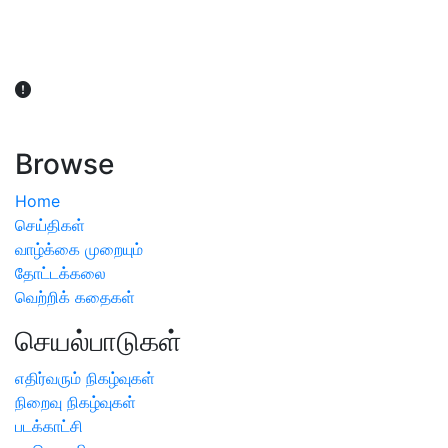
விவசாயிகள் நலன் கருதி சாகுபடி தொடர்பான சந்தேகம்
ஏற்பட்டால் வேளாண் விஞ்ஞானிகளை அணுகலாம்: தமிழக அரசு
அறிவிப்பு
Browse
Home
செய்திகள்
வாழ்க்கை முறையும்
தோட்டக்கலை
வெற்றிக் கதைகள்
செயல்பாடுகள்
எதிர்வரும் நிகழ்வுகள்
நிறைவு நிகழ்வுகள்
படக்காட்சி