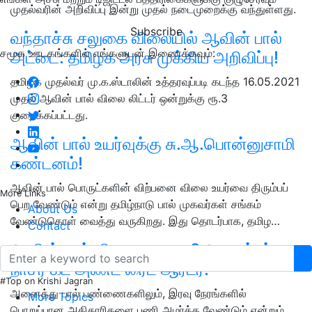
முதல்வரின் அறிவிப்பு இன்று முதல் நடைமுறைக்கு வந்துள்ளது.
Subscribe
வந்தாச்சு சலுகை விலையில் ஆவின் பால்
சமூக ஊடகங்களில் எங்களுடன் இணைக்கவும்:
அட்டை: தமிழக அரசு முக்கிய அறிவிப்பு!
தமிழக முதல்வர் மு.க.ஸ்டாலின் உத்தரவுப்படி கடந்த 16.05.2021
முதல் ஆவின் பால் விலை லிட்டர் ஒன்றுக்கு ரூ.3
குறைக்கப்பட்டது.
ஆவின் பால் உயர்வுக்கு சு.ஆ.பொன்னுசாமி
கண்டனம்!
ஆவின் பால் பொருட்களின் விற்பனை விலை உயர்வை திரும்பப்
More Links
பெற வேண்டும் என்று தமிழ்நாடு பால் முகவர்கள் சங்கம்
About Us
வேண்டுகொள் வைத்து வருகிறது. இது தொடர்பாக, தமிழ…
Contact
ஆவின் பால் விலை உயருமா? அமைச்சர்
நாசர் கட் அண்ட் ரைட் ஆர்டர்!
#Top on Krishi Jagran
அனைத்து பால் பண்ணைகளிலும், இரவு நேரங்களில்
More Topics
பொறுப்பான அதிகாரிகளை பணி அமர்த்த வேண்டும் என்றும்