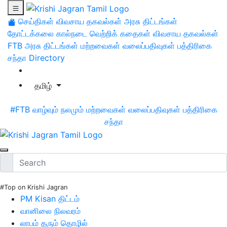
செய்திகள்
விவசாய தகவல்கள்
அரசு திட்டங்கள்
தோட்டக்கலை
கால்நடை
வெற்றிக் கதைகள்
விவசாய தகவல்கள்
FTB
அரசு திட்டங்கள்
மற்றவைகள்
வலைப்பதிவுகள்
பத்திரிகை
சந்தா
Directory
தமிழ்
#FTB
வாழ்வும் நலமும்
மற்றவைகள்
வலைப்பதிவுகள்
பத்திரிகை
சந்தா
#Top on Krishi Jagran
PM Kisan திட்டம்
வானிலை நிலவரம்
லாபம் தரும் தொழில்