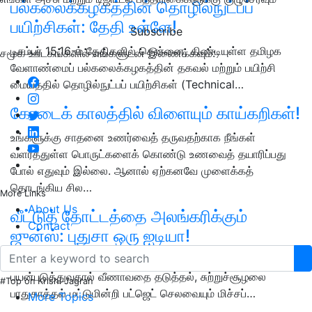
பல்கலைக்கழகத்தின் தொழில்நுட்பப்
பயிற்சிகள்: தேதி உள்ளே!
Subscribe
டிசம்பர் 15,16-ம் தேதிகளில் சென்னை, கிண்டியுள்ள தமிழக
சமூக ஊடகங்களில் எங்களுடன் இணைக்கவும்:
வேளாண்மைப் பல்கலைக்கழகத்தின் தகவல் மற்றும் பயிற்சி
மையத்தில் தொழில்நுட்பப் பயிற்சிகள் (Technical…
கோடைக் காலத்தில் விளையும் காய்கறிகள்!
உங்களுக்கு சாதனை உணர்வைத் தருவதற்காக நீங்கள்
வளர்த்துள்ள பொருட்களைக் கொண்டு உணவைத் தயாரிப்பது
போல் எதுவும் இல்லை. ஆனால் ஏற்கனவே முளைக்கத்
தொடங்கிய சில…
More Links
About Us
வீட்டுத் தோட்டத்தை அலங்கரிக்கும்
Contact
ஜுன்ஸ்: புதுசா ஒரு ஐடியா!
பழையப் பொருட்களை தூக்கி வீசாமல் மறுசுழற்சி முறையில்
பயன்படுத்துவதால் வீணாவதை தடுத்தல், சுற்றுச்சூழலை
#Top on Krishi Jagran
பாதுகாத்தல் மட்டுமின்றி பட்ஜெட் செலவையும் மிச்சப்…
More Topics