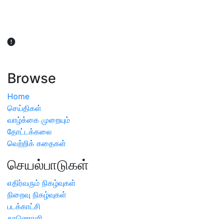
விவசாயிகள் நலன் கருதி சாகுபடி தொடர்பான சந்தேகம்
ஏற்பட்டால் வேளாண் விஞ்ஞானிகளை அணுகலாம்: தமிழக அரசு
அறிவிப்பு
Browse
Home
செய்திகள்
வாழ்க்கை முறையும்
தோட்டக்கலை
வெற்றிக் கதைகள்
செயல்பாடுகள்
எதிர்வரும் நிகழ்வுகள்
நிறைவு நிகழ்வுகள்
படக்காட்சி
காணொளி