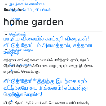
இயற்கை வேளாண்மை
அஞ்சல் சேமிப்பு திட்டங்கள்
Search for
:
home garden
Home
செய்திகள்
மானிய விலையில் காய்கறி விதைகள்!
வீட்டுத் தோட்டம் அமைத்தால், சத்தான
வாழ்வும் நலமும்
உணவு!
சத்தான காய்கறிகளை உணவில் சேர்த்தால் தான், நோய்
தோட்டக்கலை
நொடியின்றி ஆரோக்கியமாக வாழ முடியும் என்று இயற்கை
மருத்துவம் சொல்கிறது.
கால்நடை தகவல்கள்
வீட்டுத் தோட்டத்திற்கு இயற்கை உரம்
வீட்டிலேயே தயாரிக்கலாம்! எப்படின்னு
தெரிஞ்சுகோங்க!
வெற்றிக் கதைகள்
வீட்டுத் தோட்டத்தில் காய்கறி செடிகளை வளர்ப்பவர்கள்,