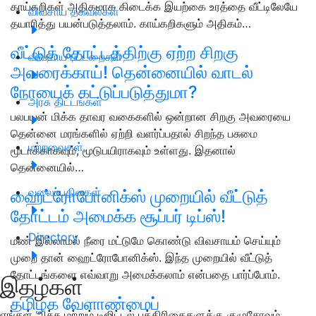
காய்கறிகள் அதிகமாக கிடைக்க இயற்கை உரத்தை வீட்டிலேயே
விவசாய தகவல்கள்
தயாரித்து பயன்படுத்தலாம். காய்கறிகளும் அதிகம்…
வீட்டுத் தோட்டத்திற்கு ஏற்ற சிறகு
விவசாய பட்டறைகள்
அவரைக்காய்! தென்னையில் வாடல்
நோயைக் கட்டுப்படுத்துமா?
அரசு திட்டங்கள்
பலபயன் மிக்க தாவர வகைகளில் ஒன்றான சிறகு அவரையை
தென்னை மரங்களில் ஏற்றி வளர்ப்பதால் சிறந்த பசுமை
மற்றவைகள்
மூடாக்காகவும், மூடுபயிராகவும் உள்ளது. இதனால்
தென்னையில்…
வலைப்பதிவுகள்
ஹைட்ரோபோனிக்ஸ் முறையில் வீட்டுத்
தோட்டம் அமைக்க சூப்பர் டிப்ஸ்!
Directory
மண் இல்லாமல் நீரை மட்டுமே கொண்டு விவசாயம் செய்யும்
முறை தான் ஹைட்ரோபோனிக்ஸ். இந்த முறையில் வீட்டுத்
தோட்டங்களை எவ்வாறு அமைக்கலாம் என்பதை பார்ப்போம்.
இதழ்கள்
தமிழக வேளாண்மைப்
எங்கள் அச்சு மற்றும் டிஜிட்டல் பத்திரிகைகளுக்கு குழுசேரவும்