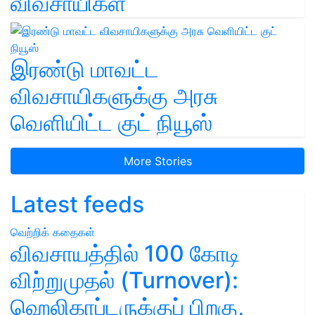
விவசாயிகள்
இரண்டு மாவட்ட
விவசாயிகளுக்கு அரசு
வெளியிட்ட குட் நியூஸ்
More Stories
Latest feeds
வெற்றிக் கதைகள்
விவசாயத்தில் 100 கோடி
விற்றுமுதல் (Turnover):
ஹெலிகாப்டருக்குப் பிறகு,