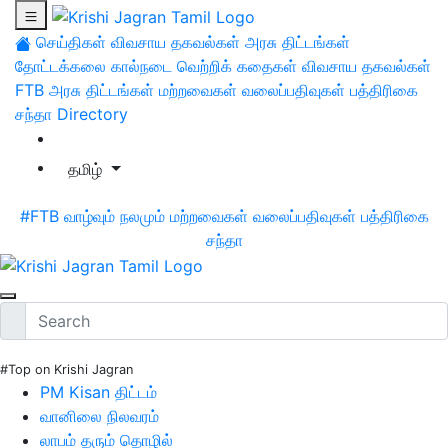
செய்திகள்
விவசாய தகவல்கள்
அரசு திட்டங்கள்
தோட்டக்கலை
கால்நடை
வெற்றிக் கதைகள்
விவசாய தகவல்கள்
FTB
அரசு திட்டங்கள்
மற்றவைகள்
வலைப்பதிவுகள்
பத்திரிகை
சந்தா
Directory
தமிழ்
#FTB
வாழ்வும் நலமும்
மற்றவைகள்
வலைப்பதிவுகள்
பத்திரிகை
சந்தா
#Top on Krishi Jagran
PM Kisan திட்டம்
வானிலை நிலவரம்
லாபம் தரும் தொழில்