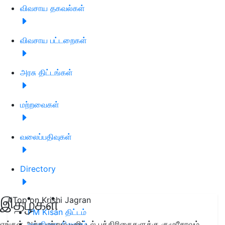
விவசாய தகவல்கள்
விவசாய பட்டறைகள்
அரசு திட்டங்கள்
மற்றவைகள்
வலைப்பதிவுகள்
Directory
இதழ்கள்
#Top on Krishi Jagran
PM Kisan திட்டம்
எங்கள் அச்சு மற்றும் டிஜிட்டல் பத்திரிகைகளுக்கு குழுசேரவும்
வானிலை நிலவரம்