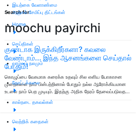
இயற்கை வேளாண்மை
அஞ்சல் சேமிப்பு திட்டங்கள்
Search for
:
moochu payirchi
Home
செய்திகள்
குண்டாக இருக்கிறீர்களா? கவலை
வேண்டாம்... இந்த ஆசனங்களை செய்தால்
வாழ்வும் நலமும்
போதும்!
கொழுப்பை வேகமாக கரைக்க உதவும் சில எளிய யோகாசன
தோட்டக்கலை
முறைகளை நாம் பின்பற்றினால் போதும் நல்ல ஆரோக்கியமான
உடலை நாம் பெற முடியும். இதற்கு அதிக நேரம் தேவைப்படுவத…
கால்நடை தகவல்கள்
வெற்றிக் கதைகள்