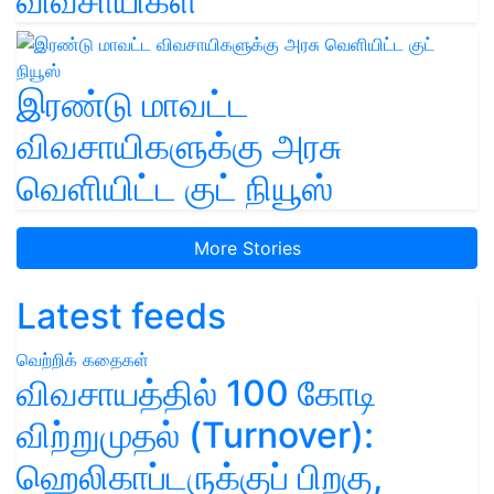
விவசாயிகள்
இரண்டு மாவட்ட
விவசாயிகளுக்கு அரசு
வெளியிட்ட குட் நியூஸ்
More Stories
Latest feeds
வெற்றிக் கதைகள்
விவசாயத்தில் 100 கோடி
விற்றுமுதல் (Turnover):
ஹெலிகாப்டருக்குப் பிறகு,