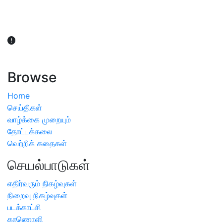
விவசாயிகள் நலன் கருதி சாகுபடி தொடர்பான சந்தேகம்
ஏற்பட்டால் வேளாண் விஞ்ஞானிகளை அணுகலாம்: தமிழக அரசு
அறிவிப்பு
Browse
Home
செய்திகள்
வாழ்க்கை முறையும்
தோட்டக்கலை
வெற்றிக் கதைகள்
செயல்பாடுகள்
எதிர்வரும் நிகழ்வுகள்
நிறைவு நிகழ்வுகள்
படக்காட்சி
காணொளி