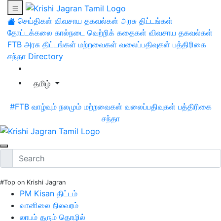
செய்திகள்
விவசாய தகவல்கள்
அரசு திட்டங்கள்
தோட்டக்கலை
கால்நடை
வெற்றிக் கதைகள்
விவசாய தகவல்கள்
FTB
அரசு திட்டங்கள்
மற்றவைகள்
வலைப்பதிவுகள்
பத்திரிகை
சந்தா
Directory
தமிழ்
#FTB
வாழ்வும் நலமும்
மற்றவைகள்
வலைப்பதிவுகள்
பத்திரிகை
சந்தா
#Top on Krishi Jagran
PM Kisan திட்டம்
வானிலை நிலவரம்
லாபம் தரும் தொழில்