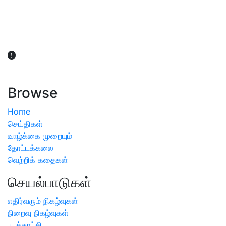
விவசாயிகள் நலன் கருதி சாகுபடி தொடர்பான சந்தேகம்
ஏற்பட்டால் வேளாண் விஞ்ஞானிகளை அணுகலாம்: தமிழக அரசு
அறிவிப்பு
Browse
Home
செய்திகள்
வாழ்க்கை முறையும்
தோட்டக்கலை
வெற்றிக் கதைகள்
செயல்பாடுகள்
எதிர்வரும் நிகழ்வுகள்
நிறைவு நிகழ்வுகள்
படக்காட்சி