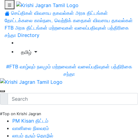
செய்திகள்
விவசாய தகவல்கள்
அரசு திட்டங்கள்
தோட்டக்கலை
கால்நடை
வெற்றிக் கதைகள்
விவசாய தகவல்கள்
FTB
அரசு திட்டங்கள்
மற்றவைகள்
வலைப்பதிவுகள்
பத்திரிகை
சந்தா
Directory
தமிழ்
#FTB
வாழ்வும் நலமும்
மற்றவைகள்
வலைப்பதிவுகள்
பத்திரிகை
சந்தா
#Top on Krishi Jagran
PM Kisan திட்டம்
வானிலை நிலவரம்
லாபம் தரும் தொழில்