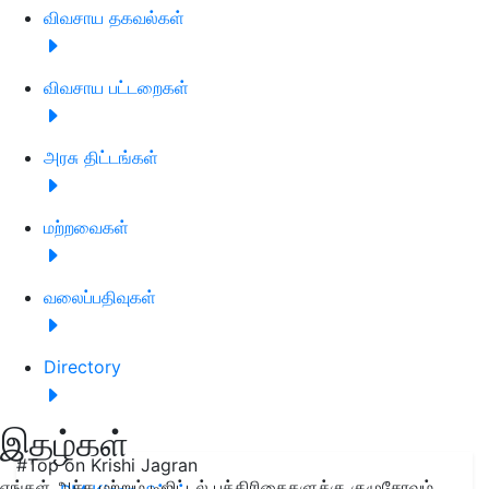
விவசாய தகவல்கள்
விவசாய பட்டறைகள்
அரசு திட்டங்கள்
மற்றவைகள்
வலைப்பதிவுகள்
Directory
இதழ்கள்
#Top on Krishi Jagran
எங்கள் அச்சு மற்றும் டிஜிட்டல் பத்திரிகைகளுக்கு குழுசேரவும்