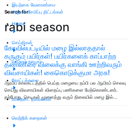
இயற்கை வேளாண்மை
அஞ்சல் சேமிப்பு திட்டங்கள்
Search for
:
rabi season
Home
செய்திகள்
கோவில்பட்டியில் மழை இல்லாததால்
கருகும் பயிர்கள்! பயிர்களைக் காப்பாற்ற
வாழ்வும் நலமும்
தண்ணீரை விலைக்கு வாங்கி ஊற்றிவரும்
விவசாயிகள்! கைகொடுக்குமா அரசு!
தோட்டக்கலை
ஆரம்ப காலகட்டத்தில் பெய்த மழையை நம்பி பல ஆயிரம் செலவு
செய்து விவசாயிகள் விதைப்பு பணிகளை மேற்கொண்டனர்.
தற்போது, செடிகள் முளைத்து வரும் நிலையில் மழை இல்…
கால்நடை தகவல்கள்
வெற்றிக் கதைகள்