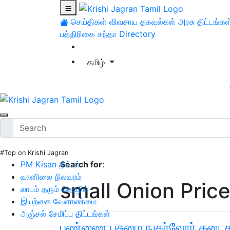
செய்திகள்
விவசாய தகவல்கள்
அரசு திட்டங்கள
பத்திரிகை சந்தா
Directory
தமிழ்
#Top on Krishi Jagran
PM Kisan திட்டம்
Search for
:
வானிலை நிலவரம்
small Onion Pric
லாபம் தரும் தொழில்
இயற்கை வேளாண்மை
அஞ்சல் சேமிப்பு திட்டங்கள்
பண்ணை பசுமை நுகர்வோர் கடைகள்