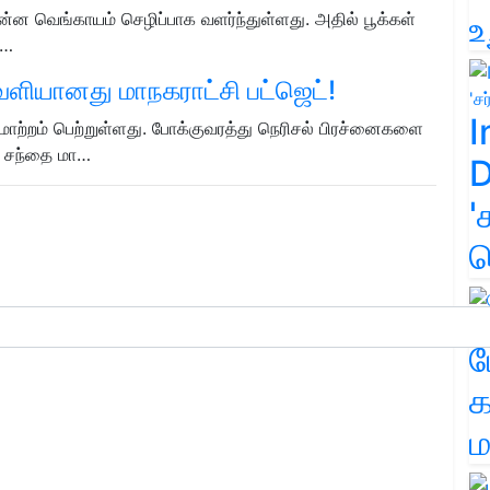
சின்ன வெங்காயம் செழிப்பாக வளர்ந்துள்ளது. அதில் பூக்கள்
உ
ள…
ளியானது மாநகராட்சி பட்ஜெட்!
I
மாற்றம் பெற்றுள்ளது. போக்குவரத்து நெரிசல் பிரச்னைகளை
, சந்தை மா…
D
'
க
ம
க
ம