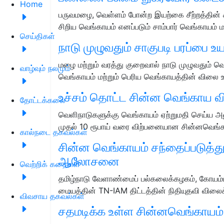
Home
பருவமழை, வெள்ளம் போன்ற இயற்கை சீற்றத்தின்
சிறிய வெங்காயம் எனப்படும் சாம்பார் வெங்காய
செய்திகள்
நாடு முழுவதும் சாகுபடி பரப்பை உய
மழை மற்றும் வரத்து குறைவால் நாடு முழுவதும் 
வாழ்வும் நலமும்
வெங்காயம் மற்றும் பெரிய வெங்காயத்தின் வில
உச்சம் தொட்ட சின்ன வெங்காய வி
தோட்டக்கலை
வெளிநாடுகளுக்கு வெங்காயம் ஏற்றுமதி செய்ய அ
முதல் 10 ரூபாய் வரை விற்பனையான சின்னவெங்
கால்நடை தகவல்கள்
சின்ன வெங்காயம் சந்தைப்படுத்து
ஆலோசனை
வெற்றிக் கதைகள்
தமிழ்நாடு வேளாண்மைப் பல்கலைக்கழகம், கோயம்ப
மையத்தின் TN-IAM திட்டத்தின் நிதியுதவி விலைக்
விவசாய தகவல்கள்
சதமடிக்க உள்ள சின்னவெங்காயம