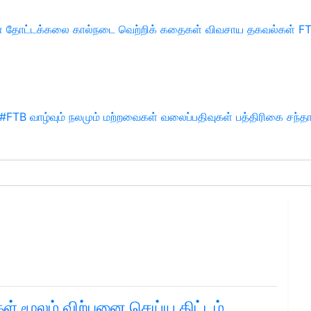
்
தோட்டக்கலை
கால்நடை
வெற்றிக் கதைகள்
விவசாய தகவல்கள்
F
#FTB
வாழ்வும் நலமும்
மற்றவைகள்
வலைப்பதிவுகள்
பத்திரிகை சந்த
e
 மூலம் விற்பனை செய்ய திட்டம்