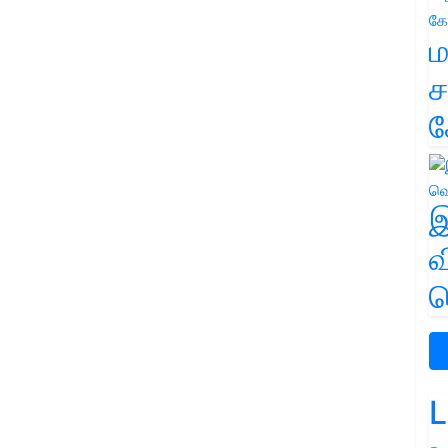
ம
ச
க
இ
வ
வ
L