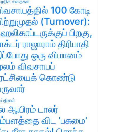
ற்றிக் கதைகள்
ிவசாயத்தில் 100 கோடி
ிற்றுமுதல் (Turnover):
ெலிகாப்டருக்குப் பிறகு,
ாக்டர் ராஜாராம் திரிபாதி
ப்போது ஒரு விமானம்
ூலம் விவசாயப்
ுரட்சியைக் கொண்டு
ருவார்
ய்திகள்
ல ஆயிரம் டாலர்
ம்பளத்தை விட 'பசுமை'
ீது தீரா காதல்! சொந்த