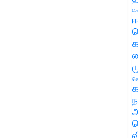
செ
ஈ
ப
க
வ
ம
செ
க
ந
அ
ச
வ