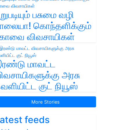
றுபடியும் பசுமை வழி
ாலையா! கொந்தளிக்கும்
ோவை விவசாயிகள்
ரண்டு மாவட்ட
ிவசாயிகளுக்கு அரசு
ெளியிட்ட குட் நியூஸ்
More Stories
atest feeds