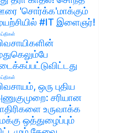
ரை 'சொர்க்க'மாக்கும்
ுயற்சியில் #IT இளைஞர்!
ய்திகள்
ிவசாயிகளின்
ுதுகெலும்பே
டைக்கப்பட்டுவிட்டது
ய்திகள்
ிவசாயம், ஒரு புதிய
ணுகுமுறை: சரியான
ாதிரிகளை உருவாக்க
மக்கு ஒத்துழைப்பும்
ிட்டமும் தேவை.