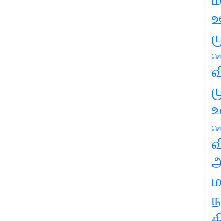
ஊ
ம
செ
வ
ம
உ
செ
வ
அ
ம
ந
த