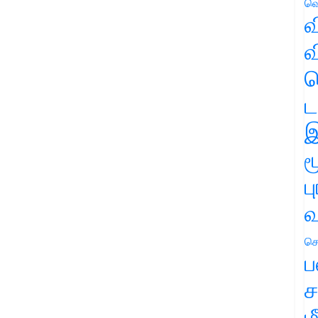
வெ
வ
வ
ஹ
ட
இ
ம
ப
வ
செ
ப
ச
ம