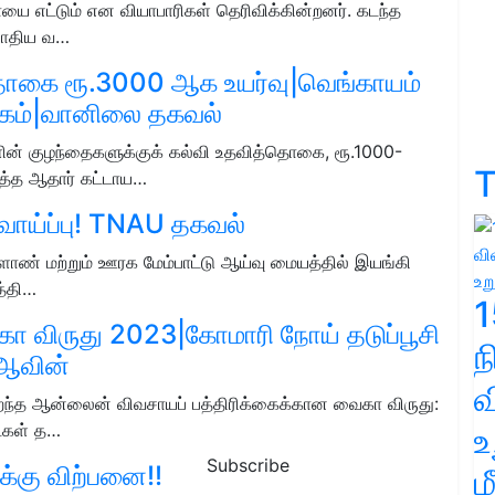
ை எட்டும்‌ என வியாபாரிகள்‌ தெரிவிக்‌கின்றனர்‌. கடந்த
 போதிய வ…
தொகை ரூ.3000 ஆக உயர்வு|வெங்காயம்
கம்|வானிலை தகவல்
ின் குழந்தைகளுக்குக் கல்வி உதவித்தொகை, ரூ.1000-
T
ுத்த ஆதார் கட்டாய…
வாய்ப்பு! TNAU தகவல்
ாண்‌ மற்றும்‌ ஊரக மேம்பாட்டு ஆய்வு மையத்தில்‌ இயங்கி
த்தி…
1
ா விருது 2023|கோமாரி நோய் தடுப்பூசி
|ஆவின்
வ
ிறந்த ஆன்லைன் விவசாயப் பத்திரிக்கைக்கான வைகா விருது:
ட்கள் த…
உ
Subscribe
்கு விற்பனை!!
ம