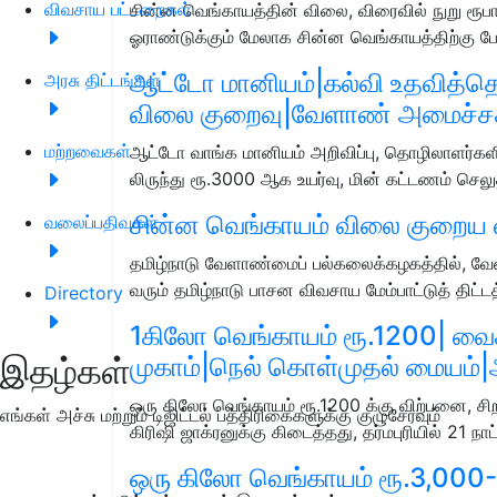
விவசாய பட்டறைகள்
சின்ன வெங்காயத்தின்‌ விலை, விரைவில்‌ நுறு ரூபாய
ஓராண்டுக்கும்‌ மேலாக சின்ன வெங்காயத்திற்கு
ஆட்டோ மானியம்|கல்வி உதவித்
அரசு திட்டங்கள்
விலை குறைவு|வேளாண் அமைச்ச
மற்றவைகள்
ஆட்டோ வாங்க மானியம் அறிவிப்பு, தொழிலாளர்கள
லிருந்து ரூ.3000 ஆக உயர்வு, மின் கட்டணம் செல
சின்ன வெங்காயம்‌ விலை குறைய 
வலைப்பதிவுகள்
தமிழ்நாடு வேளாண்மைப்‌ பல்கலைக்கழகத்தில்‌, வேள
வரும்‌ தமிழ்நாடு பாசன விவசாய மேம்பாட்டுத்‌ திட்ட
Directory
1கிலோ வெங்காயம் ரூ.1200| வைக
இதழ்கள்
முகாம்|நெல் கொள்முதல் மையம்
ஒரு கிலோ வெங்காயம் ரூ.1200 க்கு விற்பனை, ச
எங்கள் அச்சு மற்றும் டிஜிட்டல் பத்திரிகைகளுக்கு குழுசேரவும்
கிரிஷி ஜாக்ரனுக்கு கிடைத்தது, தர்மபுரியில் 21 நா
ஒரு கிலோ வெங்காயம் ரூ.3,000-க