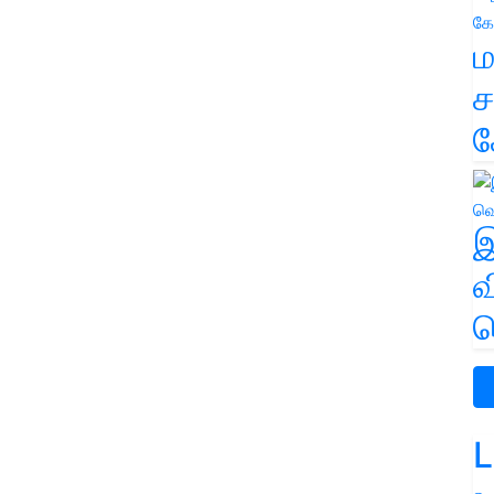
ம
ச
க
இ
வ
வ
L