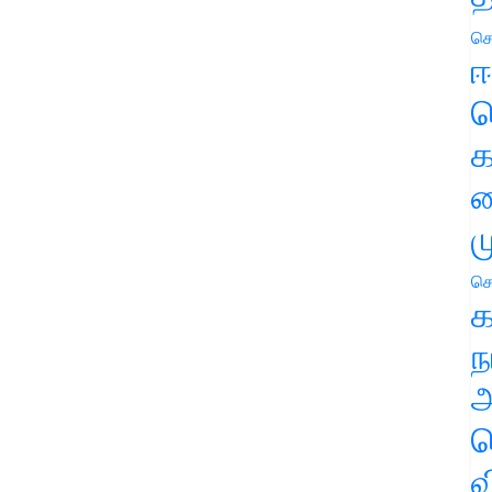
செ
ஈ
ப
க
வ
ம
செ
க
ந
அ
ச
வ