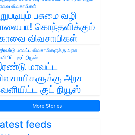
றுபடியும் பசுமை வழி
ாலையா! கொந்தளிக்கும்
ோவை விவசாயிகள்
ரண்டு மாவட்ட
ிவசாயிகளுக்கு அரசு
ெளியிட்ட குட் நியூஸ்
More Stories
atest feeds