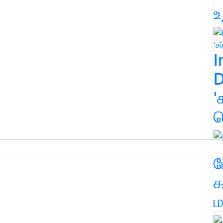
உ
I
D
'
க
ம
க
ம