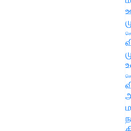
ஊ
ம
செ
வ
ம
உ
செ
வ
அ
ம
ந
த