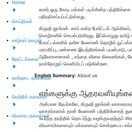
Home
சுமார் ஒரு கோடி மக்கள் படிக்கின்ற பத்திரிக்கை
பதிவுசெய்யப்பட்டுள்ளது.
செய்திகள்
கிருஷி ஜாக்ரன். காம் என்ற போர்ட்டல் ஆங்கிலம
மொழிகளில் செயல்படுகிறது. இப்பொழுது தமிழ் ம
வாழ்வும் நலமும்
போரட்டல்களில் நவீன வேளாண் தொழில் நுட்பங்கள
பராமரிப்பு, பண்ணை இயந்திரங்கள் பயன்பாடு, பயி
ஆலோசனைகள் , சந்தை விலை நிலவரங்கள், வேள
தோட்டக்கலை
நாள்தோறும் வெளியிடப் படுகின்றன.
English Summary:
About us
கால்நடை தகவல்கள்
எங்களுக்கு ஆதரவளியுங்கள
வெற்றிக் கதைகள்
அன்பான நேயர்களே, கிருஷி ஜாக்ரன் வாசகராகத்
வாசகர்களால் தான் வேளாண் பத்திரிக்கைத் துற
விவசாய தகவல்கள்
உயர்ந்த தரத்தில் தொடர்ந்து வழங்குவதற்கும் க
விவசாயிகளையும் மக்களையும் சென்றடைய உங்