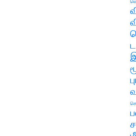
வெ
வ
வ
ஹ
ட
இ
ம
ப
வ
செ
ப
ச
ம