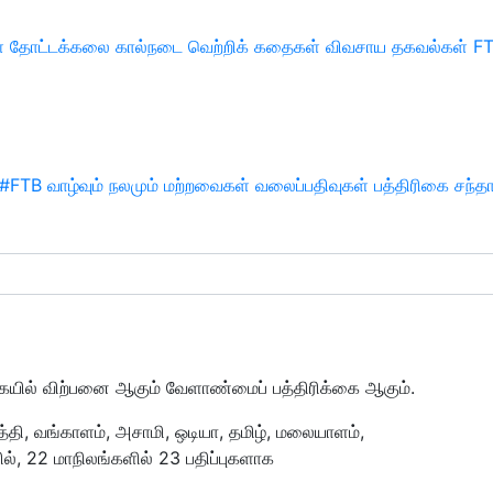
்
தோட்டக்கலை
கால்நடை
வெற்றிக் கதைகள்
விவசாய தகவல்கள்
F
#FTB
வாழ்வும் நலமும்
மற்றவைகள்
வலைப்பதிவுகள்
பத்திரிகை சந்த
ையில் விற்பனை ஆகும் வேளாண்மைப் பத்திரிக்கை ஆகும்.
ாத்தி, வங்காளம், அசாமி, ஒடியா, தமிழ், மலையாளம்,
ல், 22 மாநிலங்களில் 23 பதிப்புகளாக