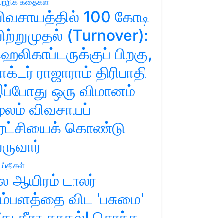
ற்றிக் கதைகள்
ிவசாயத்தில் 100 கோடி
ிற்றுமுதல் (Turnover):
ெலிகாப்டருக்குப் பிறகு,
ாக்டர் ராஜாராம் திரிபாதி
ப்போது ஒரு விமானம்
ூலம் விவசாயப்
ுரட்சியைக் கொண்டு
ருவார்
ய்திகள்
ல ஆயிரம் டாலர்
ம்பளத்தை விட 'பசுமை'
ீது தீரா காதல்! சொந்த