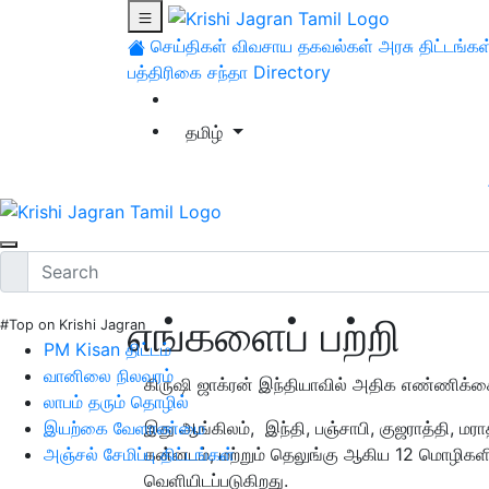
செய்திகள்
விவசாய தகவல்கள்
அரசு திட்டங்கள
பத்திரிகை சந்தா
Directory
தமிழ்
எங்களைப் பற்றி
#Top on Krishi Jagran
PM Kisan திட்டம்
வானிலை நிலவரம்
கிருஷி ஜாக்ரன் இந்தியாவில் அதிக எண்ணிக்க
லாபம் தரும் தொழில்
இயற்கை வேளாண்மை
இது ஆங்கிலம், இந்தி, பஞ்சாபி, குஜராத்தி, மர
அஞ்சல் சேமிப்பு திட்டங்கள்
கன்னடம், மற்றும் தெலுங்கு ஆகிய 12 மொழிகளி
வெளியிடப்படுகிறது.