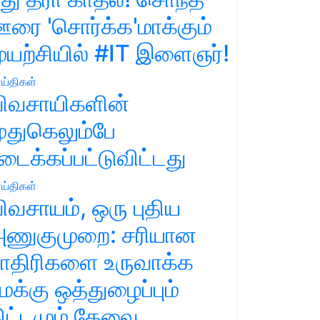
ரை 'சொர்க்க'மாக்கும்
ுயற்சியில் #IT இளைஞர்!
ய்திகள்
ிவசாயிகளின்
ுதுகெலும்பே
டைக்கப்பட்டுவிட்டது
ய்திகள்
ிவசாயம், ஒரு புதிய
ணுகுமுறை: சரியான
ாதிரிகளை உருவாக்க
மக்கு ஒத்துழைப்பும்
ிட்டமும் தேவை.