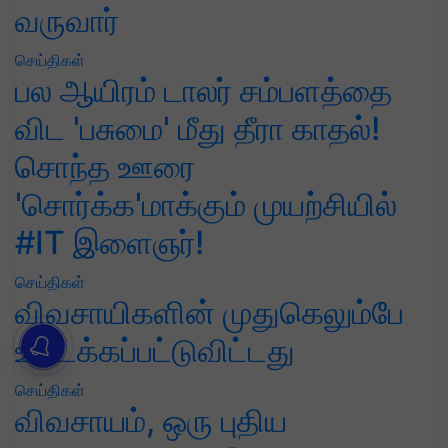
வருவார்
செய்திகள்
பல ஆயிரம் டாலர் சம்பளத்தை
விட 'பசுமை' மீது தீரா காதல்!
சொந்த ஊரை
'சொர்க்க'மாக்கும் முயற்சியில்
#IT இளைஞர்!
செய்திகள்
விவசாயிகளின் முதுகெலும்பே
உடைக்கப்பட்டுவிட்டது
செய்திகள்
விவசாயம், ஒரு புதிய