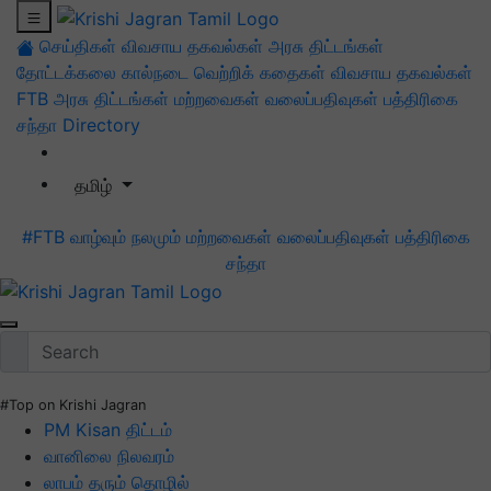
செய்திகள்
விவசாய தகவல்கள்
அரசு திட்டங்கள்
தோட்டக்கலை
கால்நடை
வெற்றிக் கதைகள்
விவசாய தகவல்கள்
FTB
அரசு திட்டங்கள்
மற்றவைகள்
வலைப்பதிவுகள்
பத்திரிகை
சந்தா
Directory
தமிழ்
#FTB
வாழ்வும் நலமும்
மற்றவைகள்
வலைப்பதிவுகள்
பத்திரிகை
சந்தா
#Top on Krishi Jagran
PM Kisan திட்டம்
வானிலை நிலவரம்
லாபம் தரும் தொழில்