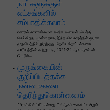
நாட்களுக்குள்
லட்சங்களில்
சம்பாதிக்கலாம்
பீகாரில் காளான்களை அதிக அளவில் உற்பத்தி
செய்கிறது. முன்னதாக, இந்த விவகாரத்தில் ஒடிசா
முதலிடத்தில் இருந்தது. தேசிய தோட்டக்கலை
வாரியத்தின் கூற்றுப்படி, 2021-22 ஆம் ஆண்டில்
பீகாரில்…
முருங்கையின்
குறிப்பிடத்தக்க
நன்மைகளை
தெரிந்துகொள்ளலாம்
"மிராக்கிள் ட்ரீ" அல்லது "ட்ரீ ஆஃப் லைஃப்" என்றும்