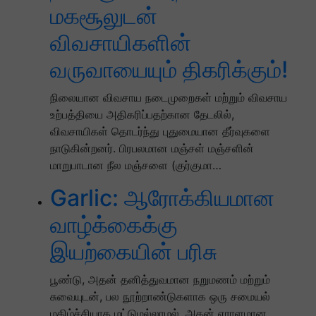
மகசூலுடன்
விவசாயிகளின்
வருவாயையும் திகரிக்கும்!
நிலையான விவசாய நடைமுறைகள் மற்றும் விவசாய
உற்பத்தியை அதிகரிப்பதற்கான தேடலில்,
விவசாயிகள் தொடர்ந்து புதுமையான தீர்வுகளை
நாடுகின்றனர். பிரபலமான மஞ்சள் மஞ்சளின்
மாறுபாடான நீல மஞ்சளை (குர்குமா…
Garlic: ஆரோக்கியமான
வாழ்க்கைக்கு
இயற்கையின் பரிசு
பூண்டு, அதன் தனித்துவமான நறுமணம் மற்றும்
சுவையுடன், பல நூற்றாண்டுகளாக ஒரு சமையல்
மகிழ்ச்சியாக மட்டுமல்லாமல், அதன் ஏராளமான