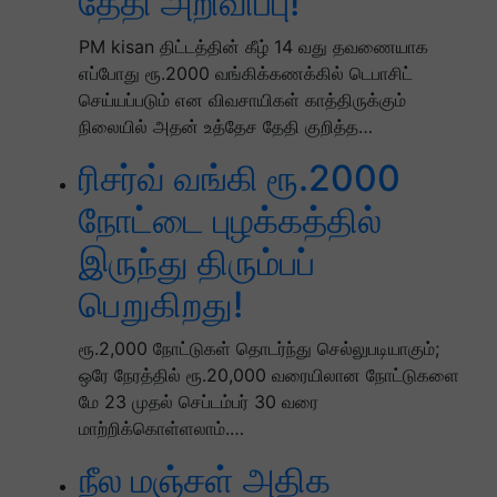
தேதி அறிவிப்பு!
PM kisan திட்டத்தின் கீழ் 14 வது தவணையாக
எப்போது ரூ.2000 வங்கிக்கணக்கில் டெபாசிட்
செய்யப்படும் என விவசாயிகள் காத்திருக்கும்
நிலையில் அதன் உத்தேச தேதி குறித்த…
ரிசர்வ் வங்கி ரூ.2000
நோட்டை புழக்கத்தில்
இருந்து திரும்பப்
பெறுகிறது!
ரூ.2,000 நோட்டுகள் தொடர்ந்து செல்லுபடியாகும்;
ஒரே நேரத்தில் ரூ.20,000 வரையிலான நோட்டுகளை
மே 23 முதல் செப்டம்பர் 30 வரை
மாற்றிக்கொள்ளலாம்.…
நீல மஞ்சள் அதிக