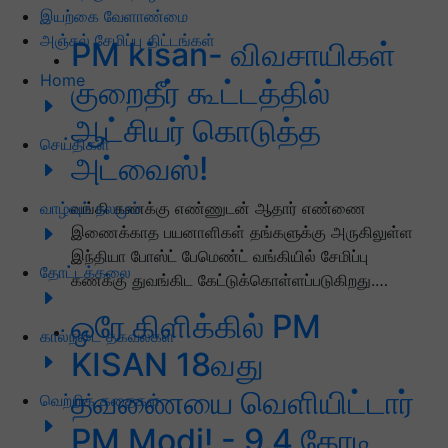
இயற்கை வேளாண்மை
அஞ்சல் சேமிப்பு திட்டங்கள்
PM kisan- விவசாயிகள்
Home
குறைதீர் கூட்டத்தில்
ஆட்சியர் கொடுத்த
செய்திகள்
அட்வைஸ்!
வாழ்வும் நலமும்
வங்கி கணக்கு எண்ணுடன் ஆதார் எண்ணை
இணைக்காத பயனாளிகள் தங்களுக்கு அருகிலுள்ள
இந்தியா போஸ்ட் பேமெண்ட் வங்கியில் சேமிப்பு
தோட்டக்கலை
கணக்கு துவங்கிட கேட்டுக்கொள்ளப்படுகிறது.…
ஒரே கிளிக்கில் PM
கால்நடை தகவல்கள்
KISAN 18வது
தவணையை வெளியிட்டார்
வெற்றிக் கதைகள்
PM Modi! - 9.4 கோடி