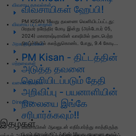
விவசாய தகவல்கள்
விவசாயிகள் ஹேப்பி!
PM KISAN 18வது தவணை வெளியிடப்பட்டது:
விவசாய பட்டறைகள்
பிரதமர் நரேந்திர மோடி இன்று (அக்டோபர் 05,
2024) மகாராஷ்டிராவின் வாஷிமில் நடைபெற்ற
நிகழ்ச்சியில் கலந்துகொண்ட போது, 9.4 கோடி…
அரசு திட்டங்கள்
PM Kisan - திட்டத்தின்
மற்றவைகள்
அடுத்த தவனை
வெளியிடப்படும் தேதி
வலைப்பதிவுகள்
அறிவிப்பு - பயனாளியின்
நிலையை இங்கே
Directory
சரிபார்க்கவும்!!
இதழ்கள்
விவசாயிகள் ஆவலுடன் எதிர்பார்த்து காத்திருந்த
பி.எம் கிசான் திட்டத்தின் 18வது தவணை வரும்
எங்கள் அச்சு மற்றும் டிஜிட்டல் பத்திரிகைகளுக்கு குழுசேரவும்