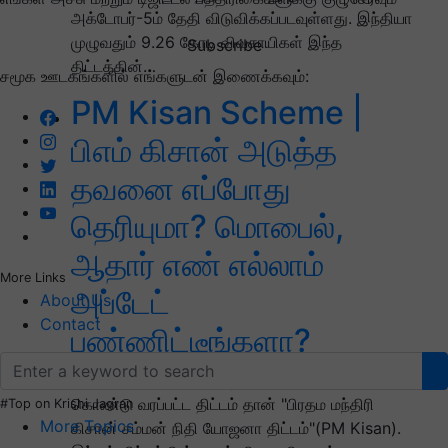
அக்டோபர்-5ம் தேதி விடுவிக்கப்படவுள்ளது. இந்தியா
முழுவதும் 9.26 கோடி விவசாயிகள் இந்த
Subscribe
திட்டத்தின்…
சமூக ஊடகங்களில் எங்களுடன் இணைக்கவும்:
PM Kisan Scheme |
பிஎம் கிசான் அடுத்த
தவனை எப்போது
தெரியுமா? மொபைல்,
ஆதார் எண் எல்லாம்
More Links
அப்டேட்
About Us
Contact
பண்ணிட்டீங்களா?
நலிவடைந்த விவசாயிகளுக்கு உதவுவதற்காக
கொண்டு வரப்பட்ட திட்டம் தான் "பிரதம மந்திரி
#Top on Krishi Jagran
More Topics
கிசான் சம்மன் நிதி யோஜனா திட்டம்"(PM Kisan).