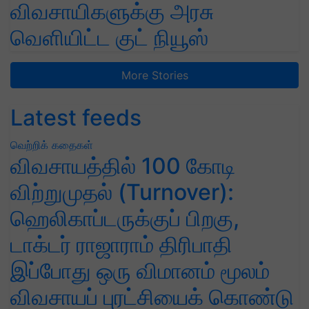
விவசாயிகளுக்கு அரசு
வெளியிட்ட குட் நியூஸ்
More Stories
Latest feeds
வெற்றிக் கதைகள்
விவசாயத்தில் 100 கோடி
விற்றுமுதல் (Turnover):
ஹெலிகாப்டருக்குப் பிறகு,
டாக்டர் ராஜாராம் திரிபாதி
இப்போது ஒரு விமானம் மூலம்
விவசாயப் புரட்சியைக் கொண்டு