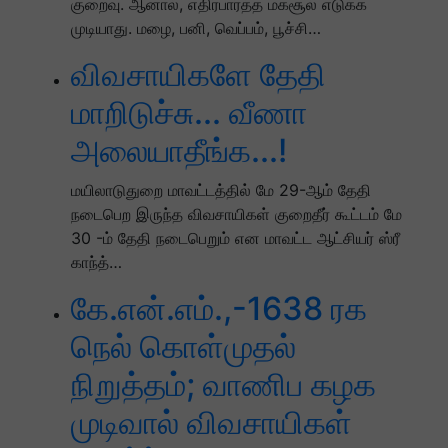
குறைவு. ஆனால், எதிர்பார்த்த மகசூல் எடுக்க
முடியாது. மழை, பனி, வெப்பம், பூச்சி…
விவசாயிகளே தேதி
மாறிடுச்சு... வீணா
அலையாதீங்க...!
மயிலாடுதுறை மாவட்டத்தில் மே 29-ஆம் தேதி
நடைபெற இருந்த விவசாயிகள் குறைதீர் கூட்டம் மே
30 -ம் தேதி நடைபெறும் என மாவட்ட ஆட்சியர் ஸ்ரீ
காந்த்…
கே.என்.எம்.,-1638 ரக
நெல் கொள்முதல்
நிறுத்தம்; வாணிப கழக
முடிவால் விவசாயிகள்