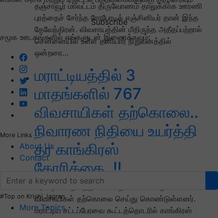
தஞ்சாவூர் மாவட்டம் திருவோணம் தாலுக்காக ஊரணி
புரத்தைச் சேர்ந்த ரோபோடிக் எஞ்சினியர் தான் இந்த
Subscribe
தேவேந்திரன். விவசாயத்தின் மீதிருந்த அதீதப்பற்றால்
சமூக ஊடகங்களில் எங்களுடன் இணைக்கவும்:
சென்னையில் உள்ள தனியார் நிறுவனத்தில்
ஒன்றரை…
மராட்டியத்தில் 3
மாதங்களில் 767
விவசாயிகள் தற்கொலை..
நிவாரண நிதியை உயர்த்தி
More Links
தர காங்கிரஸ்
About Us
Contact
கோரிக்கை..!!
மராட்டிய மாநிலத்தில் 3 மாதங்களில் மட்டும் 767
#Top on Krishi Jagran
விவசாயிகள் தற்கொலை செய்து கொண்டுள்ளனர்.
More Topics
மராட்டிய சட்டப்பேரவை கூட்டத்தொடரில் காங்கிரஸ்