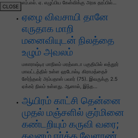
எம்.எல். ஏ. எழுப்பிய கேள்விக்கு அரசு தரப்பில்…
CLOSE
ஏழை விவசாயி தானே
எருதாக மாறி
மனைவியுடன் நிலத்தை
உழும் அவலம்
மகாராஷ்டிர மாநிலம் மரத்வாடா பகுதியில் லத்தூர்
மாவட்டத்தில் உள்ள ஹடோல்டி கிராமத்தைச்
சேர்ந்தவர் அம்பதாஸ் பவார் (75). இவருக்கு 2.5
ஏக்கர் நிலம் உள்ளது. ஆனால், இந்த…
ஆயிரம் காட்சி தென்னை
முதல் மஞ்சளில் குர்மினை
கண்டறியும் கருவி வரை;
கவனம் ஈர்த்த வேளாண்