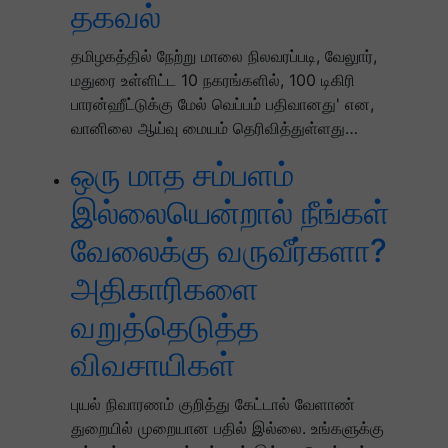
தகவல்
தமிழகத்தில் நேற்று மாலை நிலவரப்படி, வேலுார்,
மதுரை உள்ளிட்ட 10 நகரங்களில், 100 டிகிரி
பாரன்ஹீட்டுக்கு மேல் வெப்பம் பதிவானது' என,
வானிலை ஆய்வு மையம் தெரிவித்துள்ளது…
ஒரு மாத சம்பளம்
இல்லையென்றால் நீங்கள்
வேலைக்கு வருவீர்களா?
அதிகாரிகளை
வறுத்தெடுத்த
விவசாயிகள்
புயல் நிவாரணம் குறித்து கேட்டால் வேளாண்
துறையில் முறையான பதில் இல்லை. உங்களுக்கு