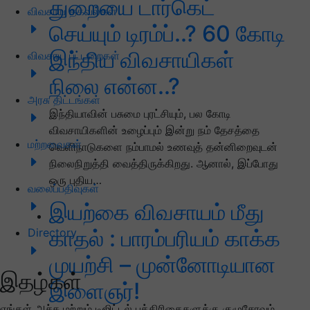
துறையை டார்கெட்
விவசாய தகவல்கள்
செய்யும் டிரம்ப்..? 60 கோடி
இந்திய விவசாயிகள்
விவசாய பட்டறைகள்
நிலை என்ன..?
அரசு திட்டங்கள்
இந்தியாவின் பசுமை புரட்சியும், பல கோடி
விவசாயிகளின் உழைப்பும் இன்று நம் தேசத்தை
மற்றவைகள்
வெளிநாடுகளை நம்பாமல் உணவுத் தன்னிறைவுடன்
நிலைநிறுத்தி வைத்திருக்கிறது. ஆனால், இப்போது
ஒரு புதிய…
வலைப்பதிவுகள்
இயற்கை விவசாயம் மீது
காதல் : பாரம்பரியம் காக்க
Directory
முயற்சி – முன்னோடியான
இதழ்கள்
இளைஞர்!
எங்கள் அச்சு மற்றும் டிஜிட்டல் பத்திரிகைகளுக்கு குழுசேரவும்