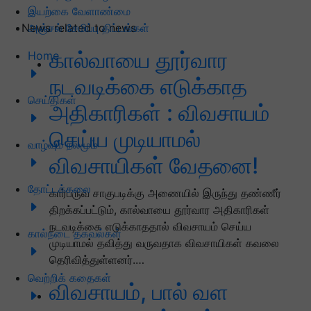
இயற்கை வேளாண்மை
அஞ்சல் சேமிப்பு திட்டங்கள்
News related to news
கால்வாயை தூர்வார
Home
நடவடிக்கை எடுக்காத
செய்திகள்
அதிகாரிகள் : விவசாயம்
செய்ய முடியாமல்
வாழ்வும் நலமும்
விவசாயிகள் வேதனை!
தோட்டக்கலை
கார்பருவ சாகுபடிக்கு அணையில் இருந்து தண்ணீர்
திறக்கப்பட்டும், கால்வாயை தூர்வார அதிகாரிகள்
நடவடிக்கை எடுக்காததால் விவசாயம் செய்ய
கால்நடை தகவல்கள்
முடியாமல் தவித்து வருவதாக விவசாயிகள் கவலை
தெரிவித்துள்ளனர்.…
வெற்றிக் கதைகள்
விவசாயம், பால் வள