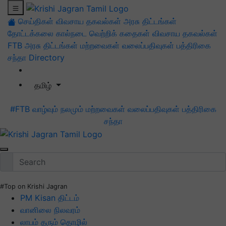
செய்திகள்
விவசாய தகவல்கள்
அரசு திட்டங்கள்
தோட்டக்கலை
கால்நடை
வெற்றிக் கதைகள்
விவசாய தகவல்கள்
FTB
அரசு திட்டங்கள்
மற்றவைகள்
வலைப்பதிவுகள்
பத்திரிகை
சந்தா
Directory
தமிழ்
#FTB
வாழ்வும் நலமும்
மற்றவைகள்
வலைப்பதிவுகள்
பத்திரிகை
சந்தா
#Top on Krishi Jagran
PM Kisan திட்டம்
வானிலை நிலவரம்
லாபம் தரும் தொழில்