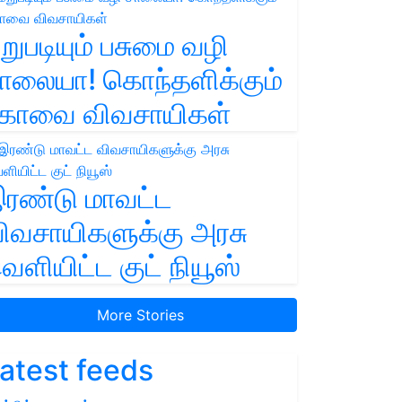
றுபடியும் பசுமை வழி
ாலையா! கொந்தளிக்கும்
ோவை விவசாயிகள்
ரண்டு மாவட்ட
ிவசாயிகளுக்கு அரசு
ெளியிட்ட குட் நியூஸ்
More Stories
atest feeds