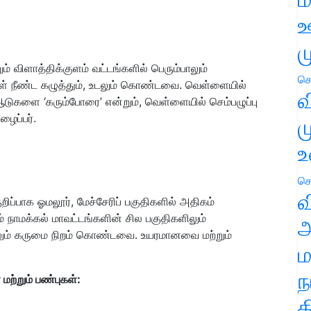
ஊ
ம
ும் விளாத்திக்குளம் வட்டங்களில் பெரும்பாலும்
செ
 நீண்ட கழுத்தும், உடலும் கொண்டவை. வெள்ளையில்
வ
டுகளை ‘கரும்போரை’ என்றும், வெள்ளையில் செம்பழுப்பு
ைப்பர்.
ம
உ
செ
வ
ப்பாக ஓமலூர், மேச்சேரிப் பகுதிகளில் அதிகம்
ம் நாமக்கல் மாவட்டங்களின் சில பகுதிகளிலும்
அ
ிலும் கருமை நிறம் கொண்டவை. உயரமானவை மற்றும்
ம
ந
மற்றும் பண்புகள்:
த