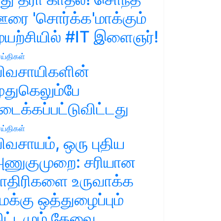
ரை 'சொர்க்க'மாக்கும்
ுயற்சியில் #IT இளைஞர்!
ய்திகள்
ிவசாயிகளின்
ுதுகெலும்பே
டைக்கப்பட்டுவிட்டது
ய்திகள்
ிவசாயம், ஒரு புதிய
ணுகுமுறை: சரியான
ாதிரிகளை உருவாக்க
மக்கு ஒத்துழைப்பும்
ிட்டமும் தேவை.