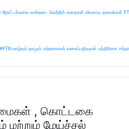
்
தோட்டக்கலை
கால்நடை
வெற்றிக் கதைகள்
விவசாய தகவல்கள்
F
#FTB
வாழ்வும் நலமும்
மற்றவைகள்
வலைப்பதிவுகள்
பத்திரிகை சந்த
ன்மைகள் , கொட்டகை
ம் மற்றும் மேய்ச்சல்