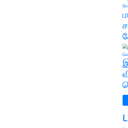
ம
ச
க
இ
வ
வ
L