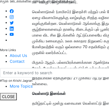
சமூக ஊடகங்களில் எங்களுடன் இணைக்கவும்:
பசு” என்று அழைக்கின்றனர்.
வெள்ளாடுகள் (மாமிசம்) இறைச்சி மற்றும் பால் 
ஏழை விவசாயிகளுக்கு வாழ்வுக்கு சிறந்த வழி
வழங்குகின்றன. வெள்ளாடுகள் ஆங்காங்கு இருக்க
சூழ்நிலைகளையும் தாண்டி கிடைக்கும் புல் பூண்
பாலை விட சில இடங்களில் ஆட்டுப்பாலையே விரும
முக்கிய உணவாகும். உலக சுகாதார நிறுவனப் கருத
போன்றவற்றில் வரும் ஒவ்வாமை 70 சதவிகிதம் க
More Links
முதலில் வளர்க்கப்பட்ட
About Us
Contact
மிருகம் ஆகும். பல்லாயிரக்கணக்கான ஆண்டுகள் ம
தோல், போன்றவற்றைப் பயன்படுத்தி வந்துள்ளனர்
இந்தியாவில் ஏறக்குறைய 21 முக்கிய ஆட்டு இன
#Top on Krishi Jagran
உள்ளவை.
More Topics
வெள்ளாடு இனங்கள்
CLOSE
தமிழ்நாட்டில் மூன்று வகையான வெள்ளாட்டு இ