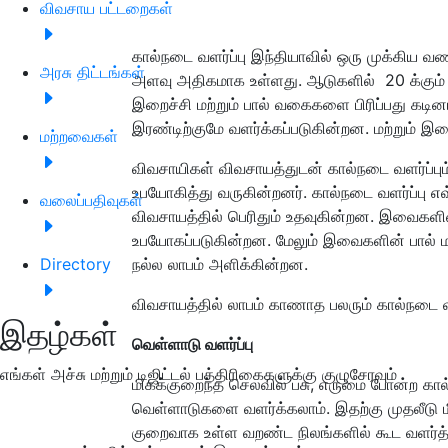
விவசாய பட்டறைகள்
கால்நடை வளர்ப்பு இந்தியாவில் ஒரு முக்கிய வண
அரசு திட்டங்கள்
அளவு அதிகமாக உள்ளது. ஆடுகளில் 20 க்கும்
இறைச்சி மற்றும் பால் வகைகளை பிரிப்பது கடின
இரண்டிற்குமே வளர்க்கப்படுகின்றன. மற்றும
மற்றவைகள்
விவசாயிகள் விவசாயத்துடன் கால்நடை வளர்ப்பும
உபயோகித்து வருகின்றனர். கால்நடை வளர்ப்பு
வலைப்பதிவுகள்
விவசாயத்தில் பெரிதும் உதவுகின்றன. இவைகளின
உபயோகப்படுகின்றன. மேலும் இவைகளின் பால் 
Directory
நல்ல லாபம் அளிக்கின்றன.
விவசாயத்தில் லாபம் காணாத பலரும் கால்நடை வளர
இதழ்கள்
வெள்ளாடு வளர்ப்பு
எங்கள் அச்சு மற்றும் டிஜிட்டல் பத்திரிகைகளுக்கு குழுசேரவும்
மிகக்குறைந்த செலவில் பசு, எருமை போன்ற கால
வெள்ளாடுகளை வளர்க்கலாம். இதற்கு முதலீடு 
குறைவாக உள்ள வறண்ட நிலங்களில் கூட வளர்