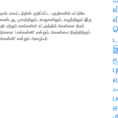
வெ
வ
நகர் மாவட்டத்தின் குறிப்பிட்ட பகுதிகளில் மட்டுமே
வ
்டது, முகத்திலும், காதுகளிலும், கழுத்திலும் இரு
ி மற்றும் கால்களின் உட்புறத்தில் வெள்ளை நிறம்
ஹ
களை ‘பால்கன்னி’ என்றும், வெண்மை நிறத்திற்குப்
ட
கன்னி’ என்றும் அழைப்பர்.
இ
ம
ப
வ
செ
ப
ச
ம