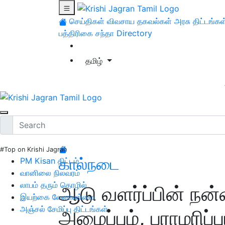
செய்திகள்
விவசாய தகவல்கள்
அரசு திட்டங்கள
பத்திரிகை சந்தா
Directory
தமிழ்
#Top on Krishi Jagran
கால்நடை
PM Kisan திட்டம்
வானிலை நிலவரம்
லாபம் தரும் தொழில்
ஆடு வளர்ப்பின் ந
இயற்கை வேளாண்மை
அஞ்சல் சேமிப்பு திட்டங்கள்
அமைப்பும், பராமரிப்பு