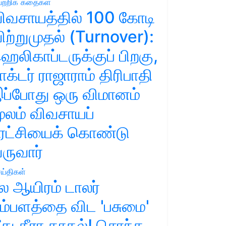
ற்றிக் கதைகள்
ிவசாயத்தில் 100 கோடி
ிற்றுமுதல் (Turnover):
ெலிகாப்டருக்குப் பிறகு,
ாக்டர் ராஜாராம் திரிபாதி
ப்போது ஒரு விமானம்
ூலம் விவசாயப்
ுரட்சியைக் கொண்டு
ருவார்
ய்திகள்
ல ஆயிரம் டாலர்
ம்பளத்தை விட 'பசுமை'
ீது தீரா காதல்! சொந்த