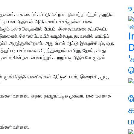
உ
தேவைக்காக வளர்க்கப்படுகின்றன. நிலமற்ற மற்றும் குறுநில
காட்டியான ஆடுகள் அதிக ஊட்டச்சத்துள்ள பாலை
ும் புதர்ச்செடிகளில் மேயும். அசாதாரமாண தட்பவெப்ப
I
டுகளைக் கொண்டே உயிர் வாழக்கூடியது. உலகில் மாட்டுப்
்பி அருந்துகின்றனர். அது போல் ஆட்டு இறைச்சியும், ஒரு
D
்துப்படி பசும்பாலை அருந்துவதால் வயிறு, தோல், காது
'
ுணமாகின்றன. வரலாற்றுக்கூற்றுப்படி ஆடுகளே முதன்
க
ுன்பிருந்தே மனிதர்கள் ஆட்டின் பால், இறைச்சி, முடி,
.
ம
ங்கள் உள்ளன. இதில் தமிழ்நாட்டில் முக்கிய இனங்களாக
க
ம
னங்கள் உள்ளன.