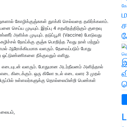
ம
ாறுகளால் கோழிக்குஞ்சுகள் துாக்கி செல்வதை தவிர்க்கலாம்.
ச
பனை செய்ய முடியும். இறப்பு 4 சதவீதத்திற்கும் குறைவு
க
்ணீர் அளிக்க முடியும். தடுப்பூசி (Vaccine) போடுவது
ிச்சல் நோய்க்கு குஞ்சு பொறித்த 7வது நாள் மற்றும்
்காமல் ஆரோக்கியமாக வளரும். தேவைப்படும் போது
 ஒட்டுண்ணிகளை நீக்குவதும் எளிது.
இ
எடையுடன் வளரும். போதுமான அடர்தீவனம் அளித்தால்
வ
் எடை கிடைக்கும். ஒரு கிலோ உடல் எடை வளர 3 முதல்
ிருப்பில் உள்ளவர்களுக்கு தொல்லையின்றி பெண்கள்
வ
நிலையம்,
L