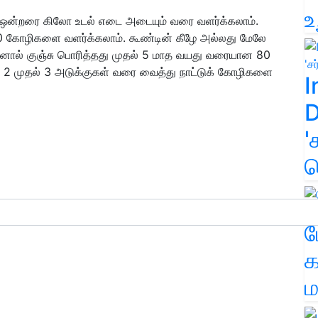
உ
ஒன்றரை கிலோ உடல் எடை அடையும் வரை வளர்க்கலாம்.
0 கோழிகளை வளர்க்கலாம். கூண்டின் கீழே அல்லது மேலே
ல் குஞ்சு பொரித்தது முதல் 5 மாத வயது வரையான 80
் 2 முதல் 3 அடுக்குகள் வரை வைத்து நாட்டுக் கோழிகளை
I
D
'
க
ம
க
ம