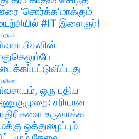
ரை 'சொர்க்க'மாக்கும்
ுயற்சியில் #IT இளைஞர்!
ய்திகள்
ிவசாயிகளின்
ுதுகெலும்பே
டைக்கப்பட்டுவிட்டது
ய்திகள்
ிவசாயம், ஒரு புதிய
ணுகுமுறை: சரியான
ாதிரிகளை உருவாக்க
மக்கு ஒத்துழைப்பும்
ிட்டமும் தேவை.