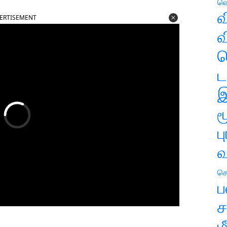
வெ
வ
ERTISEMENT
வ
ஹ
ட
இ
ம
ப
வ
செ
ப
ச
ம