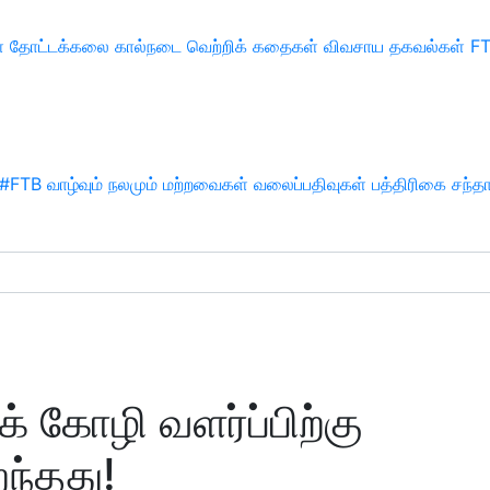
்
தோட்டக்கலை
கால்நடை
வெற்றிக் கதைகள்
விவசாய தகவல்கள்
F
#FTB
வாழ்வும் நலமும்
மற்றவைகள்
வலைப்பதிவுகள்
பத்திரிகை சந்த
் கோழி வளர்ப்பிற்கு
ந்தது!