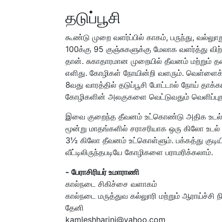
தடுப்பூசி
கூண்டு முறை வளர்ப்பில் காகம், பருந்து, வல்லு
100க்கு 95 குஞ்சுகளுக்கு மேலாக வளர்த்து விற்
தான். சுகாதாரமான முறையில் தீவனம் மற்றும் தண
எளிது. கோழிகள் நோயின்றி வளரும். வெள்ளைக்கழ
8வது வாரத்தில் தடுப்பூசி போட்டால் நோய் தாக
கோழிகளின் அலகுகளை வெட்டுவதும் வெளிப்புற
இவை குறைந்த தீவனம் உட்கொண்டு அதிக உடல் 
மூன்று மாதங்களில் சராசரியாக ஒரு கிலோ உடல
3½ கிலோ தீவனம் உட்கொள்ளும். பக்கத்து குடிய
வீட்டிலிருந்தபடியே கோழிகளை பராமரிக்கலாம்.
- பேராசிரியர் உமாராணி
கால்நடை சிகிச்சை வளாகம்
கால்நடை மருத்துவ கல்லுாரி மற்றும் ஆராய்ச்சி 
தேனி
kamleshharini@yahoo.com