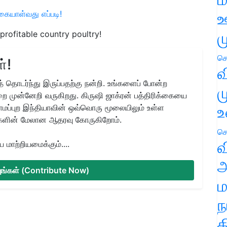
ஊ
கையாள்வது எப்படி!
ம
profitable country poultry!
செ
்!
வ
 தொடர்ந்து இருப்பதற்கு நன்றி. உங்களைப் போன்ற
ம
ை முன்னேறி வருகிறது. கிருஷி ஜாக்ரன் பத்திரிக்கையை
உ
ிராமப்புற இந்தியாவின் ஒவ்வொரு மூலையிலும் உள்ள
களின் மேலான ஆதரவு கோருகிறோம்.
செ
வ
மாற்றியமைக்கும்....
அ
்யுங்கள் (Contribute Now)
ம
ந
த