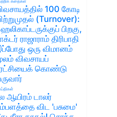
ற்றிக் கதைகள்
ிவசாயத்தில் 100 கோடி
ிற்றுமுதல் (Turnover):
ெலிகாப்டருக்குப் பிறகு,
ாக்டர் ராஜாராம் திரிபாதி
ப்போது ஒரு விமானம்
ூலம் விவசாயப்
ுரட்சியைக் கொண்டு
ருவார்
ய்திகள்
ல ஆயிரம் டாலர்
ம்பளத்தை விட 'பசுமை'
ீது தீரா காதல்! சொந்த