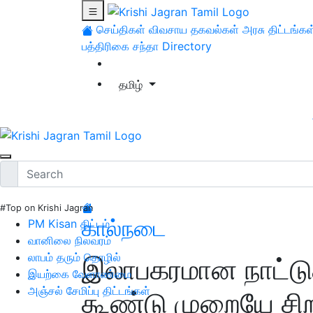
செய்திகள்
விவசாய தகவல்கள்
அரசு திட்டங்கள
பத்திரிகை சந்தா
Directory
தமிழ்
#Top on Krishi Jagran
கால்நடை
PM Kisan திட்டம்
வானிலை நிலவரம்
லாபம் தரும் தொழில்
இலாபகரமான நாட்டுக
இயற்கை வேளாண்மை
அஞ்சல் சேமிப்பு திட்டங்கள்
கூண்டு முறையே சிற