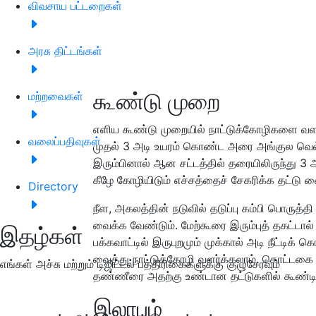
விவசாய பட்டறைகள்
அரசு திட்டங்கள்
கூண்டு முறை
மற்றவைகள்
எளிய கூண்டு முறையில் நாட்டுக்கோழிகளை வளர்
வலைப்பதிவுகள்
முதல் 3 அடி உயரம் கொண்ட அரை அங்குல வெல
இரும்பினால் ஆன சட்டத்தில் தரையிலிருந்து 3 
கீழே கோழியிடும் எச்சத்தைச் சேகரிக்க தட்டு 
Directory
நீள, அகலத்தின் நடுவில் தடுப்பு கம்பி பொருத்
வைக்க வேண்டும். மேற்கூரை இரும்புத் தகட்டால்
இதழ்கள்
பக்கவாட்டில் இருபுறமும் முக்கால் அடி நீட்டிக
வைத்து நாட்டுக்கோழி வளர்க்கலாம். கொட்டகை
எங்கள் அச்சு மற்றும் டிஜிட்டல் பத்திரிகைகளுக்கு குழுசேரவும்
தண்ணீரை அதற்கு உண்டான தட்டுகளில் கூண்டி
இலாபம்