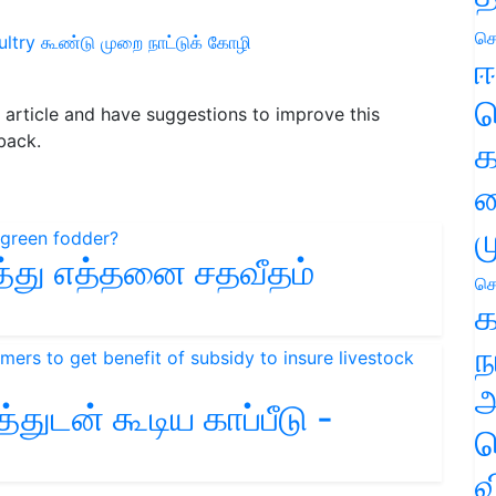
செ
ultry
கூண்டு முறை
நாட்டுக் கோழி
ஈ
ப
is article and have suggestions to improve this
back.
க
வ
ம
சத்து எத்தனை சதவீதம்
செ
க
ந
அ
ுடன் கூடிய காப்பீடு -
ச
வ