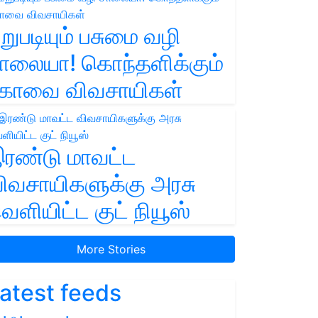
றுபடியும் பசுமை வழி
ாலையா! கொந்தளிக்கும்
ோவை விவசாயிகள்
ரண்டு மாவட்ட
ிவசாயிகளுக்கு அரசு
ெளியிட்ட குட் நியூஸ்
More Stories
atest feeds