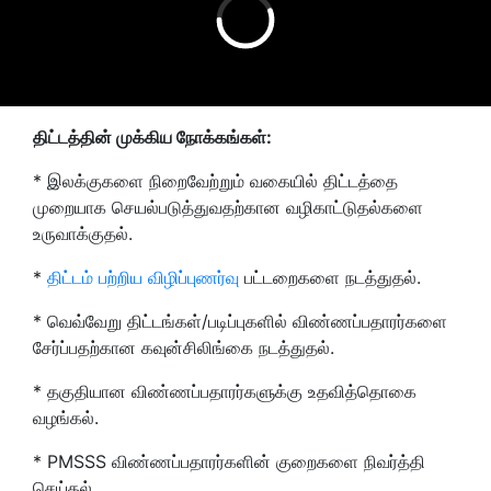
திட்டத்தின் முக்கிய நோக்கங்கள்:
* இலக்குகளை நிறைவேற்றும் வகையில் திட்டத்தை
முறையாக செயல்படுத்துவதற்கான வழிகாட்டுதல்களை
உருவாக்குதல்.
*
திட்டம் பற்றிய விழிப்புணர்வு
பட்டறைகளை நடத்துதல்.
* வெவ்வேறு திட்டங்கள்/படிப்புகளில் விண்ணப்பதாரர்களை
சேர்ப்பதற்கான கவுன்சிலிங்கை நடத்துதல்.
* தகுதியான விண்ணப்பதாரர்களுக்கு உதவித்தொகை
வழங்கல்.
* PMSSS விண்ணப்பதாரர்களின் குறைகளை நிவர்த்தி
செய்தல்.