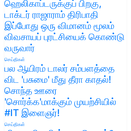
ஹெலிகாப்டருக்குப் பிறகு,
டாக்டர் ராஜாராம் திரிபாதி
இப்போது ஒரு விமானம் மூலம்
விவசாயப் புரட்சியைக் கொண்டு
வருவார்
செய்திகள்
பல ஆயிரம் டாலர் சம்பளத்தை
விட 'பசுமை' மீது தீரா காதல்!
சொந்த ஊரை
'சொர்க்க'மாக்கும் முயற்சியில்
#IT இளைஞர்!
செய்திகள்