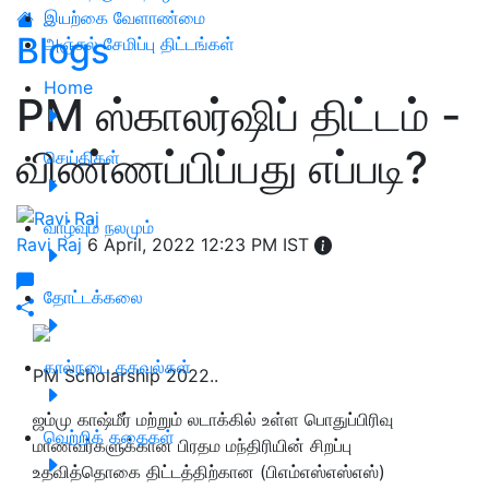
இயற்கை வேளாண்மை
Blogs
அஞ்சல் சேமிப்பு திட்டங்கள்
Home
PM ஸ்காலர்ஷிப் திட்டம் -
விண்ணப்பிப்பது எப்படி?
செய்திகள்
வாழ்வும் நலமும்
Ravi Raj
6 April, 2022 12:23 PM IST
தோட்டக்கலை
கால்நடை தகவல்கள்
PM Scholarship 2022..
ஜம்மு காஷ்மீர் மற்றும் லடாக்கில் உள்ள பொதுப்பிரிவு
வெற்றிக் கதைகள்
மாணவர்களுக்கான பிரதம மந்திரியின் சிறப்பு
உதவித்தொகை திட்டத்திற்கான (பிஎம்எஸ்எஸ்எஸ்)