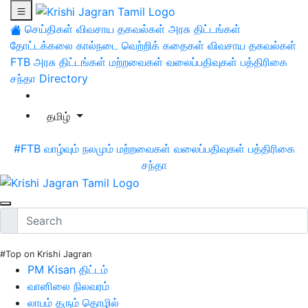
செய்திகள்
விவசாய தகவல்கள்
அரசு திட்டங்கள்
தோட்டக்கலை
கால்நடை
வெற்றிக் கதைகள்
விவசாய தகவல்கள்
FTB
அரசு திட்டங்கள்
மற்றவைகள்
வலைப்பதிவுகள்
பத்திரிகை
சந்தா
Directory
தமிழ்
#FTB
வாழ்வும் நலமும்
மற்றவைகள்
வலைப்பதிவுகள்
பத்திரிகை
சந்தா
#Top on Krishi Jagran
PM Kisan திட்டம்
வானிலை நிலவரம்
லாபம் தரும் தொழில்