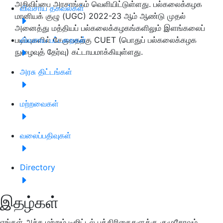
அறிவிப்பை அரசாங்கம் வெளியிட்டுள்ளது. பல்கலைக்கழக
விவசாய தகவல்கள்
மானியக் குழு (UGC) 2022-23 ஆம் ஆண்டு முதல்
அனைத்து மத்தியப் பல்கலைக்கழகங்களிலும் இளங்கலைப்
படிப்புகளில் சேருவதற்கு CUET (பொதுப் பல்கலைக்கழக
விவசாய பட்டறைகள்
நுழைவுத் தேர்வு) கட்டாயமாக்கியுள்ளது.
அரசு திட்டங்கள்
மற்றவைகள்
வலைப்பதிவுகள்
Directory
இதழ்கள்
எங்கள் அச்சு மற்றும் டிஜிட்டல் பத்திரிகைகளுக்கு குழுசேரவும்