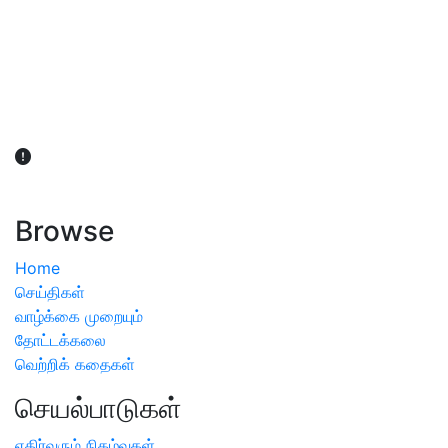
விவசாயிகள் நலன் கருதி சாகுபடி தொடர்பான சந்தேகம்
ஏற்பட்டால் வேளாண் விஞ்ஞானிகளை அணுகலாம்: தமிழக அரசு
அறிவிப்பு
Browse
Home
செய்திகள்
வாழ்க்கை முறையும்
தோட்டக்கலை
வெற்றிக் கதைகள்
செயல்பாடுகள்
எதிர்வரும் நிகழ்வுகள்