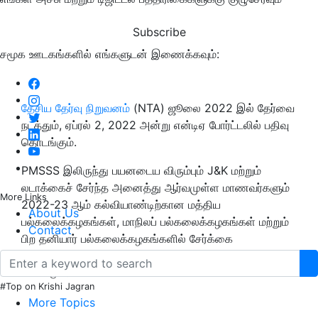
Subscribe
சமூக ஊடகங்களில் எங்களுடன் இணைக்கவும்:
தேசிய
தேர்வு
நிறுவனம்
(NTA) ஜூலை 2022 இல் தேர்வை
நடத்தும், ஏப்ரல் 2, 2022 அன்று என்டிஏ போர்ட்டலில் பதிவு
தொடங்கும்.
PMSSS இலிருந்து பயனடைய விரும்பும் J&K மற்றும்
லடாக்கைச் சேர்ந்த அனைத்து ஆர்வமுள்ள மாணவர்களும்
More Links
2022-23 ஆம் கல்வியாண்டிற்கான மத்திய
About Us
பல்கலைக்கழகங்கள், மாநிலப் பல்கலைக்கழகங்கள் மற்றும்
Contact
பிற தனியார் பல்கலைக்கழகங்களில் சேர்க்கை
நடைபெறும்போது CUET க்கு பதிவு செய்ய விண்ணப்பிக்க
வேண்டும்.
#Top on Krishi Jagran
More Topics