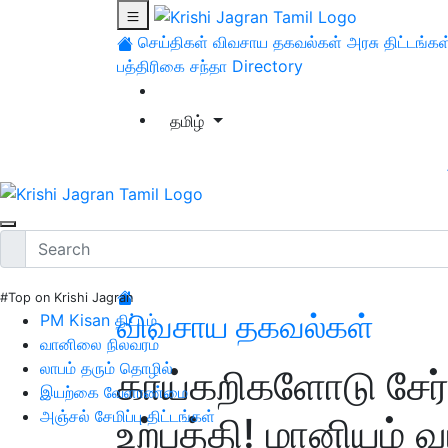
செய்திகள்
விவசாய தகவல்கள்
அரசு திட்டங்கள
பத்திரிகை சந்தா
Directory
தமிழ்
#Top on Krishi Jagran
விவசாய தகவல்கள்
PM Kisan திட்டம்
வானிலை நிலவரம்
லாபம் தரும் தொழில்
காய்கறிகளோடு சேர்த
இயற்கை வேளாண்மை
அஞ்சல் சேமிப்பு திட்டங்கள்
உற்பத்தி! மானியம் வ