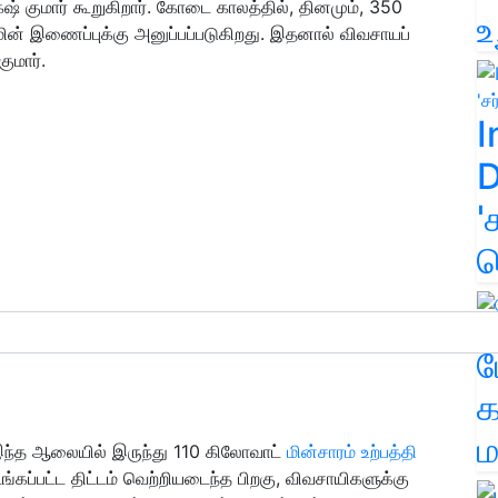
ேஷ் குமார் கூறுகிறார். கோடை காலத்தில், தினமும், 350
உ
, மின் இணைப்புக்கு அனுப்பப்படுகிறது. இதனால் விவசாயப்
குமார்.
I
D
'
க
ம
க
ம
இந்த ஆலையில் இருந்து 110 கிலோவாட்
மின்சாரம் உற்பத்தி
டங்கப்பட்ட திட்டம் வெற்றியடைந்த பிறகு, விவசாயிகளுக்கு