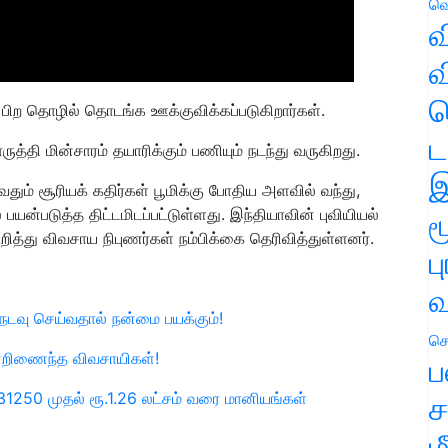
வெ
வ
வ
ஹ
பிற தொழில் தொடங்க ஊக்குவிக்கப்படுகிறார்கள்.
ட
ுத்தி மின்சாரம் தயாரிக்கும் பணியும் நடந்து வருகிறது.
இ
தும் சூரியக் கதிர்கள் பூமிக்கு போதிய அளவில் வந்து,
யன்படுத்த திட்டமிடப்பட்டுள்ளது. இந்தியாவின் புவியியல்
ம
ுறித்து விவசாய நிபுணர்கள் நம்பிக்கை தெரிவித்துள்ளனர்.
ப
வ
ி நடவு செய்வதால் நன்மை பயக்கும்!
செ
ன்றிணைந்த விவசாயிகள்!
ப
.31250 முதல் ரூ.1.26 லட்சம் வரை மானியங்கள்
ச
ம