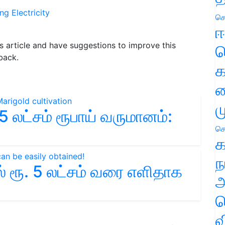
ing
Electricity
செ
ஈ
his article and have suggestions to improve this
ப
back.
க
வ
ம
5 லட்சம் ரூபாய் வருமானம்:
செ
க
ந
 ரூ. 5 லட்சம் வரை எளிதாக
அ
ச
வ