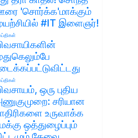
ரை 'சொர்க்க'மாக்கும்
ுயற்சியில் #IT இளைஞர்!
ய்திகள்
ிவசாயிகளின்
ுதுகெலும்பே
டைக்கப்பட்டுவிட்டது
ய்திகள்
ிவசாயம், ஒரு புதிய
ணுகுமுறை: சரியான
ாதிரிகளை உருவாக்க
மக்கு ஒத்துழைப்பும்
ிட்டமும் தேவை.