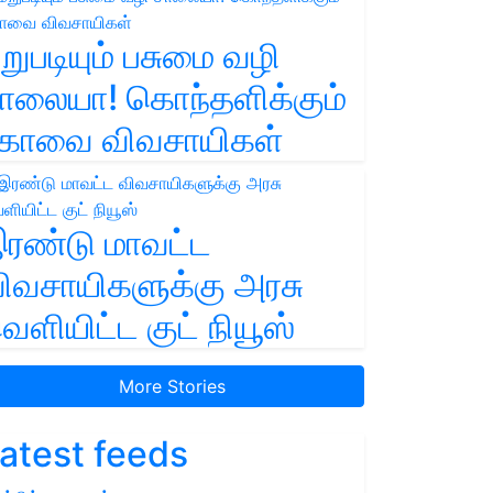
றுபடியும் பசுமை வழி
ாலையா! கொந்தளிக்கும்
ோவை விவசாயிகள்
ரண்டு மாவட்ட
ிவசாயிகளுக்கு அரசு
ெளியிட்ட குட் நியூஸ்
More Stories
atest feeds