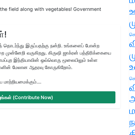
ஊ
n the field along with vegetables! Government
ம
்!
செ
வ
 தொடர்ந்து இருப்பதற்கு நன்றி. உங்களைப் போன்ற
ம
ை முன்னேறி வருகிறது. கிருஷி ஜாக்ரன் பத்திரிக்கையை
ிராமப்புற இந்தியாவின் ஒவ்வொரு மூலையிலும் உள்ள
உ
களின் மேலான ஆதரவு கோருகிறோம்.
செ
மாற்றியமைக்கும்....
வ
அ
்யுங்கள் (Contribute Now)
ம
ந
த