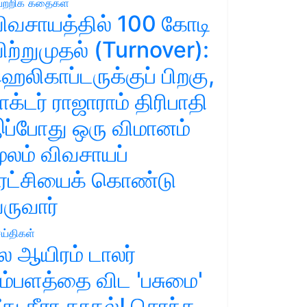
ற்றிக் கதைகள்
ிவசாயத்தில் 100 கோடி
ிற்றுமுதல் (Turnover):
ெலிகாப்டருக்குப் பிறகு,
ாக்டர் ராஜாராம் திரிபாதி
ப்போது ஒரு விமானம்
ூலம் விவசாயப்
ுரட்சியைக் கொண்டு
ருவார்
ய்திகள்
ல ஆயிரம் டாலர்
ம்பளத்தை விட 'பசுமை'
ீது தீரா காதல்! சொந்த