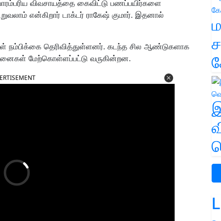
 பாரம்பரிய விவசாயத்தை கைவிட்டு பணப்பயிர்களை
றுவலாம் என்கிறார் டாக்டர் ராகேஷ் குமார். இதனால்
ம
ச
்கள் நம்பிக்கை தெரிவித்துள்ளனர். கடந்த சில ஆண்டுகளாக
க
ைகள் மேற்கொள்ளப்பட்டு வருகின்றன.
ERTISEMENT
இ
வ
வ
L