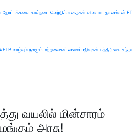
்
தோட்டக்கலை
கால்நடை
வெற்றிக் கதைகள்
விவசாய தகவல்கள்
F
#FTB
வாழ்வும் நலமும்
மற்றவைகள்
வலைப்பதிவுகள்
பத்திரிகை சந்த
்து வயலில் மின்சாரம்
ழங்கும் அரசு!