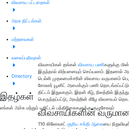
விவசாய பட்டறைகள்
அரசு திட்டங்கள்
மற்றவைகள்
வலைப்பதிவுகள்
விவசாயிகள் தங்கள்
விவசாய பணி
களுக்கு மின
இருந்தால் விற்பனையும் செய்யலாம். இதனால் அவ
Directory
டெல்லி முதலமைச்சரின் விவசாய வருமானம் பெருக்
சோலார் யூனிட் அமைக்கும் பணி தொடங்கப்பட்டுள
திட்டம் இதுவாகும். இதன் கீழ், நிலத்தில் இருந
இதழ்கள்
பொருத்தப்பட்டு, அவற்றின் கீழே விவசாயம் தொடர
எங்கள் அச்சு மற்றும் டிஜிட்டல் பத்திரிகைகளுக்கு குழுசேரவும்
விவசாயிகளின் வருமானம
110 கிலோவாட்
சூரிய சக்தி ஆலை
யை நிறுவியுள