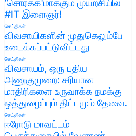
'சொர்க்க'மாக்கும் முயற்சியில்
#IT இளைஞர்!
செய்திகள்
விவசாயிகளின் முதுகெலும்பே
உடைக்கப்பட்டுவிட்டது
செய்திகள்
விவசாயம், ஒரு புதிய
அணுகுமுறை: சரியான
மாதிரிகளை உருவாக்க நமக்கு
ஒத்துழைப்பும் திட்டமும் தேவை.
செய்திகள்
ஈரோடு மாவட்டம்
பெருந்துறையில் வேளாண்