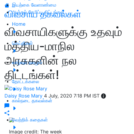
இயற்கை வேளாண்மை
விவசாய தகவல்கள்
அஞ்சல் சேமிப்பு திட்டங்கள்
Home
விவசாயிகளுக்கு உதவும்
மத்திய-மாநில
செய்திகள்
அரசுகளின் நல
வாழ்வும் நலமும்
திட்டங்கள்!
தோட்டக்கலை
Daisy Rose Mary
4 July, 2020 7:18 PM IST
கால்நடை தகவல்கள்
வெற்றிக் கதைகள்
Image credit: The week