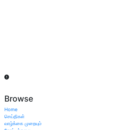
விவசாயிகள் நலன் கருதி சாகுபடி தொடர்பான சந்தேகம்
ஏற்பட்டால் வேளாண் விஞ்ஞானிகளை அணுகலாம்: தமிழக அரசு
அறிவிப்பு
Browse
Home
செய்திகள்
வாழ்க்கை முறையும்