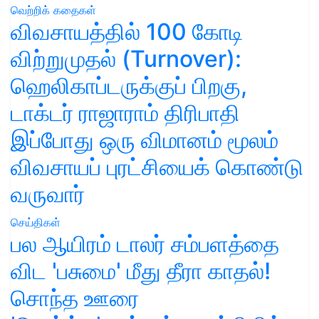
வெற்றிக் கதைகள்
விவசாயத்தில் 100 கோடி
விற்றுமுதல் (Turnover):
ஹெலிகாப்டருக்குப் பிறகு,
டாக்டர் ராஜாராம் திரிபாதி
இப்போது ஒரு விமானம் மூலம்
விவசாயப் புரட்சியைக் கொண்டு
வருவார்
செய்திகள்
பல ஆயிரம் டாலர் சம்பளத்தை
விட 'பசுமை' மீது தீரா காதல்!
சொந்த ஊரை