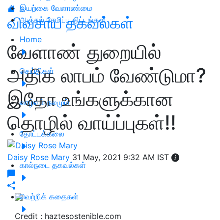
இயற்கை வேளாண்மை
விவசாய தகவல்கள்
அஞ்சல் சேமிப்பு திட்டங்கள்
Home
வேளாண் துறையில்
அதிக லாபம் வேண்டுமா?
செய்திகள்
இதோ உங்களுக்கான
வாழ்வும் நலமும்
தொழில் வாய்ப்புகள்!!
தோட்டக்கலை
Daisy Rose Mary
31 May, 2021 9:32 AM IST
கால்நடை தகவல்கள்
வெற்றிக் கதைகள்
Credit : haztesostenible.com