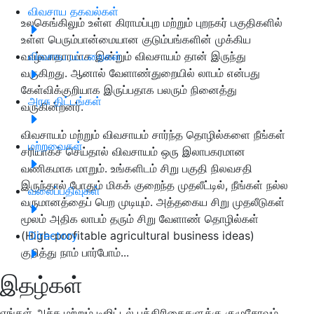
விவசாய தகவல்கள்
உலகெங்கிலும் உள்ள கிராமப்புற மற்றும் புறநகர் பகுதிகளில்
உள்ள பெரும்பான்மையான குடும்பங்களின் முக்கிய
வாழ்வாதாரமாக இன்றும் விவசாயம் தான் இருந்து
விவசாய பட்டறைகள்
வருகிறது. ஆனால் வேளாண்துறையில் லாபம் என்பது
கேள்விக்குறியாக இருப்பதாக பலரும் நினைத்து
அரசு திட்டங்கள்
வருகின்றனர்.
விவசாயம் மற்றும் விவசாயம் சார்ந்த தொழில்களை நீங்கள்
மற்றவைகள்
சரியாகச் செய்தால் விவசாயம் ஒரு இலாபகரமான
வணிகமாக மாறும். உங்களிடம் சிறு பகுதி நிலவசதி
இருந்தால் போதும் மிகக் குறைந்த முதலீட்டில், நீங்கள் நல்ல
வலைப்பதிவுகள்
வருமானத்தைப் பெற முடியும். அத்தகைய சிறு முதலீடுகள்
மூலம் அதிக லாபம் தரும் சிறு வேளாண் தொழில்கள்
(High-profitable agricultural business ideas)
Directory
குறித்து நாம் பார்போம்...
இதழ்கள்
எங்கள் அச்சு மற்றும் டிஜிட்டல் பத்திரிகைகளுக்கு குழுசேரவும்