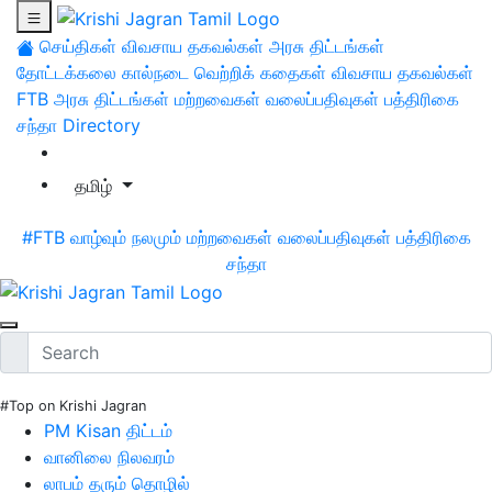
செய்திகள்
விவசாய தகவல்கள்
அரசு திட்டங்கள்
தோட்டக்கலை
கால்நடை
வெற்றிக் கதைகள்
விவசாய தகவல்கள்
FTB
அரசு திட்டங்கள்
மற்றவைகள்
வலைப்பதிவுகள்
பத்திரிகை
சந்தா
Directory
தமிழ்
#FTB
வாழ்வும் நலமும்
மற்றவைகள்
வலைப்பதிவுகள்
பத்திரிகை
சந்தா
#Top on Krishi Jagran
PM Kisan திட்டம்
வானிலை நிலவரம்
லாபம் தரும் தொழில்