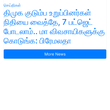
செய்திகள்
திமுக குடும்ப உறுப்பினர்கள்
நிதியை வைத்தே, 7 பட்ஜெட்
போடலாம்.. மா விவசாயிகளுக்கு
கொடுங்க: பிரேமலதா
More News