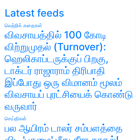
Latest feeds
வெற்றிக் கதைகள்
விவசாயத்தில் 100 கோடி
விற்றுமுதல் (Turnover):
ஹெலிகாப்டருக்குப் பிறகு,
டாக்டர் ராஜாராம் திரிபாதி
இப்போது ஒரு விமானம் மூலம்
விவசாயப் புரட்சியைக் கொண்டு
வருவார்
செய்திகள்
பல ஆயிரம் டாலர் சம்பளத்தை
விட 'பசுமை' மீது தீரா காதல்!