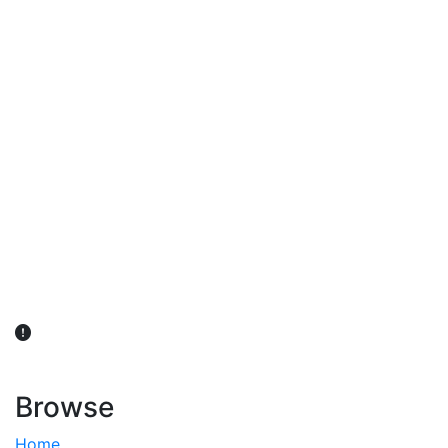
விவசாயிகள் நலன் கருதி சாகுபடி தொடர்பான சந்தேகம்
ஏற்பட்டால் வேளாண் விஞ்ஞானிகளை அணுகலாம்: தமிழக அரசு
அறிவிப்பு
Browse
Home