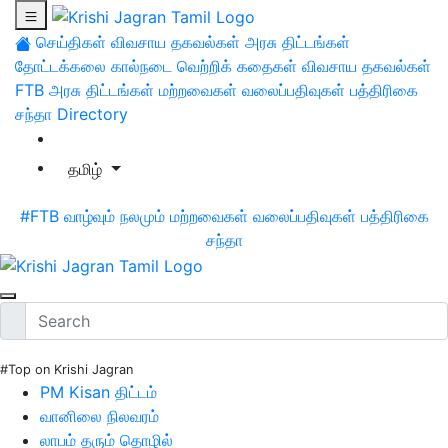
செய்திகள்
விவசாய தகவல்கள்
அரசு திட்டங்கள்
தோட்டக்கலை
கால்நடை
வெற்றிக் கதைகள்
விவசாய தகவல்கள்
FTB
அரசு திட்டங்கள்
மற்றவைகள்
வலைப்பதிவுகள்
பத்திரிகை
சந்தா
Directory
தமிழ்
#FTB
வாழ்வும் நலமும்
மற்றவைகள்
வலைப்பதிவுகள்
பத்திரிகை
சந்தா
#Top on Krishi Jagran
PM Kisan திட்டம்
வானிலை நிலவரம்
லாபம் தரும் தொழில்