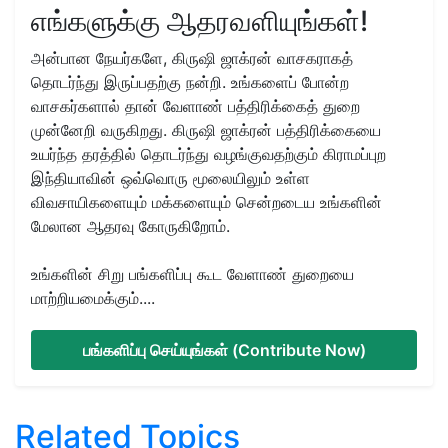
எங்களுக்கு ஆதரவளியுங்கள்!
அன்பான நேயர்களே, கிருஷி ஜாக்ரன் வாசகராகத்
தொடர்ந்து இருப்பதற்கு நன்றி. உங்களைப் போன்ற
வாசகர்களால் தான் வேளாண் பத்திரிக்கைத் துறை
முன்னேறி வருகிறது. கிருஷி ஜாக்ரன் பத்திரிக்கையை
உயர்ந்த தரத்தில் தொடர்ந்து வழங்குவதற்கும் கிராமப்புற
இந்தியாவின் ஒவ்வொரு மூலையிலும் உள்ள
விவசாயிகளையும் மக்களையும் சென்றடைய உங்களின்
மேலான ஆதரவு கோருகிறோம்.
உங்களின் சிறு பங்களிப்பு கூட வேளாண் துறையை
மாற்றியமைக்கும்....
பங்களிப்பு செய்யுங்கள் (Contribute Now)
Related Topics