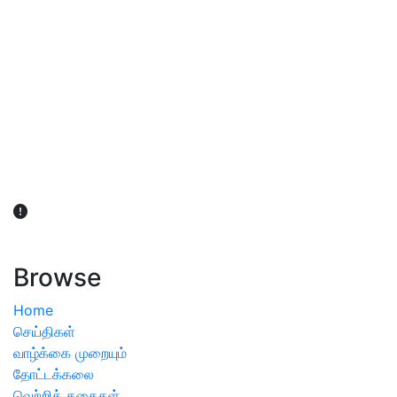
விவசாயிகள் நலன் கருதி சாகுபடி தொடர்பான சந்தேகம்
ஏற்பட்டால் வேளாண் விஞ்ஞானிகளை அணுகலாம்: தமிழக அரசு
அறிவிப்பு
Browse
Home
செய்திகள்
வாழ்க்கை முறையும்
தோட்டக்கலை
வெற்றிக் கதைகள்