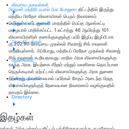
விவசாய தகவல்கள்
பிரதான் மந்திரி ஃபசல் பீமா யோஜனா
திட்டத்தில் இருந்து
மத்திய பிரதேச விவசாயிகள் பெரும் நிவாரணம்
பெற்றுள்ளனர். ஜனவரி மாதத்தில் பெய்த ஆலங்கட்டி
விவசாய பட்டறைகள்
மழையால் பாதிக்கப்பட்ட 1 லட்சத்து 46 ஆயிரத்து 101
விவசாயிகளின் கணக்குகளுக்கு பயிர் இழப்பு இழப்பீடாக
அரசு திட்டங்கள்
ரூ.202.90 கோடியை முதல்வர் சிவராஜ் சிங் சவுகான்
மாற்றியுள்ளார். அப்போது, ​​மத்தியப் பிரதேச முதல்வர் சிவராஜ்
சிங் சவுகான் கூறியதாவது: மாநில அரசு விவசாயிகளுக்கு
மற்றவைகள்
உகந்த அரசு. இயற்கை சீற்றம் மற்றும் வானிலை தொடர்பான
நெருக்கடிகள் ஏற்பட்டால் விவசாயிகளுக்கு அரசு துணை
நிற்கிறது. வானிலையால் பயிர்கள் சேதம் அடைந்த பிறகு
வலைப்பதிவுகள்
விவசாயிகளுக்குத் தேவையான நிவாரணம் வழங்குவதில்
தாமதம் இல்லை.
Directory
இதழ்கள்
எங்கள் அச்சு மற்றும் டிஜிட்டல் பத்திரிகைகளுக்கு குழுசேரவும்