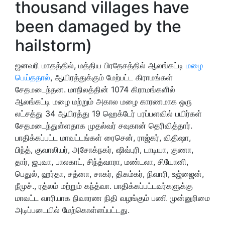
thousand villages have
been damaged by the
hailstorm)
ஜனவரி மாதத்தில், மத்திய பிரதேசத்தில் ஆலங்கட்டி
மழை
பெய்ததால்
, ஆயிரத்துக்கும் மேற்பட்ட கிராமங்கள்
சேதமடைந்தன. மாநிலத்தின் 1074 கிராமங்களில்
ஆலங்கட்டி மழை மற்றும் அகால மழை காரணமாக ஒரு
லட்சத்து 34 ஆயிரத்து 19 ஹெக்டேர் பரப்பளவில் பயிர்கள்
சேதமடைந்துள்ளதாக முதல்வர் சவுகான் தெரிவித்தார்.
பாதிக்கப்பட்ட மாவட்டங்கள் ரைசென், ராஜ்கர், விதிஷா,
பிந்த், குவாலியர், அசோக்நகர், ஷிவ்புரி, டாடியா, குணா,
தார், ஜபுவா, பாலகாட், சிந்த்வாரா, மண்டலா, சியோனி,
பெதுல், ஹர்தா, சத்னா, சாகர், திகம்கர், நிவாரி, உஜ்ஜைன்,
நீமுச்., ரத்லம் மற்றும் கந்த்வா. பாதிக்கப்பட்டவர்களுக்கு
மாவட்ட வாரியாக நிவாரண நிதி வழங்கும் பணி முன்னுரிமை
அடிப்படையில் மேற்கொள்ளப்பட்டது.