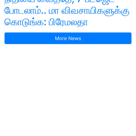
போடலாம்.. மா விவசாயிகளுக்கு
கொடுங்க: பிரேமலதா
More News