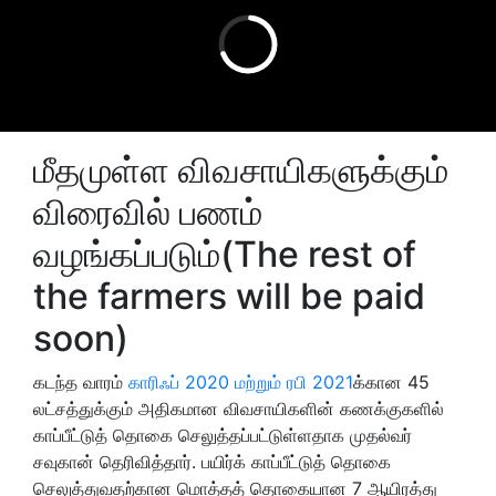
மீதமுள்ள விவசாயிகளுக்கும்
விரைவில் பணம்
வழங்கப்படும்(The rest of
the farmers will be paid
soon)
கடந்த வாரம்
காரிஃப் 2020 மற்றும் ரபி 2021
க்கான 45
லட்சத்துக்கும் அதிகமான விவசாயிகளின் கணக்குகளில்
காப்பீட்டுத் தொகை செலுத்தப்பட்டுள்ளதாக முதல்வர்
சவுகான் தெரிவித்தார். பயிர்க் காப்பீட்டுத் தொகை
செலுத்துவதற்கான மொத்தத் தொகையான 7 ஆயிரத்து