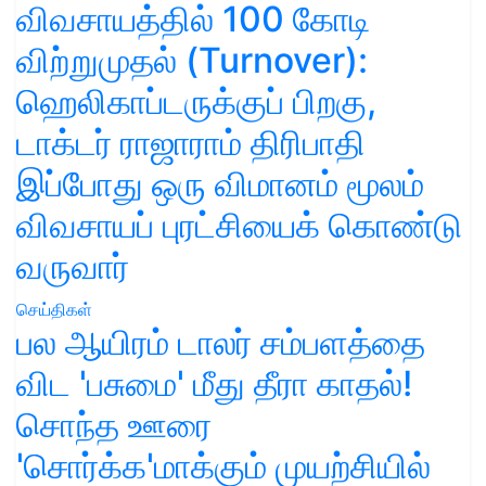
விவசாயத்தில் 100 கோடி
விற்றுமுதல் (Turnover):
ஹெலிகாப்டருக்குப் பிறகு,
டாக்டர் ராஜாராம் திரிபாதி
இப்போது ஒரு விமானம் மூலம்
விவசாயப் புரட்சியைக் கொண்டு
வருவார்
செய்திகள்
பல ஆயிரம் டாலர் சம்பளத்தை
விட 'பசுமை' மீது தீரா காதல்!
சொந்த ஊரை
'சொர்க்க'மாக்கும் முயற்சியில்