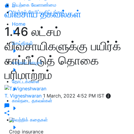
இயற்கை வேளாண்மை
விவசாய தகவல்கள்
அஞ்சல் சேமிப்பு திட்டங்கள்
Home
1.46 லட்சம்
விவசாயிகளுக்கு பயிர்க்
செய்திகள்
காப்பீட்டுத் தொகை
வாழ்வும் நலமும்
பரிமாற்றம்
தோட்டக்கலை
T. Vigneshwaran
1 March, 2022 4:52 PM IST
கால்நடை தகவல்கள்
வெற்றிக் கதைகள்
Crop insurance