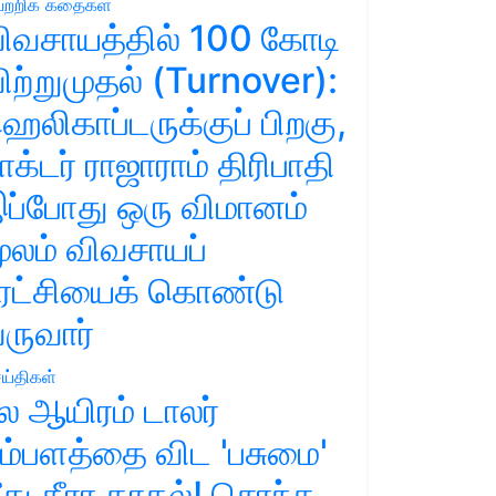
ற்றிக் கதைகள்
ிவசாயத்தில் 100 கோடி
ிற்றுமுதல் (Turnover):
ெலிகாப்டருக்குப் பிறகு,
ாக்டர் ராஜாராம் திரிபாதி
ப்போது ஒரு விமானம்
ூலம் விவசாயப்
ுரட்சியைக் கொண்டு
ருவார்
ய்திகள்
ல ஆயிரம் டாலர்
ம்பளத்தை விட 'பசுமை'
ீது தீரா காதல்! சொந்த