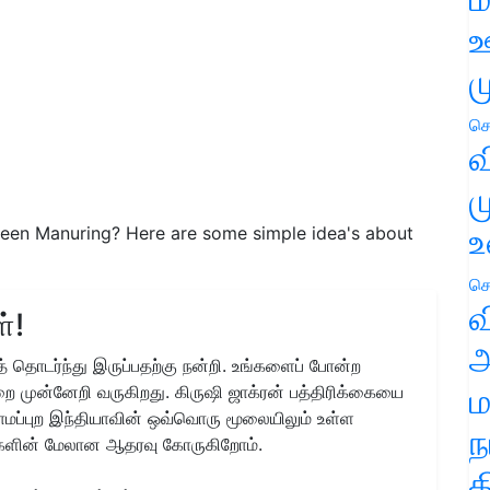
ஊ
ம
செ
வ
ம
உ
een Manuring? Here are some simple idea's about
செ
வ
்!
அ
 தொடர்ந்து இருப்பதற்கு நன்றி. உங்களைப் போன்ற
ம
ை முன்னேறி வருகிறது. கிருஷி ஜாக்ரன் பத்திரிக்கையை
ிராமப்புற இந்தியாவின் ஒவ்வொரு மூலையிலும் உள்ள
ந
களின் மேலான ஆதரவு கோருகிறோம்.
த