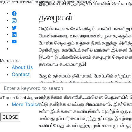
சமூக ஊடகங்களில் எங்களுடன் இணைக்கவும்:
இந்நிலையில் பசுந்தாளுரப் பயிர்களின் செய்லபாட
தழைகள்
நெடுங்காலமாக வேலிகளிலும், காலியிடங்களிலும
பொன்னாவரை, வாதநாராயணன், பூவரசு, எருக்க
போன்ற செடிகளும் நஞ்சை நிலங்களுக்கு அளித்
தெரிகிறது. காலியிடங்களில் மரங்கள் இல்லை!
இயன்ற இடங்களிலெல்லாம் தழையுரச் செடிகளைய
More Links
தலையாய கடமையாகும்!
About Us
Contact
மேலும் தற்சமயம் தீவிரமாகப் பேசப்படும் சுற்றுப்ப
விவசாயிகள் ஒன்றிணைந்து தழை உரச் செடிகள் நட
ஏற்பது ஒரு ஏற்புடைய செயலே! எல்லா மரங்களை
உரத்துக்காக கிளைரிசீடியாவினை பெருமளவில்
#Top on Krishi Jagran
நட்டு தளிர்க்க வைப்பது சிரமமாகலாம். இதற்
More Topics
உள்ள இடங்களை கவனியுங்கள். அவற்றில் ஒரு மு
CLOSE
மலர்வது நம் பார்வையிலிருந்து தப்பாது. இவற்றை
கனியும்போது வெடிப்பதற்கு முன் கவனமுடன் ஓர