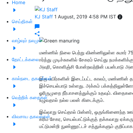
Home
KJ Staff
1 August, 2019 4:58 PM IST
செய்திகள்
வாழ்வும் நலமும்
மண்ணில் நிலை பெற்று விண்ணிலுள்ள சுமார் 7
தோட்டக்கலை
ஈர்த்து முடிச்சுகளில் சேகரம் செய்து நமக்களிக்க
அவுரி, கொளிஞ்சி போன்றவற்றின் பயன்பாடு அ
கால்நடை தகவல்கள்
இரு பயிர்களின் இடைப்பட்ட காலம், மண்ணின் 
இச்செயல்பாடு உள்ளது. அக்கம் பக்கத்திலுள்ள
ஓரிருமுறை நீர்பாசனத்துக்கும் உதவும். விதைக
வெற்றிக் கதைகள்
உழுவதால் நல்ல பலன் கிடைக்கும்.
இவ்வாறு செய்தால் பின்னர், ஒருங்கிணைந்த ஊட
விவசாய தகவல்கள்
கரிம சேகர, செயல்பாட்டுக்குத் தக்கவாறு ஏக்க
மட்டுமன்றி நுண்ணூட்டச் சத்துக்களும் குறிப்ப