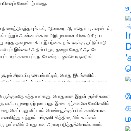
ு மிகவும் வேண்டற்பாலது.
உ
் நிலைத்திருந்த புங்கன், ஆவாரை, ஆடாதொடா, சவுண்டல்,
I
ன் மற்றும் அண்மைக்கால அறிமுகமான கிளைரிசீடியா
து வந்த தழைகளாகிய இயற்கையுரங்களுக்கு தட்டுப்பாடு
D
 வேலியும் இல்லை! அதில் பிறகு தழைகளேது? ஆகவே,
'
ும், மரங்களையும், நடவேண்டிய ஒவ்வொருவரின்
க
ுற சூழல் சீரமைப்பு செயல்பாட்டில், பொது இடங்களில்,
்டுப் பராமரிப்புச் செய்வது ஒரு பெரிய சவாலே! சவாலை
யும் நட்டு, தழை பெற தாமதமாகுமாதலால், இப்போதைக்கு
ம
 பெருக்குவதே உத்தமமானது. பொதுவாக இதன் குச்சிகளை
கொரு எளிய முறை ஏற்புடையது. இவை ஏற்கனவே வேலிகளில்
க
றை வெட்டாது விட்டால் பொங்கலுக்குப் பின் கணிசமாக
ம
 கவனித்து வந்தால் பங்குனி சித்திரையில் காய்கள்
ிரு நாட்களில் போதுமான அளவு பறித்துக்கொள்ளலாம்.