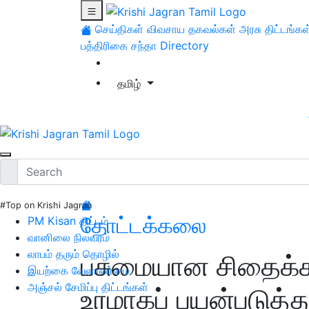
செய்திகள்
விவசாய தகவல்கள்
அரசு திட்டங்கள
பத்திரிகை சந்தா
Directory
தமிழ்
#Top on Krishi Jagran
தோட்டக்கலை
PM Kisan திட்டம்
வானிலை நிலவரம்
லாபம் தரும் தொழில்
பசுமையான சிதைக்
இயற்கை வேளாண்மை
அஞ்சல் சேமிப்பு திட்டங்கள்
உரமாகப் பயன்படுத்து