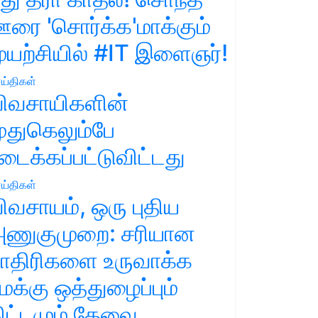
ரை 'சொர்க்க'மாக்கும்
ுயற்சியில் #IT இளைஞர்!
ய்திகள்
ிவசாயிகளின்
ுதுகெலும்பே
டைக்கப்பட்டுவிட்டது
ய்திகள்
ிவசாயம், ஒரு புதிய
ணுகுமுறை: சரியான
ாதிரிகளை உருவாக்க
மக்கு ஒத்துழைப்பும்
ிட்டமும் தேவை.