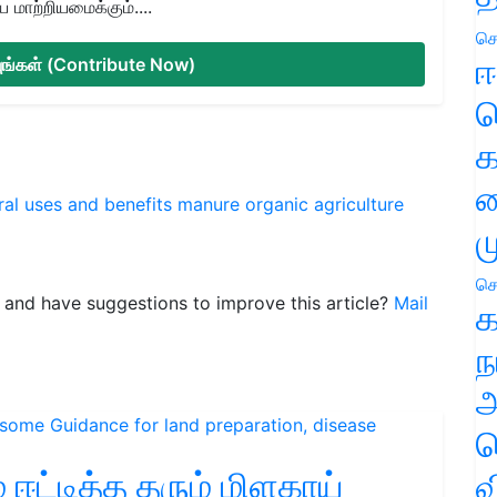
மாற்றியமைக்கும்....
செ
ஈ
்யுங்கள் (Contribute Now)
ப
க
வ
ral
uses and benefits
manure
organic agriculture
ம
செ
le and have suggestions to improve this article?
Mail
க
ந
அ
ச
் ஈட்டித்த தரும் மிளகாய்
வ