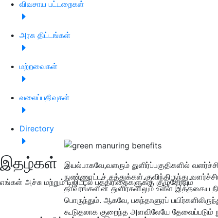
விவசாய பட்டறைகள்
அரசு திட்டங்கள்
மற்றவைகள்
வலைப்பதிவுகள்
Directory
இதழ்கள்
இயல்பாகவே,வளரும் துளிர்ப்பகுதிகளில் வளர்ச்
நுண்ணூட்டச் சத்துக்கள் குவிந்திருந்து வளர்ச
எங்கள் அச்சு மற்றும் டிஜிட்டல் பத்திரிகைகளுக்கு குழுசேரவும்
தாவரங்களின் துளிர்களிலும் உள்ள இத்தகைய நிலை
பொருந்தும். ஆகவே, பசுந்தாளுரப் பயிர்களிலிரு
கூடுதலாக குறைந்த அளவிலேயே தேவைப்படும் ந