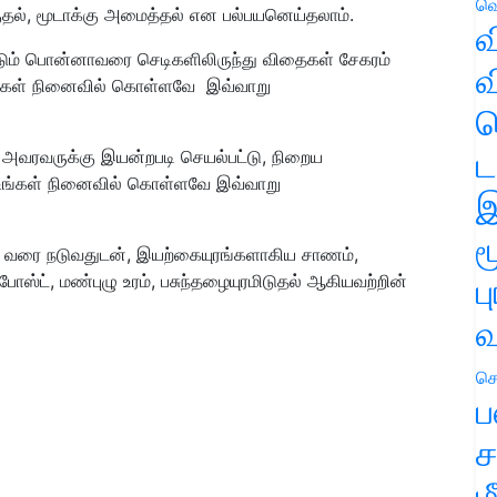
வெ
தல், மூடாக்கு அமைத்தல் என பல்பயனெய்தலாம்.
வ
டும் பொன்னாவரை செடிகளிலிருந்து விதைகள் சேகரம்
வ
உங்கள் நினைவில் கொள்ளவே இவ்வாறு
ஹ
ட
து, அவரவருக்கு இயன்றபடி செயல்பட்டு, நிறைய
ை உங்கள் நினைவில் கொள்ளவே இவ்வாறு
இ
ம
்ற வரை நடுவதுடன், இயற்கையுரங்களாகிய சாணம்,
ஸ்ட், மண்புழு உரம், பசுந்தழையுரமிடுதல் ஆகியவற்றின்
ப
வ
செ
ப
ச
ம