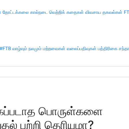
்
தோட்டக்கலை
கால்நடை
வெற்றிக் கதைகள்
விவசாய தகவல்கள்
F
#FTB
வாழ்வும் நலமும்
மற்றவைகள்
வலைப்பதிவுகள்
பத்திரிகை சந்த
கப்படாத பொருள்களை
தல் பற்றி தெரியுமா?