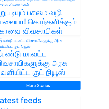
றுபடியும் பசுமை வழி
ாலையா! கொந்தளிக்கும்
ோவை விவசாயிகள்
ரண்டு மாவட்ட
ிவசாயிகளுக்கு அரசு
ெளியிட்ட குட் நியூஸ்
More Stories
atest feeds