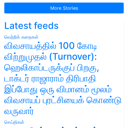
More Stories
Latest feeds
வெற்றிக் கதைகள்
விவசாயத்தில் 100 கோடி
விற்றுமுதல் (Turnover):
ஹெலிகாப்டருக்குப் பிறகு,
டாக்டர் ராஜாராம் திரிபாதி
இப்போது ஒரு விமானம் மூலம்
விவசாயப் புரட்சியைக் கொண்டு
வருவார்
செய்திகள்