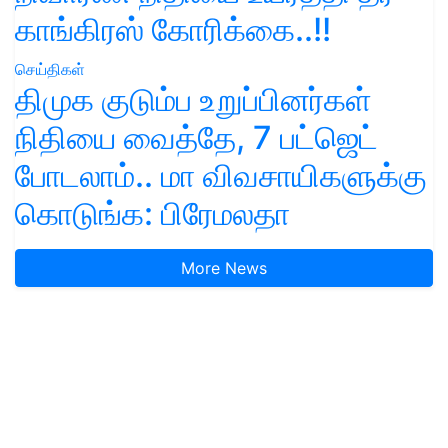
காங்கிரஸ் கோரிக்கை..!!
செய்திகள்
திமுக குடும்ப உறுப்பினர்கள்
நிதியை வைத்தே, 7 பட்ஜெட்
போடலாம்.. மா விவசாயிகளுக்கு
கொடுங்க: பிரேமலதா
More News