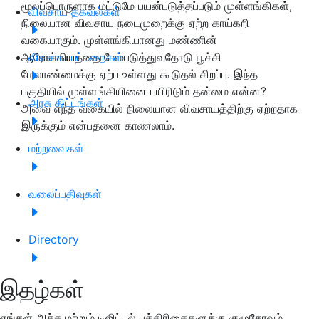
மூலப்பொருளாக மட்டுமே பயன்படுத்தப்படும் முள்ளங்கிகள்,
விவசாய தகவல்கள்
நிலையான விவசாய நடைமுறைக்கு ஏற்ற காய்கறி
வகையாகும். முள்ளங்கியானது மண்ணின்
ஆரோக்கியத்தை மேம்படுத்துவதோடு பூச்சி
விவசாய பட்டறைகள்
மேலாண்மைக்கு ஏற்ப உள்ளது கூடுதல் சிறப்பு. இந்த
பகுதியில் முள்ளங்கியினை பயிரிடும் தன்மை என்ன?
அரசு திட்டங்கள்
அவை எந்த வகையில் நிலையான விவசாயத்திற்கு ஏற்றதாக
இருக்கும் என்பதனை காணலாம்.
மற்றவைகள்
வலைப்பதிவுகள்
Directory
இதழ்கள்
எங்கள் அச்சு மற்றும் டிஜிட்டல் பத்திரிகைகளுக்கு குழுசேரவும்