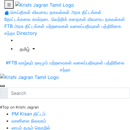
செய்திகள்
விவசாய தகவல்கள்
அரசு திட்டங்கள்
தோட்டக்கலை
கால்நடை
வெற்றிக் கதைகள்
விவசாய தகவல்கள்
FTB
அரசு திட்டங்கள்
மற்றவைகள்
வலைப்பதிவுகள்
பத்திரிகை
சந்தா
Directory
தமிழ்
#FTB
வாழ்வும் நலமும்
மற்றவைகள்
வலைப்பதிவுகள்
பத்திரிகை
சந்தா
#Top on Krishi Jagran
PM Kisan திட்டம்
வானிலை நிலவரம்
லாபம் தரும் தொழில்