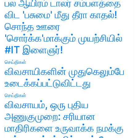
பல ஆயிரம் டாலர் சம்பளத்தை
விட 'பசுமை' மீது தீரா காதல்!
சொந்த ஊரை
'சொர்க்க'மாக்கும் முயற்சியில்
#IT இளைஞர்!
செய்திகள்
விவசாயிகளின் முதுகெலும்பே
உடைக்கப்பட்டுவிட்டது
செய்திகள்
விவசாயம், ஒரு புதிய
அணுகுமுறை: சரியான
மாதிரிகளை உருவாக்க நமக்கு