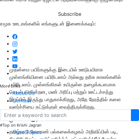
Subscribe
சமூக ஊடகங்களில் எங்களுடன் இணைக்கவும்:
முதன்மை பயிர்களுக்கு இடையில் ஊடுபயிராக
முள்ளங்கியினை பயிரிடலாம் அல்லது தரிசு காலங்களில்
பயிரிடலாம். முள்ளங்கிகள் உயிருள்ள தழைக்கூளமாக
More Links
செயல்படுகின்றன, மண் அரிப்பு மற்றும் ஊட்டச்சத்து
About Us
இழப்பில் இருந்து பாதுகாக்கிறது, அதே நேரத்தில் களை
Contact
வளர்ச்சியை கட்டுக்குள் வைத்திருக்கிறது.
முள்ளங்கி இரகங்கள்:
#Top on Krishi Jagran
தமிழ்நாடு வேளாண் பல்கலைக்கழகம் அறிவிப்பின் படி,
More Topics
நீலகிரி சிகப்பு, ஒயிட்ஜசிக்க்ல், ஜப்பானிஸ்(நீர்) போன்ற