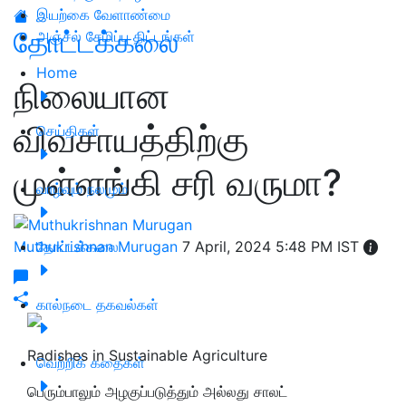
இயற்கை வேளாண்மை
தோட்டக்கலை
அஞ்சல் சேமிப்பு திட்டங்கள்
Home
நிலையான
விவசாயத்திற்கு
செய்திகள்
முள்ளங்கி சரி வருமா?
வாழ்வும் நலமும்
Muthukrishnan Murugan
தோட்டக்கலை
7 April, 2024 5:48 PM IST
கால்நடை தகவல்கள்
Radishes in Sustainable Agriculture
வெற்றிக் கதைகள்
பெரும்பாலும் அழகுப்படுத்தும் அல்லது சாலட்