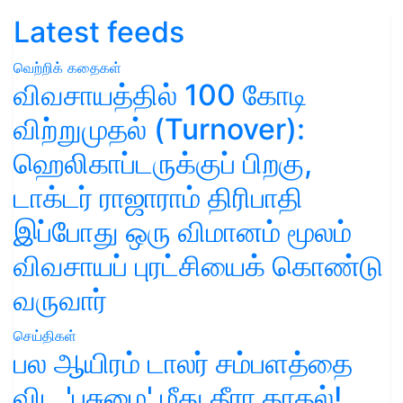
Latest feeds
வெற்றிக் கதைகள்
விவசாயத்தில் 100 கோடி
விற்றுமுதல் (Turnover):
ஹெலிகாப்டருக்குப் பிறகு,
டாக்டர் ராஜாராம் திரிபாதி
இப்போது ஒரு விமானம் மூலம்
விவசாயப் புரட்சியைக் கொண்டு
வருவார்
செய்திகள்
பல ஆயிரம் டாலர் சம்பளத்தை
விட 'பசுமை' மீது தீரா காதல்!