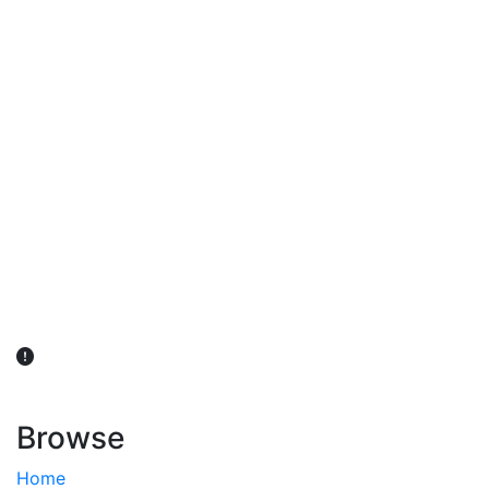
விவசாயிகள் நலன் கருதி சாகுபடி தொடர்பான சந்தேகம்
ஏற்பட்டால் வேளாண் விஞ்ஞானிகளை அணுகலாம்: தமிழக அரசு
அறிவிப்பு
Browse
Home