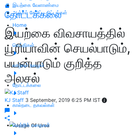
இயற்கை வேளாண்மை
தோட்டக்கலை
அஞ்சல் சேமிப்பு திட்டங்கள்
Home
இயற்கை விவசாயத்தில்
யூரியாவின் செயல்பாடும்,
செய்திகள்
பயன்பாடும் குறித்த
வாழ்வும் நலமும்
அலசல்
தோட்டக்கலை
KJ Staff
3 September, 2019 6:25 PM IST
கால்நடை தகவல்கள்
வெற்றிக் கதைகள்