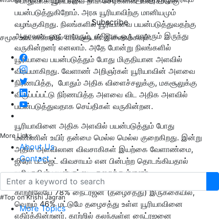
பொதுவாக யூரியாவை நாம் செடிகளின் வளர்ச்சிக்கு
பயன்படுத்துகிறோம். அரசு யூரியாவிற்கு மானியமும்
Subscribe
வழங்குகிறது. நிலங்களில் யூரியாவை பயன்படுத்துவதற்கு
ஆதரவாக ஒரு சாராரும், எதிராக ஒரு சாராரும் இருந்து
சமூக ஊடகங்களில் எங்களுடன் இணைக்கவும்:
வருகின்றனர் எனலாம். அதே போன்று நிலங்களில்
யூரியாவை பயன்படுத்தும் போது மிகுதியான அளவில்
விரயமாகிறது. வேளாண் அறிஞர்கள் யூரியாவின் அளவை
நிர்ணயித்த, போதும் அதிக விளைச்சலுக்கு, மகசூலுக்கு
விருப்பப்பட்டு நிர்ணயித்த அளவை விட அதிக அளவில்
பயன்படுத்துவதாக செய்திகள் வருகின்றன.
யூரியாவினை அதிக அளவில் பயன்படுத்தும் போது
More Links
மண்ணின் உயிர் தன்மை மெல்ல மெல்ல குறைகிறது. இன்று
About Us
அதிக அளவிலான விவசாகிகள் இயற்கை வேளாண்மை,
Contact
ஜிரோ பட்ஜெட் விவசாயம் என பின்பற்ற தொடங்கியதால்
யூரியாவின் பயன்பாட்டை குறைத்துள்ளனர்.
காற்றிலேயே 78% நைட்ரஜன் (தழைசத்து) இருக்கையில்,
#Top on Krishi Jagran
வெறும் 46% மட்டுமே தழைசத்து உள்ள யூரியாவினை
More Topics
எதிர்க்கின்றனர். காற்றில் கலந்துள்ள நைட்ரஜனை