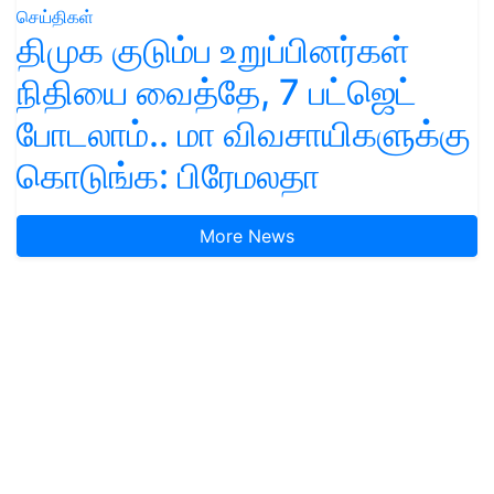
செய்திகள்
திமுக குடும்ப உறுப்பினர்கள்
நிதியை வைத்தே, 7 பட்ஜெட்
போடலாம்.. மா விவசாயிகளுக்கு
கொடுங்க: பிரேமலதா
More News