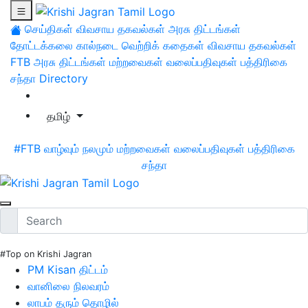
செய்திகள்
விவசாய தகவல்கள்
அரசு திட்டங்கள்
தோட்டக்கலை
கால்நடை
வெற்றிக் கதைகள்
விவசாய தகவல்கள்
FTB
அரசு திட்டங்கள்
மற்றவைகள்
வலைப்பதிவுகள்
பத்திரிகை
சந்தா
Directory
தமிழ்
#FTB
வாழ்வும் நலமும்
மற்றவைகள்
வலைப்பதிவுகள்
பத்திரிகை
சந்தா
#Top on Krishi Jagran
PM Kisan திட்டம்
வானிலை நிலவரம்
லாபம் தரும் தொழில்