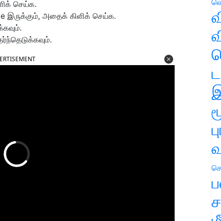
வெ
ளிக் செய்க.
வ
ce இருக்கும், அதைக் கிளிக் செய்க.
கவும்.
வ
்ந்தெடுக்கவும்.
ஹ
ERTISEMENT
ட
இ
ம
ப
வ
செ
ப
ச
ம