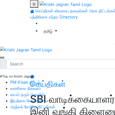
செய்திகள்
விவசாய தகவல்கள்
அரசு திட்டங்கள
பத்திரிகை சந்தா
Directory
தமிழ்
#Top on Krishi Jagran
செய்திகள்
PM Kisan திட்டம்
வானிலை நிலவரம்
லாபம் தரும் தொழில்
SBI வாடிக்கையாளர்க
இயற்கை வேளாண்மை
அஞ்சல் சேமிப்பு திட்டங்கள்
இனி வங்கி கிளை