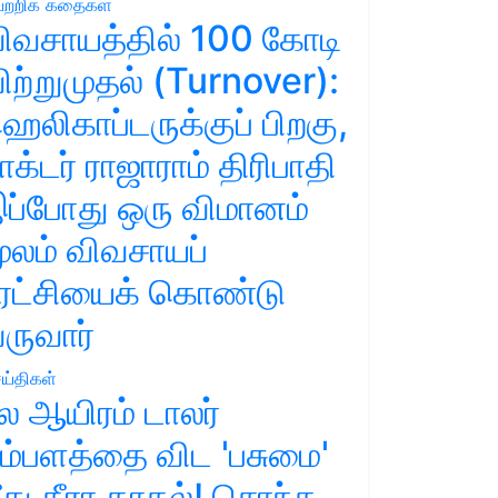
ற்றிக் கதைகள்
ிவசாயத்தில் 100 கோடி
ிற்றுமுதல் (Turnover):
ெலிகாப்டருக்குப் பிறகு,
ாக்டர் ராஜாராம் திரிபாதி
ப்போது ஒரு விமானம்
ூலம் விவசாயப்
ுரட்சியைக் கொண்டு
ருவார்
ய்திகள்
ல ஆயிரம் டாலர்
ம்பளத்தை விட 'பசுமை'
ீது தீரா காதல்! சொந்த