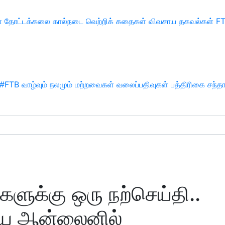
்
தோட்டக்கலை
கால்நடை
வெற்றிக் கதைகள்
விவசாய தகவல்கள்
F
#FTB
வாழ்வும் நலமும்
மற்றவைகள்
வலைப்பதிவுகள்
பத்திரிகை சந்த
ளுக்கு ஒரு நற்செய்தி..
யை ஆன்லைனில்