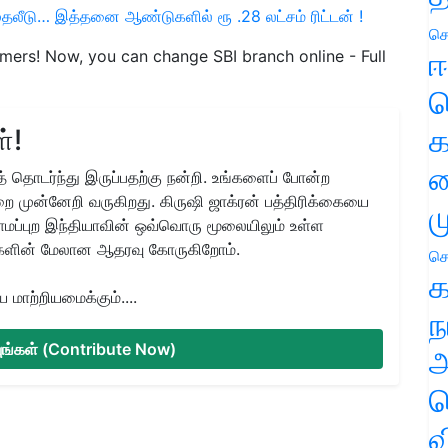
0 முதலீடு… இத்தனை ஆண்டுகளில் ரூ .28 லட்சம் ரிட்டன் !
செ
ஈ
mers! Now, you can change SBI branch online - Full
ப
க
்!
வ
 தொடர்ந்து இருப்பதற்கு நன்றி. உங்களைப் போன்ற
ை முன்னேறி வருகிறது. கிருஷி ஜாக்ரன் பத்திரிக்கையை
ம
ிராமப்புற இந்தியாவின் ஒவ்வொரு மூலையிலும் உள்ள
களின் மேலான ஆதரவு கோருகிறோம்.
செ
க
மாற்றியமைக்கும்....
ந
்யுங்கள் (Contribute Now)
அ
ச
வ