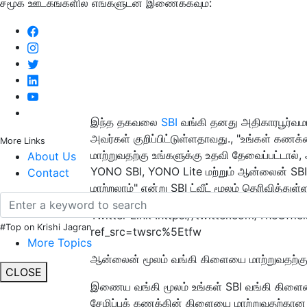
சமூக ஊடகங்களில் எங்களுடன் இணைக்கவும்:
இந்த தகவலை
SBI
வங்கி தனது அதிகாரபூர்வமான 
அவர்கள் குறிப்பிட்டுள்ளதாவது., "உங்கள் கண
More Links
மாற்றுவதற்கு உங்களுக்கு உதவி தேவைப்பட்டால்,
About Us
YONO SBI, YONO Lite மற்றும் ஆன்லைன் SBI
Contact
மாற்றலாம்" என்று SBI ட்வீட் மூலம் தெரிவித்துள்
Twitter Link :https://twitter.com/TheOff
#Top on Krishi Jagran
ref_src=twsrc%5Etfw
More Topics
ஆன்லைன் மூலம் வங்கி கிளையை மாற்றுவதற்க
CLOSE
இணைய வங்கி மூலம் உங்கள் SBI வங்கி கிளை
சேமிப்புக் கணக்கின் கிளையை மாற்றுவதற்கான