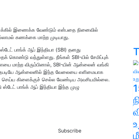
க்கில் இணைக்க வேண்டும் என்பதை நினைவில்
்லாமல் கணக்கை மாற்ற முடியாது.
T
 ஸ்டேட் பாங்க் ஆப் இந்தியா (SBI) தனது
் கொண்டு வந்துள்ளது. நீங்கள் SBI-யில் சேமிப்புக்
ையை மாற்ற விரும்பினால், SBI-யின் ஆன்லைன் வங்கி
இருந்தபடியே ஆன்லைனில் இந்த வேலையை எளிமையாக
 செய்ய கிளைக்குச் செல்ல வேண்டிய அவசியமில்லை.
1
டேட் பாங்க் ஆப் இந்தியா இந்த முழு
வ
உ
Subscribe
ம