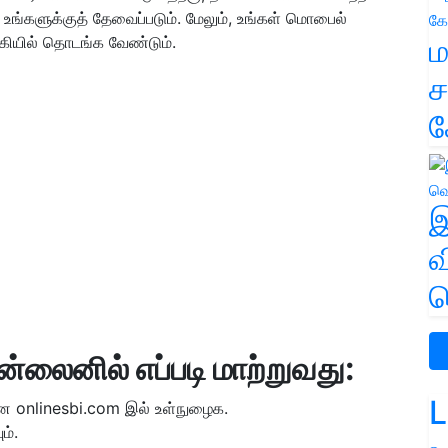
ு உங்களுக்குத் தேவைப்படும். மேலும், உங்கள் மொபைல்
ம
ியில் தொடங்க வேண்டும்.
ச
க
இ
வ
வ
லைனில் எப்படி மாற்றுவது:
L
 onlinesbi.com இல் உள்நுழைக.
ம்.