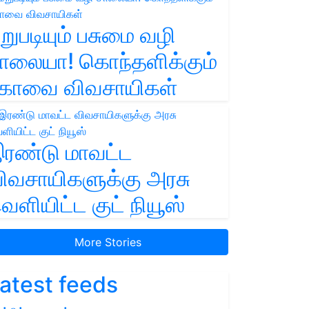
றுபடியும் பசுமை வழி
ாலையா! கொந்தளிக்கும்
ோவை விவசாயிகள்
ரண்டு மாவட்ட
ிவசாயிகளுக்கு அரசு
ெளியிட்ட குட் நியூஸ்
More Stories
atest feeds