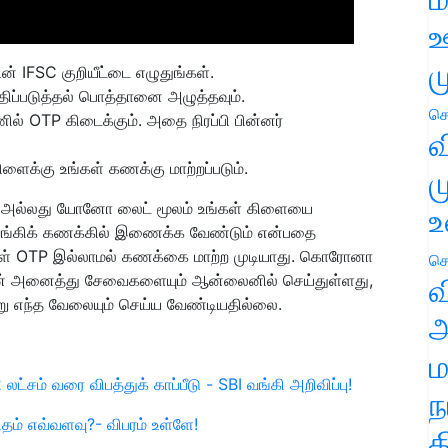
ஊ
ம
ன் IFSC குறியீட்டை எழுதுங்கள்.
ுதிப்படுத்தல் பொத்தானை அழுத்தவும்.
செ
ல் OTP கிடைக்கும். அதை நிரப்பி பின்னர்
வ
கிளைக்கு உங்கள் கணக்கு மாற்றப்படும்.
ம
அல்லது யோனோ லைட் மூலம் உங்கள் கிளையை
உ
வங்கிக் கணக்கில் இணைக்க வேண்டும் என்பதை
கள் OTP இல்லாமல் கணக்கை மாற்ற முடியாது. கொரோனா
செ
ன் அனைத்து சேவைகளையும் ஆன்லைனில் செய்துள்ளது,
வ
ு எந்த வேலையும் செய்ய வேண்டியதில்லை.
அ
ம
ட்சம் வரை விபத்துக் காப்பீடு - SBI வங்கி அறிவிப்பு!
ந
தம் எவ்வளவு?- விபரம் உள்ளே!
த