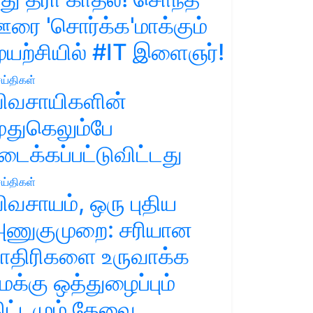
ரை 'சொர்க்க'மாக்கும்
ுயற்சியில் #IT இளைஞர்!
ய்திகள்
ிவசாயிகளின்
ுதுகெலும்பே
டைக்கப்பட்டுவிட்டது
ய்திகள்
ிவசாயம், ஒரு புதிய
ணுகுமுறை: சரியான
ாதிரிகளை உருவாக்க
மக்கு ஒத்துழைப்பும்
ிட்டமும் தேவை.