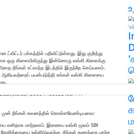
உ
I
D
ட்விட்டர் பக்கத்தில் பதிவிட்டுள்ளது. இது குறித்து
'
க்கை ஒரு கிளையிலிருந்து இன்னொரு வங்கி கிளைக்கு
க
 அதை நீங்கள் உட்காந்த இடத்தில் இருந்தே செய்யலாம்.
 ஆகியவற்றைப் பயன்படுத்தி உங்கள் வங்கி கிளையை
ளது.
icialSBI/status/1390611453523103744?
ம
க
ு முன் நீங்கள் கவனத்தில் கொள்ளவேண்டியவை:
ம
யை எளிதாக மாற்றலாம். இணைய வங்கி மூலம் SBI
 கோரிக்கையை உள்ளிடுவதற்கு, நீங்கள் கணக்கை மாற்ற