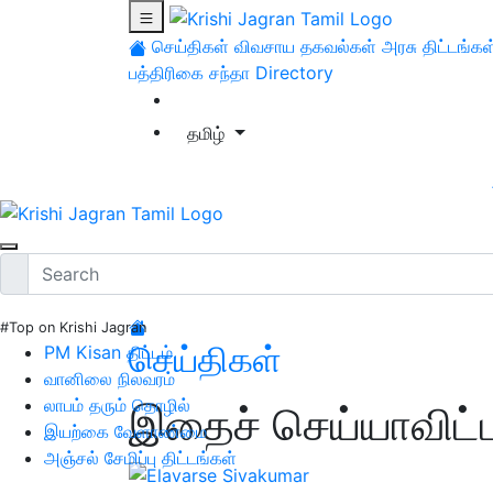
செய்திகள்
விவசாய தகவல்கள்
அரசு திட்டங்கள
பத்திரிகை சந்தா
Directory
தமிழ்
#Top on Krishi Jagran
செய்திகள்
PM Kisan திட்டம்
வானிலை நிலவரம்
லாபம் தரும் தொழில்
இதைச் செய்யாவிட்ட
இயற்கை வேளாண்மை
அஞ்சல் சேமிப்பு திட்டங்கள்