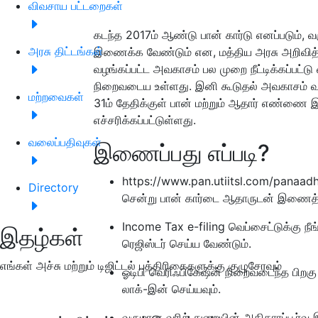
விவசாய பட்டறைகள்
கடந்த 2017ம் ஆண்டு பான் கார்டு எனப்படும்
அரசு திட்டங்கள்
இணைக்க வேண்டும் என, மத்திய அரசு அறிவித்
வழங்கப்பட்ட அவகாசம் பல முறை நீட்டிக்கப்பட்ட
நிறைவடைய உள்ளது. இனி கூடுதல் அவகாசம் வழங்
மற்றவைகள்
31ம் தேதிக்குள் பான் மற்றும் ஆதார் எண்ணை 
எச்சரிக்கப்பட்டுள்ளது.
வலைப்பதிவுகள்
இணைப்பது எப்படி?
https://www.pan.utiitsl.com/panaadh
Directory
சென்று பான் கார்டை ஆதாருடன் இணைத
Income Tax e-filing வெப்சைட்டுக்கு நீ
இதழ்கள்
ரெஜிஸ்டர் செய்ய வேண்டும்.
எங்கள் அச்சு மற்றும் டிஜிட்டல் பத்திரிகைகளுக்கு குழுசேரவும்
ஓடிபி வெரிஃபிகேஷன் நிறைவடைந்த பிறகு 
லாக்-இன் செய்யவும்.
வருமான வரித் துறையின் அதிகாரப்பூர