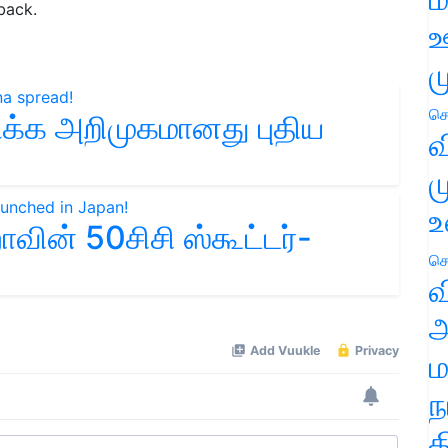
back.
ஊ
ம
செ
்க அறிமுகமானது புதிய
வ
ம
உ
ின் 50சிசி ஸ்கூட்டர்-
செ
வ
அ
ம
ந
த