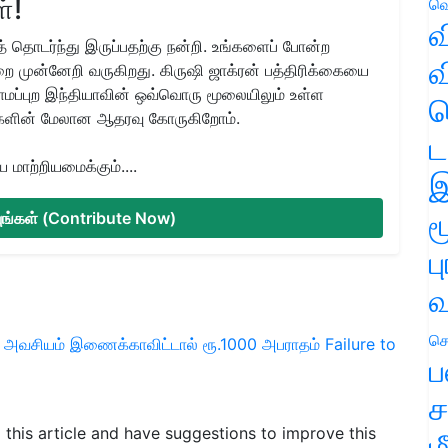
்!
வெ
வ
 தொடர்ந்து இருப்பதற்கு நன்றி. உங்களைப் போன்ற
வ
ை முன்னேறி வருகிறது. கிருஷி ஜாக்ரன் பத்திரிக்கையை
ிராமப்புற இந்தியாவின் ஒவ்வொரு மூலையிலும் உள்ள
ஹ
களின் மேலான ஆதரவு கோருகிறோம்.
ட
மாற்றியமைக்கும்....
இ
ம
்யுங்கள் (Contribute Now)
ப
வ
செ
ு அவசியம்
இணைக்காவிட்டால் ரூ.1000 அபராதம்
Failure to
ப
ச
d this article and have suggestions to improve this
ம