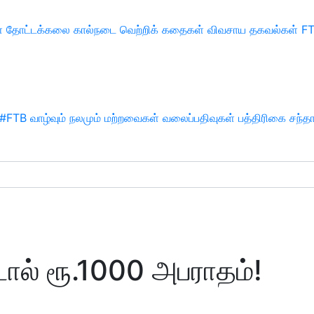
்
தோட்டக்கலை
கால்நடை
வெற்றிக் கதைகள்
விவசாய தகவல்கள்
F
#FTB
வாழ்வும் நலமும்
மற்றவைகள்
வலைப்பதிவுகள்
பத்திரிகை சந்த
ால் ரூ.1000 அபராதம்!