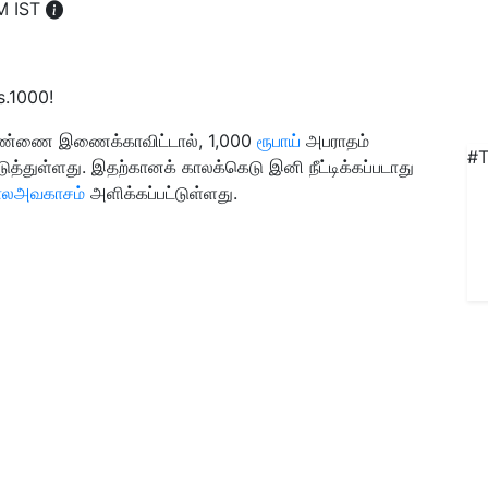
M IST
ர் எண்ணை இணைக்காவிட்டால், 1,000
ரூபாய்
அபராதம்
#T
டுத்துள்ளது. இதற்கானக் காலக்கெடு இனி நீட்டிக்கப்படாது
ாலஅவகாசம்
அளிக்கப்பட்டுள்ளது.