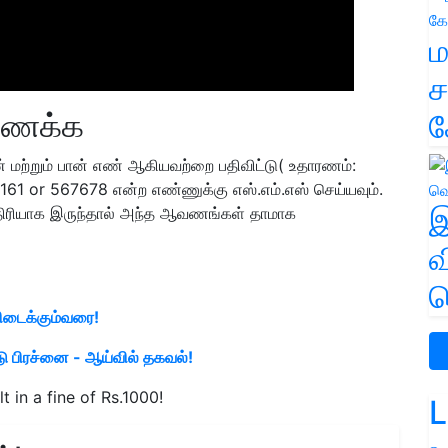
ம
ச
ணைக்க
க
மற்றும் பான் எண் ஆகியவற்றை பதிவிட்டு( உதாரணம்:
or 567678 என்ற எண்ணுக்கு எஸ்.எம்.எஸ் செய்யவும்.
இ
மாதிரியாக இருந்தால் அந்த ஆவணங்கள் தாமாக
வ
வ
கிடைக்கும்வரை!
பிரச்னை - ஆய்வில் தகவல்!
lt in a fine of Rs.1000!
L