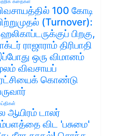
ற்றிக் கதைகள்
ிவசாயத்தில் 100 கோடி
ிற்றுமுதல் (Turnover):
ெலிகாப்டருக்குப் பிறகு,
ாக்டர் ராஜாராம் திரிபாதி
ப்போது ஒரு விமானம்
ூலம் விவசாயப்
ுரட்சியைக் கொண்டு
ருவார்
ய்திகள்
ல ஆயிரம் டாலர்
ம்பளத்தை விட 'பசுமை'
ீது தீரா காதல்! சொந்த