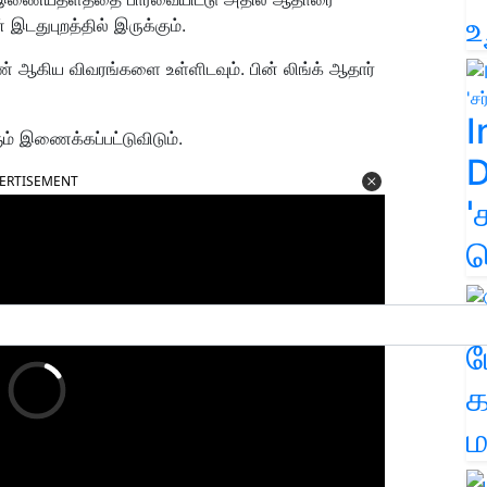
உ
இடதுபுறத்தில் இருக்கும்.
ண் ஆகிய விவரங்களை உள்ளிடவும். பின் லிங்க் ஆதார்
I
 இணைக்கப்பட்டுவிடும்.
D
ERTISEMENT
'
க
ம
க
ம