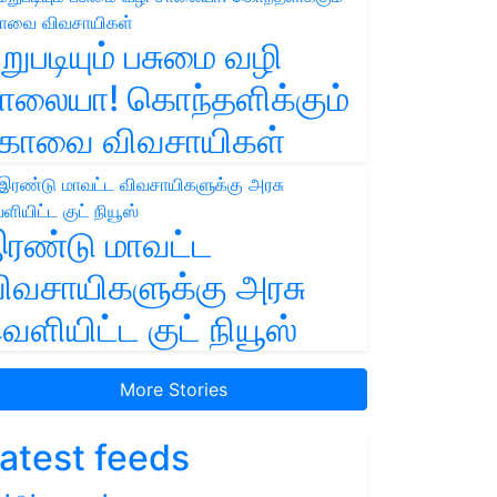
றுபடியும் பசுமை வழி
ாலையா! கொந்தளிக்கும்
ோவை விவசாயிகள்
ரண்டு மாவட்ட
ிவசாயிகளுக்கு அரசு
ெளியிட்ட குட் நியூஸ்
More Stories
atest feeds