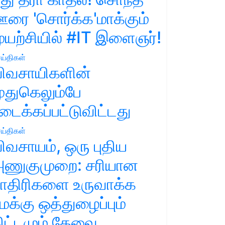
ரை 'சொர்க்க'மாக்கும்
ுயற்சியில் #IT இளைஞர்!
ய்திகள்
ிவசாயிகளின்
ுதுகெலும்பே
டைக்கப்பட்டுவிட்டது
ய்திகள்
ிவசாயம், ஒரு புதிய
ணுகுமுறை: சரியான
ாதிரிகளை உருவாக்க
மக்கு ஒத்துழைப்பும்
ிட்டமும் தேவை.