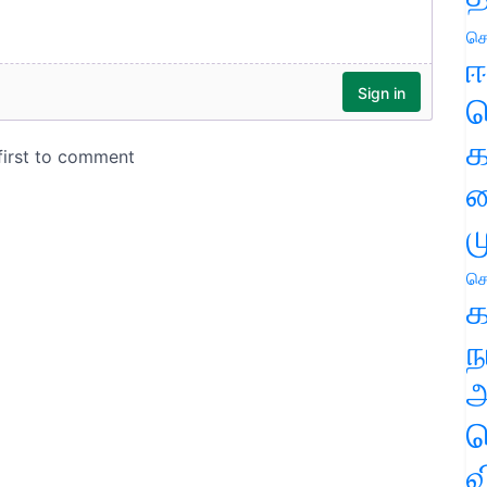
செ
ஈ
ப
க
வ
ம
செ
க
ந
அ
ச
வ