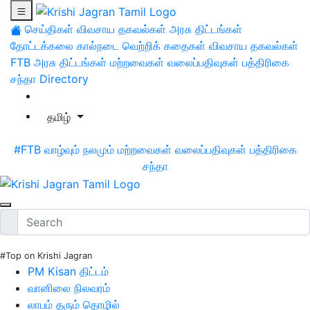
செய்திகள்
விவசாய தகவல்கள்
அரசு திட்டங்கள்
தோட்டக்கலை
கால்நடை
வெற்றிக் கதைகள்
விவசாய தகவல்கள்
FTB
அரசு திட்டங்கள்
மற்றவைகள்
வலைப்பதிவுகள்
பத்திரிகை
சந்தா
Directory
தமிழ்
#FTB
வாழ்வும் நலமும்
மற்றவைகள்
வலைப்பதிவுகள்
பத்திரிகை
சந்தா
#Top on Krishi Jagran
PM Kisan திட்டம்
வானிலை நிலவரம்
லாபம் தரும் தொழில்