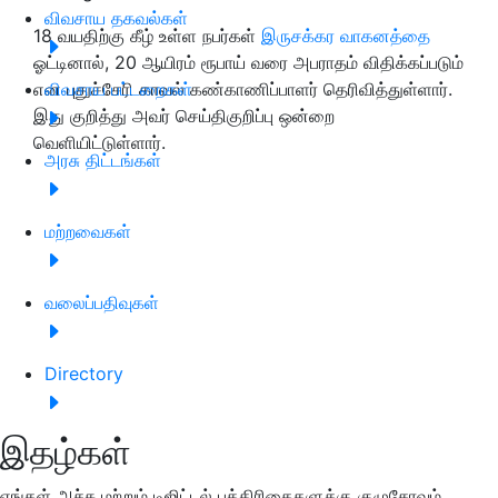
விவசாய தகவல்கள்
18 வயதிற்கு கீழ் உள்ள நபர்கள்
இருசக்கர வாகனத்தை
ஓட்டினால், 20 ஆயிரம் ரூபாய் வரை அபராதம் விதிக்கப்படும்
என புதுச்சேரி காவல் கண்காணிப்பாளர் தெரிவித்துள்ளார்.
விவசாய பட்டறைகள்
இது குறித்து அவர் செய்திகுறிப்பு ஒன்றை
வெளியிட்டுள்ளார்.
அரசு திட்டங்கள்
மற்றவைகள்
வலைப்பதிவுகள்
Directory
இதழ்கள்
எங்கள் அச்சு மற்றும் டிஜிட்டல் பத்திரிகைகளுக்கு குழுசேரவும்