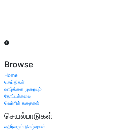
விவசாயிகள் நலன் கருதி சாகுபடி தொடர்பான சந்தேகம்
ஏற்பட்டால் வேளாண் விஞ்ஞானிகளை அணுகலாம்: தமிழக அரசு
அறிவிப்பு
Browse
Home
செய்திகள்
வாழ்க்கை முறையும்
தோட்டக்கலை
வெற்றிக் கதைகள்
செயல்பாடுகள்
எதிர்வரும் நிகழ்வுகள்