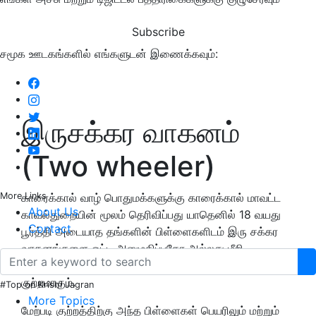
Subscribe
சமூக ஊடகங்களில் எங்களுடன் இணைக்கவும்:
இருசக்கர வாகனம்
(Two wheeler)
More Links
காரைக்கால்‌ வாழ்‌ பொதுமக்களுக்கு காரைக்கால்‌ மாவட்ட
About Us
காவல்துறையின்‌ மூலம்‌ தெரிவிப்பது யாதெனில்‌ 18 வயது
Contact
பூர்த்தி அடையாத தங்களின்‌ பிள்ளைகளிடம்‌ இரு சக்கர
வாகனங்களை ஓட்ட அனுமதிப்பதோ அல்லது மீறி
வாகனத்தை ஓட்டி அதன்‌ மூலம்‌ விபத்து ஏற்படுத்துவதோ
குற்றமாகும்‌.
#Top on Krishi Jagran
More Topics
மேற்படி குற்றத்திற்கு அந்த பிள்ளைகள்‌ பெயரிலும்‌ மற்றும்‌