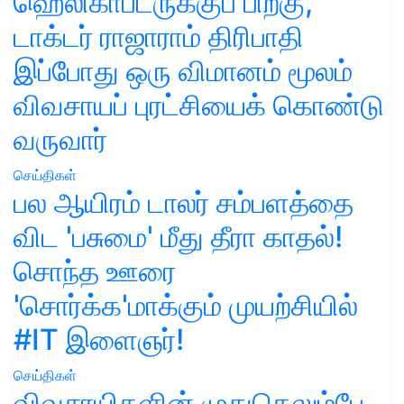
ஹெலிகாப்டருக்குப் பிறகு,
டாக்டர் ராஜாராம் திரிபாதி
இப்போது ஒரு விமானம் மூலம்
விவசாயப் புரட்சியைக் கொண்டு
வருவார்
செய்திகள்
பல ஆயிரம் டாலர் சம்பளத்தை
விட 'பசுமை' மீது தீரா காதல்!
சொந்த ஊரை
'சொர்க்க'மாக்கும் முயற்சியில்
#IT இளைஞர்!
செய்திகள்
விவசாயிகளின் முதுகெலும்பே