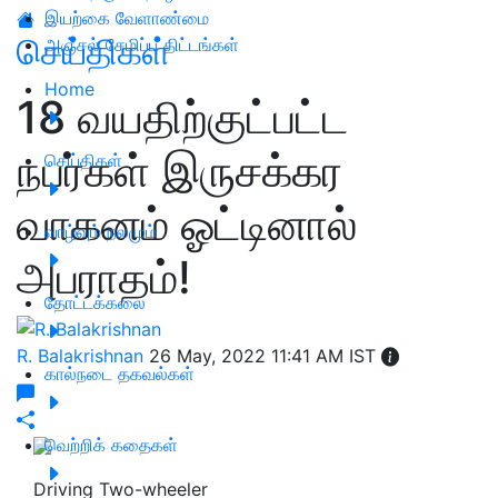
இயற்கை வேளாண்மை
செய்திகள்
அஞ்சல் சேமிப்பு திட்டங்கள்
Home
18 வயதிற்குட்பட்ட
நபர்கள் இருசக்கர
செய்திகள்
வாகனம் ஓட்டினால்
வாழ்வும் நலமும்
அபராதம்!
தோட்டக்கலை
R. Balakrishnan
26 May, 2022 11:41 AM IST
கால்நடை தகவல்கள்
வெற்றிக் கதைகள்
Driving Two-wheeler